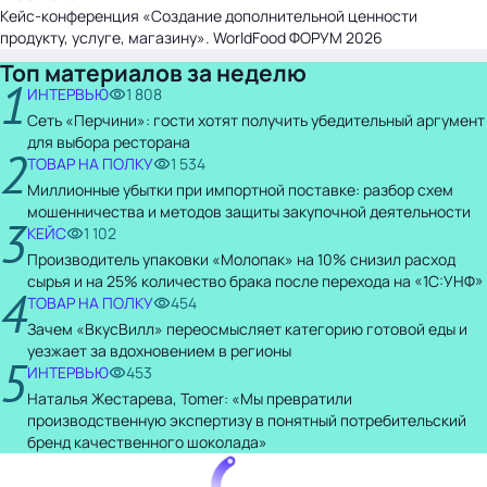
Кейс-конференция «Создание дополнительной ценности
продукту, услуге, магазину». WorldFood ФОРУМ 2026
Топ материалов за неделю
1
ИНТЕРВЬЮ
1 808
Сеть «Перчини»: гости хотят получить убедительный аргумент
для выбора ресторана
2
ТОВАР НА ПОЛКУ
1 534
Миллионные убытки при импортной поставке: разбор схем
мошенничества и методов защиты закупочной деятельности
3
КЕЙС
1 102
Производитель упаковки «Молопак» на 10% снизил расход
сырья и на 25% количество брака после перехода на «1С:УНФ»
4
ТОВАР НА ПОЛКУ
454
Зачем «ВкусВилл» переосмысляет категорию готовой еды и
уезжает за вдохновением в регионы
5
ИНТЕРВЬЮ
453
Наталья Жестарева, Tomer: «Мы превратили
производственную экспертизу в понятный потребительский
бренд качественного шоколада»