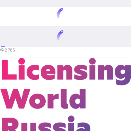
.
2 765
Тема месяца: Автоматизация на 1С
Войти
картина дня
темы
новости
материалы
видео
события