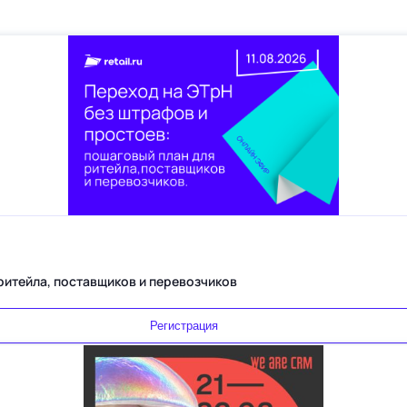
Переход на ЭТрН без штрафов и простоев: пошаговый план для ритейла, поставщиков и перевозчиков
Регистрация