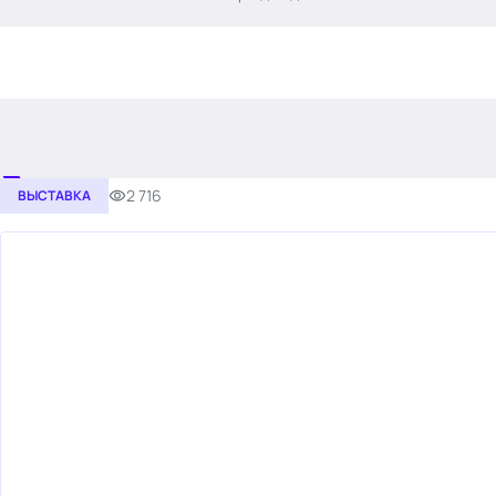
.
2 716
ВЫСТАВКА
Тема месяца: Автоматизация на 1С
Войти
картина дня
темы
новости
материалы
видео
события