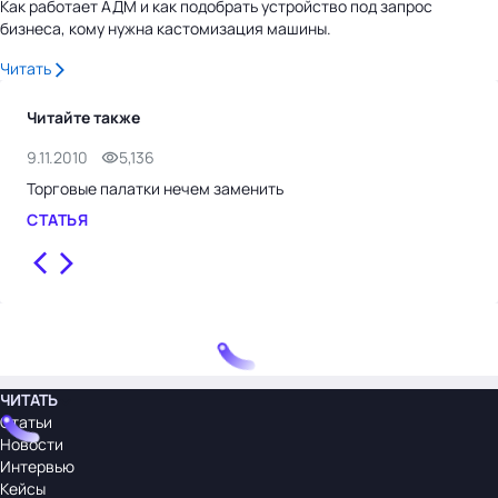
Как работает АДМ и как подобрать устройство под запрос
бизнеса, кому нужна кастомизация машины.
Читать
Читайте также
9.11.2010
5,136
1.11
Торговые палатки нечем заменить
Рос
СТАТЬЯ
СТ
ЧИТАТЬ
Статьи
Новости
Интервью
Кейсы