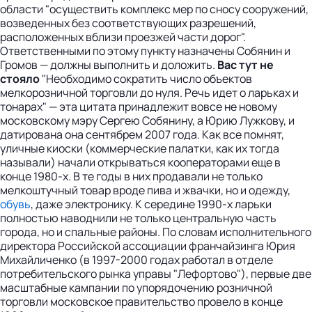
области "осуществить комплекс мер по сносу сооружений,
возведенных без соответствующих разрешений,
расположенных вблизи проезжей части дорог".
Ответственными по этому пункту назначены Собянин и
Громов — должны выполнить и доложить.
Вас тут не
стояло
"Необходимо сократить число объектов
мелкорозничной торговли до нуля. Речь идет о ларьках и
тонарах" — эта цитата принадлежит вовсе не новому
московскому мэру Сергею Собянину, а Юрию Лужкову, и
датирована она сентябрем 2007 года. Как все помнят,
уличные киоски (коммерческие палатки, как их тогда
называли) начали открываться кооператорами еще в
конце 1980-х. В те годы в них продавали не только
мелкоштучный товар вроде пива и жвачки, но и одежду,
обувь
, даже электронику. К середине 1990-х ларьки
полностью наводнили не только центральную часть
города, но и спальные районы. По словам исполнительного
директора Российской ассоциации франчайзинга Юрия
Михайличенко (в 1997-2000 годах работал в отделе
потребительского рынка управы "Лефортово"), первые две
масштабные кампании по упорядочению розничной
торговли московское правительство провело в конце