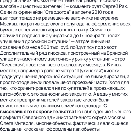
предписаниях весьма невнятные, например "в связи с
жалобами местных жителей"",— комментирует Сергей Рак.
Один из франчайзи "Стардогса" в апреле 2010 года
выиграл тендер на размещение вагончика на окраине
Москвы, потратив еще около полугода на оформление всех
бумаг, в середине октября открыл точку. Сейчас он
получил предписание убираться до 17 ноября "в целях
улучшения дорожной ситуации" — затраченные на
создание бизнеса 500 тыс. руб. пойдут псу под хвост.
Дополнительный ряд киосков, пристроенный на Брянской
улице к знаменитому цветочному рынку у станции метро
"Киевская", простоял всего около двух месяцев. В иных
местах, например в районе метро "Щукинская", киоски
"ради улучшения дорожной ситуации" не ликвидировали, а
просто отодвинули подальше от проезжей части. Хотя для
тех, кто ориентировался на покупателей в проезжающих
автомобилях, это равносильно закрытию. А ведь у многих
мелких предпринимателей закрытые киоски были
единственным источником семейного дохода.
С
высочайшего покровительства
По наблюдению бывшего
префекта Северного административного округа Москвы
Олега Митволя, многие объекты, фактически являющиеся
большими киосками, оформлены как объекты