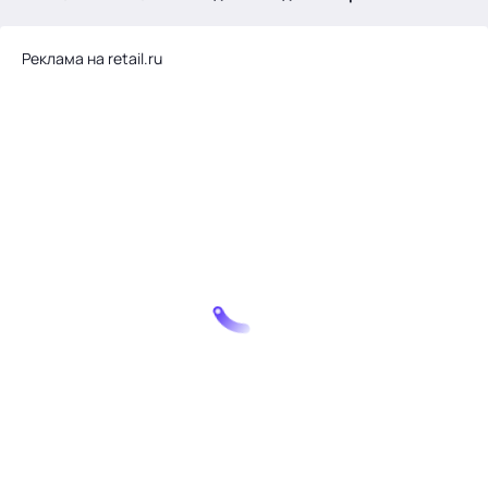
.
Реклама на retail.ru
Тема месяца: Автоматизация на 1С
Войти
картина дня
темы
новости
материалы
видео
события