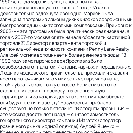
1990-х, когда убрали с улиц города почти всю
несанкционированную торговлю: "Тогда Москва
действительно вздохнула свободно. Мэрией была
запущена программа замены диких киосков современными
быстровозводимыми торговыми комплексами. Примерно к
2002-му эта программа была практически реализована, а
года с 2007-го Москва опять начала обрастать хаотичной
торговлей". Директор департамента торговой и
региональной недвижимости компании Penny Lane Realty
Алексей Могила вспоминает и более ранние эпизоды: "В
1992 году за четыре часа вся Ярославка была
освобождена от палаток. И стационарных, и передвижных.
Люди из московского правительства приехали и сказали
всем палаточникам, что у них есть четыре часа на то,
чтобы убрать свою точку с шоссе. Если они этого не
сделают, их объект перевезут на специальную
территорию, и за каждый день нахождения там объекта
они будут платить аренду". Разумеется, проблема
существует не только в столице. "В среднем провинция —
это Москва десять лет назад,— считает заместитель
генерального директора компании Maratex (оператор
розничного рынка модной одежды) Андрей Ященко.—
Конечно, в каждом регионе есть свои особенности.