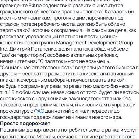
президенте РФ по содействию развитию институтов
гражданского общества и правам человека". Казалось бы,
местным чиновникам, прогоняющим ларечников под
страхом потери рабочего места, должно быть обидно
терять такой источник окормления. На самом же деле, как
рассказал управляющий партнер инвестиционно-
консалтинговой группы Management Development Group
Inc. Дмитрий Потапенко, доля палаток в общем объеме
"дойки территории", особенно в спальных районах,
незначительна: "С палаток много не возьмешь.
"Социальная ответственность" владельца этого бизнеса в
другом — бесплатно разместить на киоске агитационный
плакат к очередным выборам, поучаствовать в какой-
нибудь программе управы по развитию малого бизнеса и
т. п.". В любом случае, независимо от того, будет ли вестись
снос киосков с нарушениями законодательства или без
такового, и предпринимателям, и чиновникам в управах, и
прокуратуре с
ФАС
дан четкий сигнал: первое лицо
государства поддерживает начинания нового мэра.
Просто подорожает
По данным департамента потребительского рынка и услуг
правительства Москвы, сейчас в столице работает около