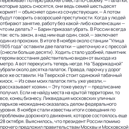
переживает потерю рабочего места по-своему. — Палатки,
которые здесь сносятся, они ведь семей шестьдесят
кормят! — объясняет один из сочувствующих.— А потом
будут говорить о возросшей преступности. Когда у людей
отбирают занятие, работу без какой-либо компенсации —
что им делать? — Барин приказал убрать. В России всегда
так: есть закон, а над ним еще один, свой,— заключает
один из прохожих. В итоге 8 ноября около станции "Улица
1905 года" оставили две палатки — цветочную и с прессой
(снесли больше десяти). Ходить стало удобней, памятник
героям восстания действительно виден от выхода из
метро. А вот перекусить теперь негде. На "Баррикадной"
убрали около десятка палаток. Правда, парочку у дорог
все же оставили. На Тверской стоит одинокий табачный
киоск. — Из семи моих палаток пять уже увезли,—
рассказывает хозяин.— Эту тоже увезут — предписание
получил. Если не найду места на крытой территории, то
все, конец бизнесу. Ликвидация московских уличных
ларьков неожиданно оказалась делом федерального
уровня. 8 ноября стали известны итоги совещания по
проблемам дорожного движения, которое состоялось еще
28 октября. Выяснилось, что президент России помимо
прочего предложил правительствам Москвы и Московской