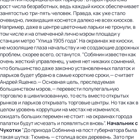
рост числа безработных, ведь каждый киоск обеспечивает
занятостью три-пять человек. Правда, как уже стало
очевидно, ликвидация коснется далеко не всех киосков.
Например, даже в центре цветочные ларьки не тронули, в
том числе и на отмеченной лично мэром площади у
станции метро "Улица 1905 года". На окраинах же киоски,
не мозолящие глаза начальству и не создающие дорожных
проблем, скорее всего, останутся. "Собянин известен как
очень жесткий управленец, у меня нет никаких сомнений,
что большинство даже законно установленных палаток и
ларьков будет убрано в самые короткие сроки,— считает
Андрей Ященко.— Основная цель, преследуемая
большинством мэров,— перевести полулегальную
торговлю в цивилизованную, то есть вместо открытых
рынков и ларьков открывать торговые центры. Но так как в
целом уровень коррупции на местах не изменился,
ожидать больших перемен не стоит: на окраинах города
палатки будут исчезать и появляться вновь".
Начальник с
Чукотки
"До прихода Собянина на пост губернатора была
такая шутка: Тюмень — столица всех деревень. Зато при