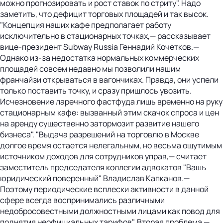
можно прогнозировать и рост ставок по стриту". Надо
заметить, что дефицит торговых площадей и так высок.
"Концепция наших кафе предполагает работу
исключительно в стационарных точках,— рассказывает
вице-президент Subway Russia Геннадий Кочетков.—
Однако из-за недостатка нормальных коммерческих
площадей совсем недавно мы позволили нашим
франчайзи открываться в вагончиках. Правда, они успели
только поставить точку, и сразу пришлось увозить.
Исчезновение ларечного фастфуда лишь временно на руку
стационарным кафе: вызванный этим скачок спроса и цен
на аренду существенно затормозит развитие нашего
бизнеса". "Выдача разрешений на торговлю в Москве
долгое время остается нелегальным, но весьма ощутимым
источником доходов для сотрудников управ,— считает
заместитель председателя коллегии адвокатов "Вашъ
юридический поверенный" Владислав Капканов.—
Поэтому периодические всплески активности в данной
сфере всегда воспринимались различными
недобросовестными должностными лицами как повод для
поднятия неофициальных тарифов". Вторая проблема —