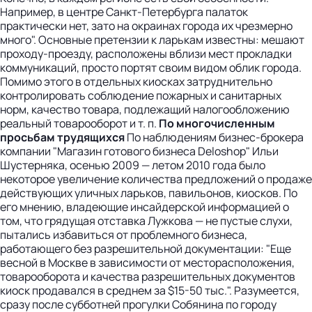
Например, в центре Санкт-Петербурга палаток
практически нет, зато на окраинах города их чрезмерно
много". Основные претензии к ларькам известны: мешают
проходу-проезду, расположены вблизи мест прокладки
коммуникаций, просто портят своим видом облик города.
Помимо этого в отдельных киосках затруднительно
контролировать соблюдение пожарных и санитарных
норм, качество товара, подлежащий налогообложению
реальный товарооборот и т. п.
По многочисленным
просьбам трудящихся
По наблюдениям бизнес-брокера
компании "Магазин готового бизнеса Deloshop" Ильи
Шустерняка, осенью 2009 — летом 2010 года было
некоторое увеличение количества предложений о продаже
действующих уличных ларьков, павильонов, киосков. По
его мнению, владеющие инсайдерской информацией о
том, что грядущая отставка Лужкова — не пустые слухи,
пытались избавиться от проблемного бизнеса,
работающего без разрешительной документации: "Еще
весной в Москве в зависимости от месторасположения,
товарооборота и качества разрешительных документов
киоск продавался в среднем за $15-50 тыс.". Разумеется,
сразу после субботней прогулки Собянина по городу