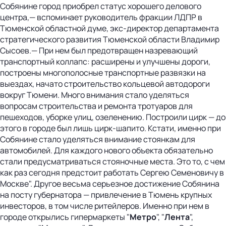
Собянине город приобрел статус хорошего делового
центра,— вспоминает руководитель фракции ЛДПР в
Тюменской областной думе, экс-директор департамента
стратегического развития Тюменской области Владимир
Сысоев.— При нем был предотвращен назревающий
транспортный коллапс: расширены и улучшены дороги,
построены многополосные транспортные развязки на
выездах, начато строительство кольцевой автодороги
вокруг Тюмени. Много внимания стало уделяться
вопросам строительства и ремонта тротуаров для
пешеходов, уборке улиц, озеленению. Построили цирк — до
этого в городе был лишь цирк-шапито. Кстати, именно при
Собянине стало уделяться внимание стоянкам для
автомобилей. Для каждого нового объекта обязательно
стали предусматриваться стояночные места. Это то, с чем
как раз сегодня предстоит работать Сергею Семеновичу в
Москве". Другое весьма серьезное достижение Собянина
на посту губернатора — привлечение в Тюмень крупных
инвесторов, в том числе ритейлеров. Именно при нем в
городе открылись гипермаркеты "
Метро
", "
Лента
",