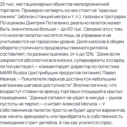
25 тыс. нестационарных объектов мелкорозничной
торговли. Примерно четверть из них стоит на "красных
линиях" (вблизи станций метро и т. п.), газонах и тротуарах.
По оценкам Дмитрия Потапенко, реально палаток может
быть значительно больше — до 60 тыс. Связано это с тем,
что многие палатки числятся лишь за управами и не
учитываются на городском уровне. Доля киосков в общем
обороте столичного продовольственного ритейла
составляет, по разным оценкам, от 4 до 12%. "Даже если
закроются абсолютно все киоски, супермаркеты это вряд
ли почувствуют,— комментирует директор по логистике
MARR Russia (дистрибуция продуктов питания) Павел
Иванов.— Покупатели ларьков достанутся небольшим
магазинам шаговой доступности". Вполне логично, что
возрастут ставки на аренду торговых площадей в крытых
помещениях. "Данный сегмент не уйдет в никуда — рынок
пустоты не терпит,— считает Алексей Могила.— У
собственников палаток просто не будет других вариантов,
как начать арендовать или приобретать в собственность
помещения стрит-ритейла. А так как усилится спрос,