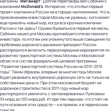
магазины "
Мегамарт
". Долгие переговоры вел Собянин с
компанией
McDonald's
. Интересно, что это был первый
проект компании в России не в городе-миллионнике. Что ж,
привлечением инвесторов Москву не удивишь: кого может
еще привлечь новый мэр, когда все крупные компании
России и так здесь? Однако буквально в первый же месяц
Собянин нашел для Москвы крупнейшего отечественного
инвестора: по итогам уже упомянутого выше совещания по
проблемам дорожного движения президент России
распорядился включить первоочередные мероприятия по
развитию транспортной системы Москвы и Московской
области в состав федеральной целевой программы
"Развитие транспортной системы России на 2010-2015
годы". Таким образом, впервые за многие годы Москва
будет развивать внутреннюю дорожную сеть не только на
собственные деньги. При этом московский бюджет на
дорожное строительство в 2011 году новый мэр
распорядился увеличить с запланированных Лужковым
34 млрд до 100 млрд руб. И горе тем ларькам, что стоят на
пути освоения этих средств — и в прямом, и в переносном
смысле.