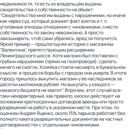
недвижимости, то есть их владельцам выданы
свидетельства о собственности на объект:
"Свидетельства многим выданы с нарушениями, но иначе
как через суд, который докажет факт взяток и т. п.
уголовные эпизоды отношения с чиновниками, снести
собственность по закону невозможно. А просто
закошмарить, чтоб сами убрались, вряд ли получится.
Яркий пример — прошлогодняя история с магазином
"Валентина", препятствующим расширению
Ленинградского шоссе. Хотя магазин был поставлен с
грубым нарушением (прямо на газопроводе), сделать
ничего не смогли. Хозяйка стояла насмерть в буквальном
смысле: в процессе борьбы с городом она умерла. В итоге
городу пришлось выкупить магазин у ее наследников за
десятки миллионов рублей. Но выкупать у каждого —
никакого бюджета не хватит". Впрочем, этот случай все-
таки нехарактерный, как правило, киоски действуют на
основании краткосрочных договоров аренды или просто
разрешений на работу в указанном месте. При этом, по
оценкам Андрея Ященко, около 15% ларьков работает без
полного пакета разрешительных документов на частных
договоренностях с отдельными чиновниками.