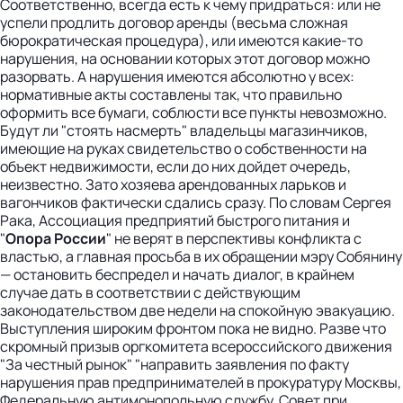
Соответственно, всегда есть к чему придраться: или не
успели продлить договор аренды (весьма сложная
бюрократическая процедура), или имеются какие-то
нарушения, на основании которых этот договор можно
разорвать. А нарушения имеются абсолютно у всех:
нормативные акты составлены так, что правильно
оформить все бумаги, соблюсти все пункты невозможно.
Будут ли "стоять насмерть" владельцы магазинчиков,
имеющие на руках свидетельство о собственности на
объект недвижимости, если до них дойдет очередь,
неизвестно. Зато хозяева арендованных ларьков и
вагончиков фактически сдались сразу. По словам Сергея
Рака, Ассоциация предприятий быстрого питания и
"
Опора России
" не верят в перспективы конфликта с
властью, а главная просьба в их обращении мэру Собянину
— остановить беспредел и начать диалог, в крайнем
случае дать в соответствии с действующим
законодательством две недели на спокойную эвакуацию.
Выступления широким фронтом пока не видно. Разве что
скромный призыв оргкомитета всероссийского движения
"За честный рынок" "направить заявления по факту
нарушения прав предпринимателей в прокуратуру Москвы,
Федеральную антимонопольную службу, Совет при