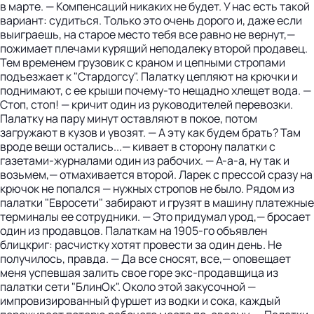
в марте. — Компенсаций никаких не будет. У нас есть такой
вариант: судиться. Только это очень дорого и, даже если
выиграешь, на старое место тебя все равно не вернут,—
пожимает плечами курящий неподалеку второй продавец.
Тем временем грузовик с краном и цепными стропами
подъезжает к "Стардогсу". Палатку цепляют на крючки и
поднимают, с ее крыши почему-то нещадно хлещет вода. —
Стоп, стоп! — кричит один из руководителей перевозки.
Палатку на пару минут оставляют в покое, потом
загружают в кузов и увозят. — А эту как будем брать? Там
вроде вещи остались...— кивает в сторону палатки с
газетами-журналами один из рабочих. — А-а-а, ну так и
возьмем,— отмахивается второй. Ларек с прессой сразу на
крючок не попался — нужных стропов не было. Рядом из
палатки "Евросети" забирают и грузят в машину платежные
терминалы ее сотрудники. — Это придумал урод,— бросает
один из продавцов. Палаткам на 1905-го объявлен
блицкриг: расчистку хотят провести за один день. Не
получилось, правда. — Да все сносят, все,— оповещает
меня успевшая залить свое горе экс-продавщица из
палатки сети "БлинОк". Около этой закусочной —
импровизированный фуршет из водки и сока, каждый