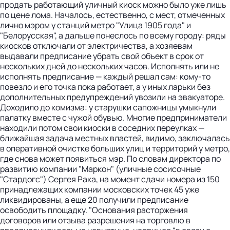
продать работающий уличный киоск можно было уже лишь
по цене лома. Началось, естественно, с мест, отмеченных
лично мэром у станций метро "Улица 1905 года" и
"Белорусская", а дальше понеслось по всему городу: ряды
киосков отключали от электричества, а хозяевам
выдавали предписание убрать свой объект в срок от
нескольких дней до нескольких часов. Исполнять или не
исполнять предписание — каждый решал сам: кому-то
повезло и его точка пока работает, а у иных ларьки без
дополнительных предупреждений увозили на эвакуаторе.
Доходило до комизма: у старушки сапожницы умыкнули
палатку вместе с чужой обувью. Многие предприниматели
находили потом свои киоски в соседних переулках —
ближайшая задача местных властей, видимо, заключалась
в оперативной очистке больших улиц и территорий у метро,
где снова может появиться мэр. По словам директора по
развитию компании "Маркон" (уличные сосисочные
"Стардогс") Сергея Рака, на момент сдачи номера из 150
принадлежащих компании московских точек 45 уже
ликвидированы, а еще 20 получили предписание
освободить площадку. "Основания расторжения
договоров или отзыва разрешения на торговлю в