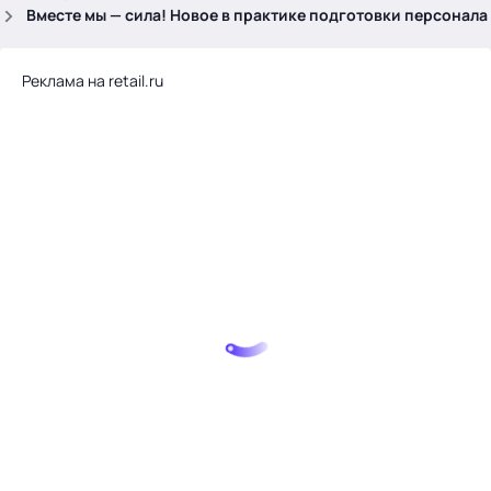
.
Вместе мы — сила! Новое в практике подготовки персонала
Реклама на retail.ru
Тема месяца: Автоматизация на 1С
Войти
картина дня
темы
новости
материалы
видео
события