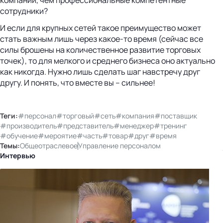
сотрудники?
И если для крупных сетей такое преимущество может
стать важным лишь через какое-то время (сейчас все
силы брошены на количественное развитие торговых
точек), то для мелкого и среднего бизнеса оно актуально
как никогда. Нужно лишь сделать шаг навстречу друг
другу. И понять, что вместе вы – сильнее!
Теги:
#персонал
#торговый
#сеть
#компания
#поставщик
#производитель
#представитель
#менеджер
#тренинг
#обучение
#мероятие
#часть
#товар
#друг
#время
Темы:
Общеотраслевое
Управление персоналом
Интервью