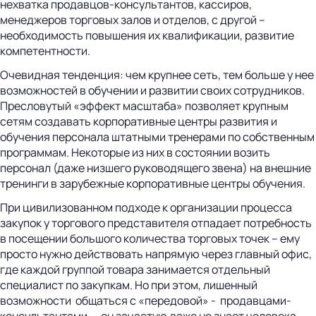
нехватка продавцов-консультантов, кассиров,
менеджеров торговых залов и отделов, с другой –
необходимость повышения их квалификации, развитие
компетентности.
Очевидная тенденция: чем крупнее сеть, тем больше у нее
возможностей в обучении и развитии своих сотрудников.
Пресловутый «эффект масштаба» позволяет крупным
сетям создавать корпоративные центры развития и
обучения персонала штатными тренерами по собственным
программам. Некоторые из них в состоянии возить
персонал (даже низшего руководящего звена) на внешние
тренинги в зарубежные корпоративные центры обучения.
При цивилизованном подходе к организации процесса
закупок у торгового представителя отпадает потребность
в посещении большого количества торговых точек – ему
просто нужно действовать напрямую через главный офис,
где каждой группой товара занимается отдельный
специалист по закупкам. Но при этом, лишенный
возможности общаться с «передовой» - продавцами-
консультантами, – он зачастую даже не знает человека,