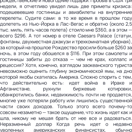
рождественские и новогодние подарки. Пробыв в США три
недели, я отчетливо увидел лишь две приметы кризиса:
подешевевшие гостиницы и авиабилеты на внутренние
перелеты. Судите сами: в то же время в прошлом году
долететь из Нью-Йорка в Лас-Вегас и обратно (около 2,5
тыс. миль, пять часов полета) стоило мне $360, а в этом —
всего $296. А тот номер в отеле Caesars Palace (статуи,
фонтаны, двухместная джакузи и трехкомнатная уборная),
за который на прошлое Рождество просили больше $260 за
ночь, в этом году обошелся в $116. При этом самолеты и
гостиницы забиты до отказа — чем не крах, коллапс и
рецессия? Хотя, конечно, взглядом заокеанского туриста
невозможно оценить глубину экономической ямы, на дно
которой якобы скатилась Америка. Сложно спорить с тем,
что действительно есть: идет война в Ираке и
Афганистане, рухнули биржевые котировки,
обанкротились банки, недвижимость почти не продается,
многие уже потеряли работу или лишились существенной
части своих доходов. Только этого всего почему-то
совсем незаметно — такое ощущение, что жизнь идет как и
шла, никому не мешая брать от нее все и радоваться.
Неразменный доллар Когда речь идет о недавно
уволенных американских финансистах, обычно