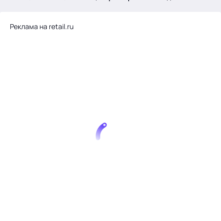
.
Реклама на retail.ru
Тема месяца: Автоматизация на 1С
Войти
картина дня
темы
новости
материалы
видео
события