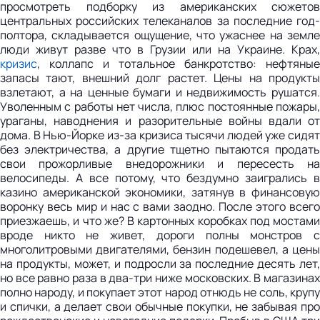
просмотреть подборку из американских сюжетов
центральных российских телеканалов за последние год-
полтора, складывается ощущение, что ужаснее на земле
люди живут разве что в Грузии или на Украине. Крах,
кризис
, коллапс и тотальное банкротство: нефтяные
запасы тают, внешний долг растет. Цены на продукты
взлетают, а на ценные бумаги и недвижимость рушатся.
Уволенным с работы нет числа, плюс постоянные пожары,
ураганы, наводнения и разорительные войны вдали от
дома. В Нью-Йорке из-за кризиса тысячи людей уже сидят
без электричества, а другие тщетно пытаются продать
свои прожорливые внедорожники и пересесть на
велосипеды. А все потому, что бездумно заигрались в
казино американской экономики, затянув в финансовую
воронку весь мир и нас с вами заодно. После этого всего
приезжаешь, и что же? В картонных коробках под мостами
вроде никто не живет, дороги полны монстров с
многолитровыми двигателями, бензин подешевел, а цены
на продукты, может, и подросли за последние десять лет,
но все равно раза в два-три ниже московских. В магазинах
полно народу, и покупает этот народ отнюдь не соль, крупу
и спички, а делает свои обычные покупки, не забывая про