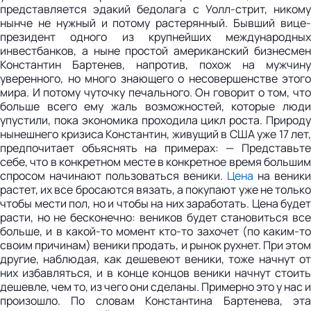
представляется эдакий бедолага с Уолл-стрит, никому
нынче не нужный и потому растерянный. Бывший вице-
президент одного из крупнейших международных
инвестбанков, а ныне простой американский бизнесмен
Константин Бартенев, напротив, похож на мужчину
уверенного, но много знающего о несовершенстве этого
мира. И потому чуточку печального. Он говорит о том, что
больше всего ему жаль возможностей, которые люди
упустили, пока экономика проходила цикл роста. Природу
нынешнего кризиса Константин, живущий в США уже 17 лет,
предпочитает объяснять на примерах: — Представьте
себе, что в конкретном месте в конкретное время большим
спросом начинают пользоваться веники.
Цена
на веники растет, их все бросаются вязать, а покупают уже не только чтобы мести пол, но и чтобы на них заработать. Цена будет расти, но не бесконечно: веников будет становиться все больше, и в какой-то момент кто-то захочет (по каким-то своим причинам) веники продать, и рынок рухнет. При этом другие, наблюдая, как дешевеют веники, тоже начнут от них избавляться, и в конце концов веники начнут стоить дешевле, чем то, из чего они сделаны. Примерно это у нас и произошло. По словам Константина Бартенева, эта цикличная по своей природе история из жизни веников может быть секретом лишь для тех финансистов, кто спал на лекциях по политэкономии и поэтому прослушал все то, что там говорили про кризис перепроизводства. Сам Константин Бартенев на политэкономии не спал: — Я уже лет пять наблюдал за тем, что происходит на рынке жилья, но сам ничего не покупал, мне это казалось неоправданно дорого. Хотя многие мои бывшие подчиненные в это время обзавелись домами стоимостью по полмиллиона долларов, получая при этом $70 тыс. в год. Зато теперь, как говорит Бартенев, у этих людей есть дома, которые сложно продать, и долги, которые сложно отдавать. У него же есть уверенность по крайней мере в ближайшем будущем: нужда не гонит из арендованной квартиры в Бруклине, и в наступившем году он собирается продолжать жить в Нью-Йорке, отдыхать и заниматься делами собственной компании, работающей в ныне актуальной области EMR (Electronic Medical Records) — индустрии, призванной, по мнению новоизбранного президента Обамы, снизить колоссальные медицинские расходы американцев. Бизнес Константин открыл заблаговременно, еще работая в банке. Судьбой нажитых потом и кровью денег, которые он в сладкие времена не потратил на недвижимость и дорогие игрушки, бывший вице-президент не сильно озабочен. По крайней мере, в отличие от многих россиян в подобной ситуации он не мечется, выбирая, в какой валюте и в каком банке держать остатки накоплений: — По поводу денег ситуация неясная, но и не особо волнующая. По идее единственная угроза сбережениям населения (той его части, у которой они есть) — это инфляция. Государство давно гарантирует индивидуальные вклады, и даже когда ко дну пошел наш крупнейший сбербанк — Washington Mutual, то паники и неудобств для вкладчиков не возникло. В этих условиях единственный повод для беспокойства — это то, что сбережения могут быстро обесцениться. Однако в условиях отсутствия ликвидности денег скорее не хватает. Одна из причин такого хладнокровия господина Бартенева — существующая и пока что реально работающая в США система государственного страхования вкладов (FDIC — Federal Deposit Insurance Corporation). Сейчас любой вклад в банке—члене FDIC покрывается этой организацией на сумму до $250 тыс. То есть теоретически можно покрыть и большую сумму, размазав ее по достаточному количеству банков. Что интересно, страхуются не только депозиты, но и сберегательные и расчетные счета граждан, а также различные пенсионные вклады. С точки зрения вкладчиков, чьи средства подпадают под страхование, банковских банкротств как таковых не происходит — FDIC либо берет проблемный банк под свой контроль и выплачивает деньги самостоятельно, либо, что случается чаще, устанавливает контроль и передает банк вместе со все еще застрахованными активами другому банку. И та и другая процедура не особо заметны вкладчикам, хотя и бывает, что банк закрывают на время для ревизии. Что же касается валюты как давно знакомого, наверно, всем россиянам способа борьбы с обесцениванием сбережений, то американцам она вроде как без надобности. На те редкие обменники, что можно встретить в традиционно богатых иностранными туристами местах, местные жители не обращают вообще никакого внимания. В финансовых учреждениях схожая ситуация: при желании можно поиграть на форексном рынке или совершить конверсионную операцию, но, по мнению Константина Бартенева, подавляющее большинство населения этими услугами не пользуется никогда. Их страхи Видимо, прослушанный в юности курс политэкономии действительно дает серьезную опору в тяжелые для капитализма времена. Выпускник 1-го Московского медицинского института Владимир Коленко, ныне руководящий научной лабораторией онкологического центра Fox Chase (Fox Chase Cancer Center) в Филадельфии, штат Пенсильвания, тоже не выглядит удрученным макроэкономическими проблемами. Мой визит застал его за увлекательным занятием — поиском нового жилья по газетным объявлениям. Нет, он не переезжает в квартирку подешевле. Напротив, в разгар финансовой бури господин Коленко решил улучшить свои жилищные условия. Когда разговор касается последствий кризиса, затронувших его лично, Владимир хмурится, как будто вспоминает что-то неприятное, но давно забытое: — Деньги пенсионные пропали. Не все, конечно, но значительная часть, вложенная в ценные бумаги. Сколько точно, я не знаю — не хочу даже конверты с отчетами вскрывать. Но много. Наш центр перестал финансировать одну из дополнительных пенсионных программ, а на научных конференциях теперь не подают еду — на всем экономия. Две кредитные карточки, которыми я никогда не пользовался, закрыли, я так понимаю, тоже из-за кризиса. Возможно, у лаборатории возникнут трудности с финансированием. Но гранты на научные работы последние годы и так выделяются плохо — удовлетворяется 20% заявок, в то время как десять лет назад удовлетворяли каждую третью. Получается, что настоящих ужасов кризиса в Америке многие просто еще не почувствовали и пока лишь неуверенно предполагают, как он может им аукнуться. Кроме того, даже бывшие соотечественники за годы жизни в относительно спокойной в экономическом плане стране отучаются тревожно воспринимать телевизионные новости и гадать на макроэкономической гуще. Инженер из Бостона Евгений Дегтяренко, например, говорит о том, что главное негативное последствие кризиса для него — это нервное состояние, тревога в связи с возможной потерей работы. В прошлом выпускник МАИ и кооператор, он называет подтаявшие пенсионные накопления не более чем "виртуальными деньгами": — Это те деньги, которых я никогда не видел, и никому доподлинно не известно, увижу ли вообще. Какой же смысл из-за них горевать? Я могу предполагать, что из-за кризиса накроется компания, где я работаю. Но как-то специально переживать об этом или уже сейчас начинать искать новую работу тоже, по меньшей мере, глупо. Как и масса других американцев, я рад, что с кризисом подешевел бензин, но при этом огорчен, что не подешевела говядина. Это в России, где каждая собака на своей шкуре пережила демократическую революцию, кризис ликвидности и пару девальваций, со знанием дела рассуждают о денежно-кредитной политике ЦБ, боятся мировых кризисов и, исходя из этого, строят планы на жизнь. В Америке подобный бардак мало кто может представить, поэтому цена бензина на соседней заправке и стоимость паунда свиных ребрышек здесь важнее в сто раз, чем ставка рефинансирования резервной системы и все биржевые индексы вместе взятые. Как выяснилось, далеко не всех людей мировой экономический спад заставляет затаиться и ждать. Бывший телеведущий из Читы, а ныне автомеханик из Массачусетса Олег Рогинский в самый разгар кризиса уволился с работы и начал собственный бизнес — открыл автомастерскую. — Сейчас, конечно, народ больше стал экономить, поэтому заказов на замену каких-либо узлов автомобилей мало,— сетует Рогинский,— зато много заказов на ремонт и обслуживание. На вопрос о том, как он себя сейчас ощущает, Олег уверенно отвечает: "Спокойнее". По его словам, заработок частного механика (Олег работает один) не меньше, чем те деньги, что он получал у дилера. А в нынешнее время, возможно, и больше: оплата механиков повременная, а более дорогие по определению дилерские сервисы сейчас испытывают нехватку клиентов, и мастера там все больше сидят без работы. — В США в отличие от России действуют либеральные гарантийные правила — автовладелец не обязан по любому пустяку ездить исключительно к официальным дилерам, чтоб не лишиться гарантии,— объясняет Рогинский.— Частный механик точно так же может заменить на гарантийной машине масло, фильтры и тормозные колодки, а значит, почти всегда имеет шанс заработать. Что бы ни происходило в экономике, американцы на машинах ездить не перестанут — это просто невозможно представить, что бы там ни говорили по русскому телевидению. Представить Нью-Йорк без такси и лимузинов тоже можно, лишь насмотревшись фильмов про страшный конец Манхэттена. Их количество на некоторых центральных улицах по-прежнему превосходит число иных автомобилей в десятки раз. Большинство водителей таких машин сейчас — выходцы из Индии и арабских стран, так что шанс встретить за рулем человека с внешностью европейского интеллигента и именем Иван Иванов был невелик. Оказалось, что Иван — нью-йоркский таксист с десятилетним стажем и водитель собственного лимузина — не только не боится кризиса, но имеет свой собственный, глубоко русский рецепт его преодоления: — В моей жизни ничего особо не изменилось. Но работы меньше стало, это да. Большинство компаний-клиентов — финансисты. Везде сокращения, усушки бюджетов и, как следствие, экономия на транспортных расходах. Спасают "личные" клиенты — несколько человек, которые ездят далеко и регулярно. Маленький бонус — подешевевший бензин. Заправляюсь каждый рабочий день, причем стараюсь попасть в Нью-Джерси — разница в цене с Бру