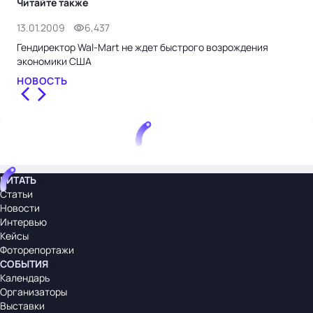
Читайте также
13.01.2009
6,437
5.0
Гендиректор Wal-Mart не ждет быстрого возрождения
Бол
экономики США
США
НОВОСТЬ
НО
ЧИТАТЬ
Статьи
Новости
Интервью
Кейсы
Фоторепортажи
СОБЫТИЯ
Календарь
Организаторы
Выставки