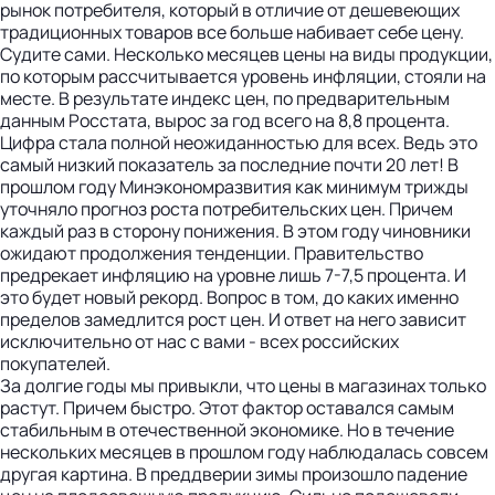
рынок потребителя, который в отличие от дешевеющих
традиционных товаров все больше набивает себе цену.
Судите сами. Несколько месяцев цены на виды продукции,
по которым рассчитывается уровень инфляции, стояли на
месте. В результате индекс цен, по предварительным
данным Росстата, вырос за год всего на 8,8 процента.
Цифра стала полной неожиданностью для всех. Ведь это
самый низкий показатель за последние почти 20 лет! В
прошлом году Мин­экономразвития как минимум трижды
уточняло прогноз роста потребительских цен. Причем
каждый раз в сторону понижения. В этом году чиновники
ожидают продолжения тенденции. Правительство
предрекает инфляцию на уровне лишь 7-7,5 процента. И
это будет новый рекорд. Вопрос в том, до каких именно
пределов замедлится рост цен. И ответ на него зависит
исключительно от нас с вами - всех российских
покупателей.
За долгие годы мы привыкли, что цены в магазинах только
растут. Причем быстро. Этот фактор оставался самым
стабильным в отечественной экономике. Но в течение
нескольких месяцев в прошлом году наблюдалась совсем
другая картина. В преддверии зимы произошло падение