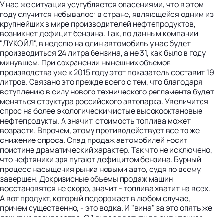
У нас же ситуация усугубляется опасениями, что в этом
году случится небывалое: в стране, являющейся одним из
крупнейших в мире производителей нефтепродуктов,
возникнет дефицит бензина. Так, по данным компании
­"ЛУКОЙЛ", в неделю на один автомобиль у нас будет
производиться 24 литра бензина, а не 31, как было в году
минувшем. При сохранении нынешних объемов
производства уже к 2015 году этот показатель составит 19
литров. Связано это прежде всего с тем, что благодаря
вступлению в силу нового технического регламента будет
меняться структура российского автопарка. Увеличится
спрос на более экологически чистые высокооктановые
нефтепродукты. А значит, стоимость топлива может
возрасти. Впрочем, этому противодействует все то же
снижение спроса. Спад продаж автомобилей носит
поистине драматический характер. Так что не исключено,
что ­нефтяники зря пугают дефицитом бензина. Бурный
процесс насыщения рынка новыми авто, судя по всему,
завершен. Докризисные объемы продаж машин
восстановятся не скоро, значит - топлива хватит на всех.
А вот продукт, который подорожает в любом случае,
причем существенно, - это водка. И "вина" за это опять же