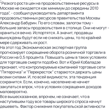
"Резкого роста цен на продовольственные ресурсы в
Москве не ожидается как минимум до середины 2010
года", - сообщил руководитель департамента
продовольст­венных ресурсов правительства Москвы
Александр Бабурин. По его словам, залогом тому -
большие запасы продовольствия в столице. Они не могут ­
храниться вечно. Испортятся. А значит, продавцы
вынуждены будут если не снижать цены, то по крайней
мере сдерживать их рост.
На этот год Экономическая эксперт­ная группа
прогнозирует сокращение оборота розничной торговли в
России на 0,5 процента. Повышать цены в таких условиях
для торговцев смерти подобно. Вот и Юрий Кобаладзе
признает, что контролируемые компанией торговые сети
"Пятерочка" и "Перекресток" стараются держать цены
всеми силами. И, по всей видимости, эта тенденция
сохранится. Если, конечно, население не начнет
закупаться впрок, что в условиях сокращения доходов
маловероятно.
Все вышесказанное, впрочем, не означает, что в
наступившем году все товары широкого спроса начнут
дешеветь. Фактор снижения покупательской активности