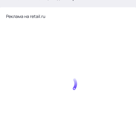
.
Реклама на retail.ru
Тема месяца: Автоматизация на 1С
Войти
картина дня
темы
новости
материалы
видео
события