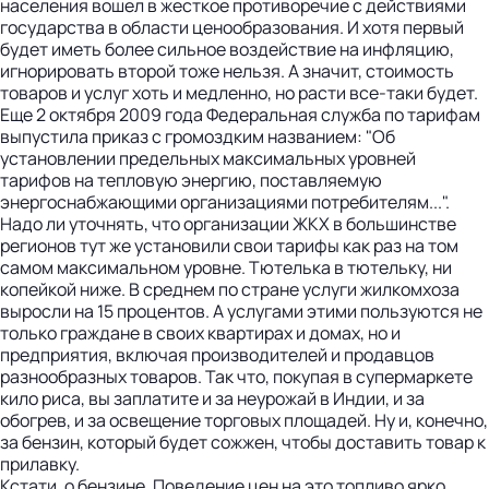
населения вошел в жесткое противоречие с действиями
государства в области ценообразования. И хотя первый
будет иметь более сильное воздействие на инфляцию,
игнорировать второй тоже нельзя. А значит, стоимость
товаров и услуг хоть и медленно, но расти все-таки будет.
Еще 2 октября 2009 года Федеральная служба по тарифам
выпустила приказ с громоздким названием: "Об
установлении предельных максимальных уровней
тарифов на тепловую энергию, поставляемую
энергоснабжающими организациями потребителям...".
Надо ли уточнять, что организации ЖКХ в большинстве
регионов тут же установили свои тарифы как раз на том
самом максимальном уровне. Тютелька в тютельку, ни
копейкой ниже. В среднем по стране услуги жилкомхоза
выросли на 15 процентов. А услугами этими пользуются не
только граждане в ­своих квартирах и домах, но и
предприятия, включая производителей и продавцов
разнообразных товаров. Так что, покупая в супермаркете
кило риса, вы ­заплатите и за неурожай в Индии, и за
обогрев, и за освещение торговых площадей. Ну и, конечно,
за бензин, который будет сож­жен, чтобы доставить товар к
прилавку.
Кстати, о бензине. Поведение цен на это топливо ярко