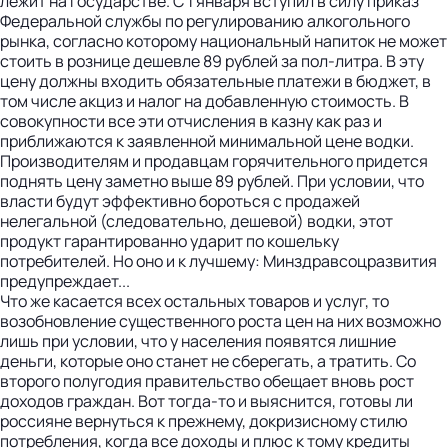
лежит на государстве. С 1 января вступил в силу приказ
Федеральной службы по регулированию алкогольного
рынка, согласно которому национальный напиток не может
стоить в рознице дешевле 89 рублей за пол-литра. В эту
цену должны входить обязательные платежи в бюджет, в
том числе акциз и налог на добавленную стоимость. В
совокупности все эти отчисления в казну как раз и
приближаются к заявленной минимальной цене водки.
Производителям и продавцам горячительного придется
поднять цену заметно выше 89 рублей. При условии, что
власти будут эффективно бороться с продажей
нелегальной (следовательно, дешевой) водки, этот
продукт гарантированно ударит по кошельку
потребителей. Но оно и к лучшему: Минздравсоцразвития
предупреждает...
Что же касается всех остальных товаров и услуг, то
возобновление существенного роста цен на них возможно
лишь при условии, что у населения появятся лишние
деньги, которые оно станет не сберегать, а тратить. Со
второго полугодия правительство обещает вновь рост
доходов граждан. Вот тогда-то и выяснится, готовы ли
россияне вернуться к прежнему, докризисному стилю
потребления, когда все доходы и плюс к тому кредиты