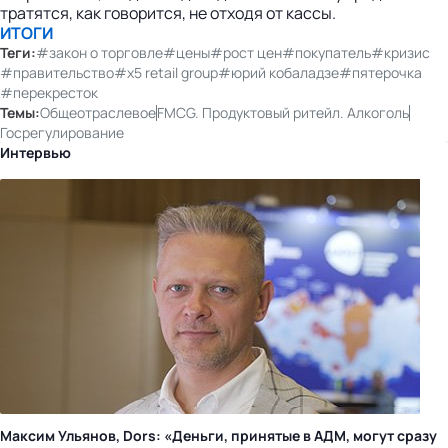
тратятся, как говорится, не отходя от кассы.
ИТОГИ
Теги:
#закон о торговле
#цены
#рост цен
#покупатель
#кризис
#правительство
#x5 retail group
#юрий кобаладзе
#пятерочка
#перекресток
Темы:
Общеотраслевое
FMCG. Продуктовый ритейл. Алкоголь
Госрегулирование
Интервью
Максим Ульянов, Dors: «Деньги, принятые в АДМ, могут сразу