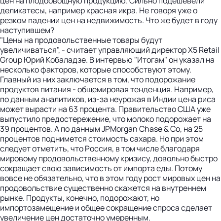
цен на плодоовощную продукцию. Сильно подешевели
деликатесы, например красная икра. Не говоря уже о
резком падении цен на недвижимость. Что же будет в году
наступившем?
"Цены на продовольственные товары будут
увеличиваться", - считает управляющий директор X5 Retail
Group Юрий Кобаладзе. В интервью "Итогам" он указал на
несколько факторов, которые способствуют этому.
Главный из них заключается в том, что подорожание
продуктов питания - общемировая тенденция. Например,
по данным аналитиков, из-за неурожая в Индии цена риса
может вырасти на 63 процента. Правительство США уже
выпустило предостережение, что молоко подорожает на
39 процентов. А по данным JPMorgan Chase & Co, на 25
процентов поднимется стоимость сахара. Но при этом
следует отметить, что Россия, в том числе благодаря
мировому продовольственному кризису, довольно быстро
сокращает свою зависимость от импорта еды. Потому
вовсе не обязательно, что в этом году рост мировых цен на
продовольствие существенно скажется на внутреннем
рынке. Продукты, конечно, подорожают, но
импортозамещение и общее сокращение спроса сделает
увеличение цен достаточно умеренным.