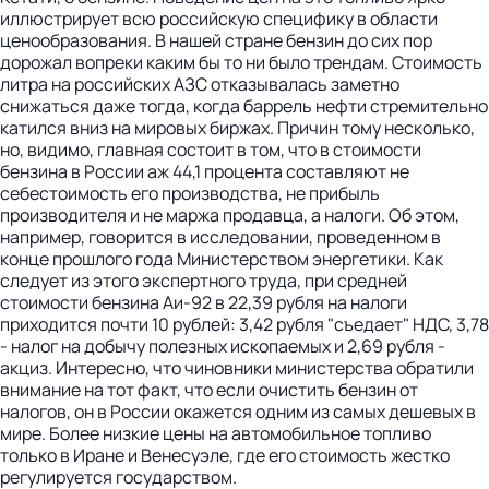
иллюстрирует всю российскую специфику в области
ценообразования. В нашей стране бензин до сих пор
дорожал вопреки каким бы то ни было трендам. Стоимость
литра на российских АЗС отказывалась заметно
снижаться даже тогда, когда баррель нефти стремительно
катился вниз на мировых биржах. Причин тому несколько,
но, видимо, главная состоит в том, что в стоимости
бензина в России аж 44,1 процента составляют не
себестоимость его производства, не прибыль
производителя и не маржа продавца, а налоги. Об этом,
например, говорится в исследовании, проведенном в
конце прошлого года Министерством энергетики. Как
следует из этого экспертного труда, при средней
стоимости бензина Аи-92 в 22,39 рубля на налоги
приходится почти 10 рублей: 3,42 рубля "съедает" НДС, 3,78
- налог на добычу полезных ископаемых и 2,69 рубля -
акциз. Интересно, что чиновники министерства обратили
внимание на тот факт, что если очистить бензин от
налогов, он в России окажется одним из самых дешевых в
мире. Более низкие цены на автомобильное топливо
только в Иране и Венесуэле, где его стоимость жестко
регулируется государством.