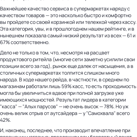
Важнейшее качество сервиса в супермаркетах наряду с
качеством товаров — это насколько быстро и комфортно
вы пройдете со своей корзинкой или тележкой через кассу.
Эта категория, увы, и в прошлогоднем нашем рейтинге, и в
нынешнем показала самый низкий результат из всех — 61 и
67% соответственно.
Дело не только в том, что, несмотря на расцвет
продуктового ритейла (многие сети заметно усилили свои
позиции всего за год), рынок еще далек от насыщения, а в
столичных супермаркетах толпится слишком много
народа. В ходе нашего рейда, в частности, в среднем по
магазинам работали лишь 59% касс, то есть проходимость
могла бы увеличиться вдвое при полной загрузке уже
имеющихся мощностей. Результат лидера в категории
"касса" — "Алых парусов" — не очень высок — 78%. Но уж
очень велик отрыв от аутсайдера — у "Самохвала" всего
42%.
И, наконец, последнее, что производит впечатление при
посещении магазина: предложили вам бесплатный пакет