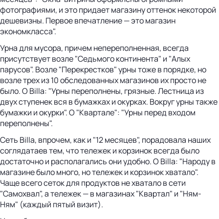
фотографиями, и это придает магазину оттенок некоторой
дешевизны. Первое впечатление — это магазин
экономкласса".
Урна для мусора, причем непереполненная, всегда
присутствует возле "Седьмого континента" и "Алых
парусов". Возле "Перекрестков" урны тоже в порядке, но
возле трех из 10 обследованных магазинов их просто не
было. О Billa: "Урны переполнены, грязные. Лестница из
двух ступенек вся в бумажках и окурках. Вокруг урны также
бумажки и окурки". О "Квартале": "Урны перед входом
переполнены".
Сеть Billa, впрочем, как и "12 месяцев", порадовала наших
соглядатаев тем, что тележек и корзинок всегда было
достаточно и располагались они удобно. О Billa: "Народу в
магазине было много, но тележек и корзинок хватало".
Чаще всего сеток для продуктов не хватало в сети
"Самохвал", а тележек — в магазинах "Квартал" и "Ням-
Ням" (каждый пятый визит).