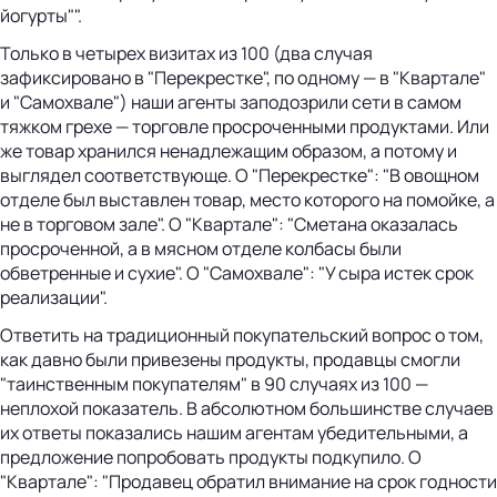
йогурты"".
Только в четырех визитах из 100 (два случая
зафиксировано в "Перекрестке", по одному — в "Квартале"
и "Самохвале") наши агенты заподозрили сети в самом
тяжком грехе — торговле просроченными продуктами. Или
же товар хранился ненадлежащим образом, а потому и
выглядел соответствующе. О "Перекрестке": "В овощном
отделе был выставлен товар, место которого на помойке, а
не в торговом зале". О "Квартале": "Сметана оказалась
просроченной, а в мясном отделе колбасы были
обветренные и сухие". О "Самохвале": "У сыра истек срок
реализации".
Ответить на традиционный покупательский вопрос о том,
как давно были привезены продукты, продавцы смогли
"таинственным покупателям" в 90 случаях из 100 —
неплохой показатель. В абсолютном большинстве случаев
их ответы показались нашим агентам убедительными, а
предложение попробовать продукты подкупило. О
"Квартале": "Продавец обратил внимание на срок годности