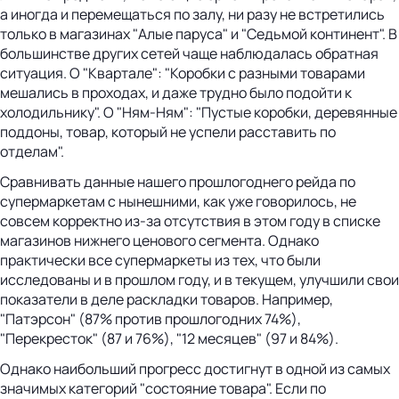
а иногда и перемещаться по залу, ни разу не встретились
только в магазинах "Алые паруса" и "Седьмой континент". В
большинстве других сетей чаще наблюдалась обратная
ситуация. О "Квартале": "Коробки с разными товарами
мешались в проходах, и даже трудно было подойти к
холодильнику". О "Ням-Ням": "Пустые коробки, деревянные
поддоны, товар, который не успели расставить по
отделам".
Сравнивать данные нашего прошлогоднего рейда по
супермаркетам с нынешними, как уже говорилось, не
совсем корректно из-за отсутствия в этом году в списке
магазинов нижнего ценового сегмента. Однако
практически все супермаркеты из тех, что были
исследованы и в прошлом году, и в текущем, улучшили свои
показатели в деле раскладки товаров. Например,
"Патэрсон" (87% против прошлогодних 74%),
"Перекресток" (87 и 76%), "12 месяцев" (97 и 84%).
Однако наибольший прогресс достигнут в одной из самых
значимых категорий "состояние товара". Если по