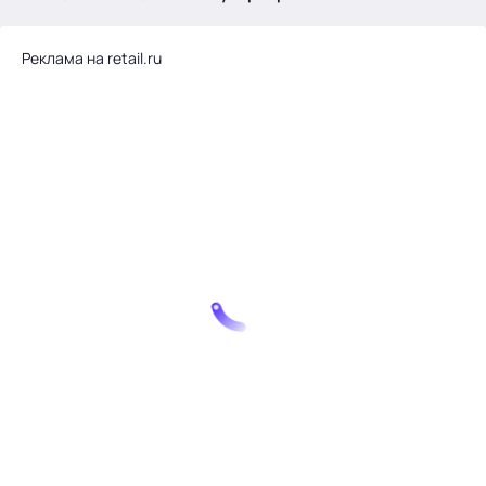
.
Реклама на retail.ru
Тема месяца: Автоматизация на 1С
Войти
картина дня
темы
новости
материалы
видео
события