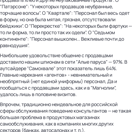
"Патэрсоне": "У некоторых продавцов неубранные,
торчащие волосы". О "Квартале": "Персонал был весь одет
в форму, но она была мятая, грязная, отсутствовали
бейджики". О "Перекрестке": "На некоторых были фартуки —
то ли форма, то ли просто так их одели". О "Седьмом
континенте": "Персонал вышколен... Вежливые почти до
равнодушия".
Наибольшее удовольствие общение с продавцами
доставило нашим шпионам в сети "Алые паруса" — 97%. В
аутсайдере "Самохвале" этот показатель лишь 64%.
Главные нарекания «агентов» - невнимательный и
необпрятный (нет единой униформы) персонал, Да и
пообщаться с продавцами здесь, как и в "Магнолии",
удалось лишь в половине визитов.
Впрочем, традиционно неидеальное для российской
сферы обслуживания поведение консультантов — не такая
большая проблема в продуктовых магазинах
самообслуживания, как в компаниях многих других
секторов (банках, автосалонах и т. п.).