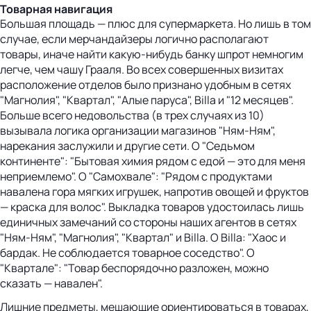
Товарная навигация
Большая площадь — плюс для супермаркета. Но лишь в том
случае, если мерчандайзеры логично располагают
товары, иначе найти какую-нибудь банку шпрот немногим
легче, чем чашу Грааля. Во всех совершенных визитах
расположение отделов было признано удобным в сетях
"Магнолия", "Квартал", "Алые паруса", Billa и "12 месяцев".
Больше всего недовольства (в трех случаях из 10)
вызывала логика организации магазинов "Ням-Ням",
нарекания заслужили и другие сети. О "Седьмом
континенте": "Бытовая химия рядом с едой — это для меня
неприемлемо". О "Самохвале": "Рядом с продуктами
навалена гора мягких игрушек, напротив овощей и фруктов
— краска для волос". Выкладка товаров удостоилась лишь
единичных замечаний со стороны наших агентов в сетях
"Ням-Ням", "Магнолия", "Квартал" и Billa. О Billa: "Хаос и
бардак. Не соблюдается товарное соседство". О
"Квартале": "Товар беспорядочно разложен, можно
сказать — навален".
Лишние предметы, мешающие ориентироваться в товарах,