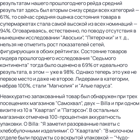
результатам нашего прошлогоднего рейда средний
результат здесь был вторым снизу среди всех категорий —
61%, то сейчас средняя оценка состояния товара в
супермаркетах стала самой высокой из всех номинаций —
94%. Оговариваясь, естественно, по поводу отсутствия в
нынешнем исследовании "Авоськи", "Пятерочки" и т. д.,
нельзя не отметить рост показателей сетей,
фигурирующих в обоих рейтингах. Состояние товаров
лидера прошлогоднего исследования "Седьмого
континента" тогда было оценено в 69% от идеального
результата, в этом — уже в 98%. Однако теперь это уже не
первое место и даже не второе. Лидерами в категории,
набрав 100%, стали "Магнолия" и "Алые паруса".
Неаккуратно запакованный товар был обнаружен при трех
посещениях магазинов "Самохвал", двух — Billa и при одном
визите из 10 в "Квартал" и "Патэрсон". В остальных
магазинах отмечена 100-процентная аккуратность
упаковки. О Billa: "Я заметил разорванные пакеты с
хлебобулочными изделиями". О "Квартале": "В молочном
отделе были продукты со вскрытой упаковкой — "Чудо-