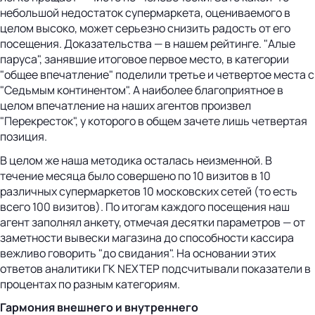
небольшой недостаток супермаркета, оцениваемого в
целом высоко, может серьезно снизить радость от его
посещения. Доказательства — в нашем рейтинге. "Алые
паруса", занявшие итоговое первое место, в категории
"общее впечатление" поделили третье и четвертое места с
"Седьмым континентом". А наиболее благоприятное в
целом впечатление на наших агентов произвел
"Перекресток", у которого в общем зачете лишь четвертая
позиция.
В целом же наша методика осталась неизменной. В
течение месяца было совершено по 10 визитов в 10
различных супермаркетов 10 московских сетей (то есть
всего 100 визитов). По итогам каждого посещения наш
агент заполнял анкету, отмечая десятки параметров — от
заметности вывески магазина до способности кассира
вежливо говорить "до свидания". На основании этих
ответов аналитики ГК NEXTEP подсчитывали показатели в
процентах по разным категориям.
Гармония внешнего и внутреннего