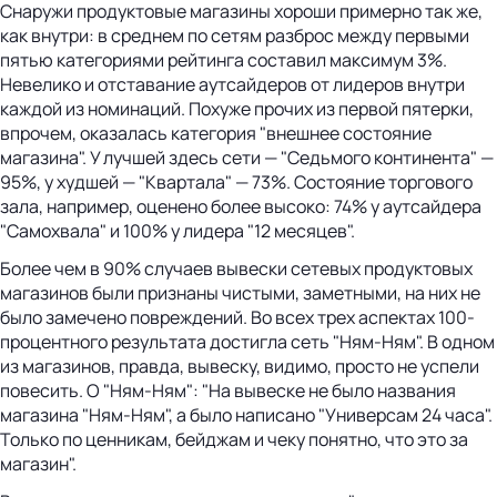
Снаружи продуктовые магазины хороши примерно так же,
как внутри: в среднем по сетям разброс между первыми
пятью категориями рейтинга составил максимум 3%.
Невелико и отставание аутсайдеров от лидеров внутри
каждой из номинаций. Похуже прочих из первой пятерки,
впрочем, оказалась категория "внешнее состояние
магазина". У лучшей здесь сети — "Седьмого континента" —
95%, у худшей — "Квартала" — 73%. Состояние торгового
зала, например, оценено более высоко: 74% у аутсайдера
"Самохвала" и 100% у лидера "12 месяцев".
Более чем в 90% случаев вывески сетевых продуктовых
магазинов были признаны чистыми, заметными, на них не
было замечено повреждений. Во всех трех аспектах 100-
процентного результата достигла сеть "Ням-Ням". В одном
из магазинов, правда, вывеску, видимо, просто не успели
повесить. О "Ням-Ням": "На вывеске не было названия
магазина "Ням-Ням", а было написано "Универсам 24 часа".
Только по ценникам, бейджам и чеку понятно, что это за
магазин".