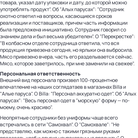
товара, указал дату упаковки и дату, до которой можно
употреблять продукт". Об "Алых парусах": "Сотрудник
охотно ответил на вопросы, касающиеся сроков
реализации и поставщиков, причем часть информации
была предложена инициативно. Сотрудник говорил со
знанием дела и был весьма убедителен". О "Перекрестке":
"В колбасном отделе сотрудница ответила, что вся
продукция привезена сегодня, но ярлыки она выбросила.
Мясо привезено вчера, часть его разделывается сейчас.
Мясо, которое заветрилось, при мне заменили на свежее".
Персональная ответственность
Внешний вид персонала произвел 100-процентное
впечатление на наших соглядатаев в магазинах Billa и
"Алые паруса". О Billa: "Персонал аккуратно одет". Об "Алых
парусах": "Весь персонал одет в "морскую" форму — по-
моему, очень красиво".
Неопрятные сотрудники без униформы чаще всего
встречались в сети "Самохвал". О "Самохвале": "Не
представляю, как можно с такими грязными руками
продавать хлеб и другие неупакованные продукты". О