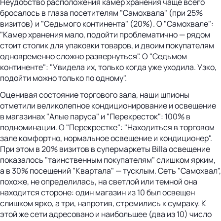
Неудобство расположения камер хранения чаще всего
бросалось в глаза посетителям "Самохвала" (при 25%
визитов) и "Седьмого континента" (20%). О "Самохвале":
"Камер хранения мало, подойти проблематично — рядом
стоит столик для упаковки товаров, и двоим покупателям
одновременно сложно развернуться". О "Седьмом
континенте": "Увидела их, только когда уже уходила. Узко,
подойти можно только по одному".
Оценивая состояние торгового зала, наши шпионы
отметили великолепное кондиционирование и освещение
в магазинах "Алые паруса" и "Перекресток": 100% в
подноминации. О "Перекрестке": "Находиться в торговом
зале комфортно, нормальное освещение и кондиционер".
При этом в 20% визитов в супермаркеты Billa освещение
показалось "таинственным покупателям" слишком ярким,
а в 30% посещений "Квартала" — тусклым. Сеть "Самохвал",
похоже, не определилась, на светлой или темной она
находится стороне: один магазин из 10 был освещен
слишком ярко, а три, напротив, стремились к сумраку. К
этой же сети адресовано и наибольшее (два из 10) число