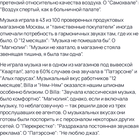
претензий относительно качества воздуха. О "Самохвале":
"Воздух спертый, как в больничной палате".
Музыка играла в 43 из 100 проверенных продуктовых
магазинов Москвы, и "таинственные покупатели" иногда
отмечали потребность в гармоничных звуках там, где их не
было. О "12 месяцах": "Музыка не помешала бы". О
"Магнолии": "Музыки не хватало, в магазине стояла
звенящая тишина, я была там одна".
Не играла музыка ни в одном из магазинов под вывеской
"Квартал", зато в 60% случаев она звучала в "Патэрсоне" и
"Алых парусах". Музыкальный вкус работников "12
месяцев", Billa и "Ням-Ням" оказался нашим шпионам
особенно близким. О Billa: "Звучала классическая музыка,
было комфортно". "Магнолия", однако, если и включала
музыку, то неблагозвучную — так решили двое из трех
прослушавших ее агентов. О музыкальных вкусах они
готовы были поспорить и с персоналом некоторых других
сетей. О "Перекрестке": "Раздражала постоянная звуковая
реклама". О "Патэрсоне": "Не люблю джаз".