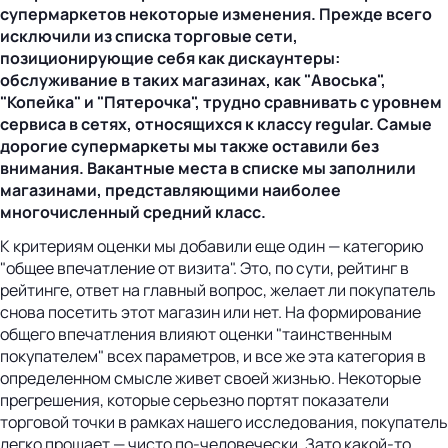
супермаркетов некоторые изменения. Прежде всего
исключили из списка торговые сети,
позиционирующие себя как дискаунтеры:
обслуживание в таких магазинах, как "Авоська",
"Копейка" и "Пятерочка", трудно сравнивать с уровнем
сервиса в сетях, относящихся к классу regular. Самые
дорогие супермаркеты мы также оставили без
внимания. Вакантные места в списке мы заполнили
магазинами, представляющими наиболее
многочисленный средний класс.
К критериям оценки мы добавили еще один — категорию
"общее впечатление от визита". Это, по сути, рейтинг в
рейтинге, ответ на главный вопрос, желает ли покупатель
снова посетить этот магазин или нет. На формирование
общего впечатления влияют оценки "таинственным
покупателем" всех параметров, и все же эта категория в
определенном смысле живет своей жизнью. Некоторые
прегрешения, которые серьезно портят показатели
торговой точки в рамках нашего исследования, покупатель
легко прощает — чисто по-человечески. Зато какой-то