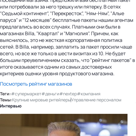
или потребовали за него трешку или пятерку. В сетях
"Седьмой континент", "Перекресток", "Ням-Ням", "Алые
паруса" и "12 месяцев" бесплатные пакеты нашим агентам
предлагались во всех случаях. Платными они были в
магазинах Billa, "Квартал" и "Магнолия". Причем, как
выяснилось, это не жесткая корпоративная политика
сетей. В Billa, например, заплатить за пакет просили чаще
всего, но все же только в шести визитах из 10. Не будет
большим преувеличением сказать, что "рейтинг пакетов" в
итоге оказывается одним из самых достоверных
критериев оценки уровня продуктового магазина.
Посмотреть рейтинг магазинов
Теги:
#супермаркет
#деньги
#nextep
#компания
Темы:
Крупные мировые ритейлеры
Управление персоналом
Интервью