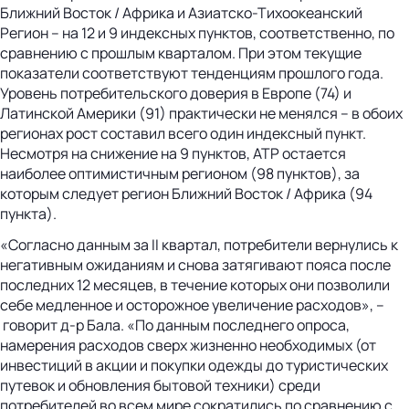
Ближний Восток / Африка и Азиатско-Тихоокеанский
Регион – на 12 и 9 индексных пунктов, соответственно, по
сравнению с прошлым кварталом. При этом текущие
показатели соответствуют тенденциям прошлого года.
Уровень потребительского доверия в Европе (74) и
Латинской Америки (91) практически не менялся – в обоих
регионах рост составил всего один индексный пункт.
Несмотря на снижение на 9 пунктов, АТР остается
наиболее оптимистичным регионом (98 пунктов), за
которым следует регион Ближний Восток / Африка (94
пункта).
«Согласно данным за II квартал, потребители вернулись к
негативным ожиданиям и снова затягивают пояса после
последних 12 месяцев, в течение которых они позволили
себе медленное и осторожное увеличение расходов», –
говорит д-р Бала. «По данным последнего опроса,
намерения расходов сверх жизненно необходимых (от
инвестиций в акции и покупки одежды до туристических
путевок и обновления бытовой техники) среди
потребителей во всем мире сократились по сравнению с