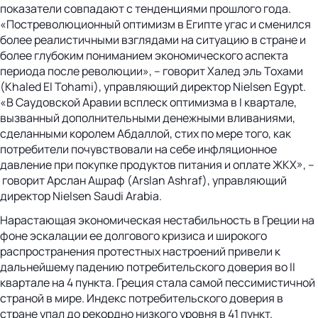
показатели совпадают с тенденциями прошлого года.
«Постреволюционный оптимизм в Египте угас и сменился
более реалистичными взглядами на ситуацию в стране и
более глубоким пониманием экономического аспекта
периода после революции», – говорит Халед эль Тохами
(Khaled El Tohami), управляющий директор Nielsen Egypt.
«В Саудовской Аравии всплеск оптимизма в I квартале,
вызванный дополнительными денежными вливаниями,
сделанными королем Абдаллой, стих по мере того, как
потребители почувствовали на себе инфляционное
давление при покупке продуктов питания и оплате ЖКХ», –
говорит Арслан Ашраф (Arslan Ashraf), управляющий
директор Nielsen Saudi Arabia.
Нарастающая экономическая нестабильность в Греции на
фоне эскалации ее долгового кризиса и широкого
распространения протестных настроений привели к
дальнейшему падению потребительского доверия во II
квартале на 4 пункта. Греция стала самой пессимистичной
страной в мире. Индекс потребительского доверия в
стране упал до рекордно низкого уровня в 41 пункт.