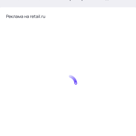
.
Реклама на retail.ru
Тема месяца: Автоматизация на 1С
Войти
картина дня
темы
новости
материалы
видео
события