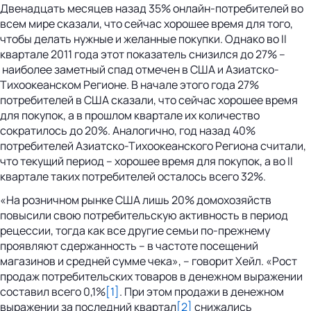
Двенадцать месяцев назад 35% онлайн-потребителей во
всем мире сказали, что сейчас хорошее время для того,
чтобы делать нужные и желанные покупки. Однако во II
квартале 2011 года этот показатель снизился до 27% –
наиболее заметный спад отмечен в США и Азиатско-
Тихоокеанском Регионе. В начале этого года 27%
потребителей в США сказали, что сейчас хорошее время
для покупок, а в прошлом квартале их количество
сократилось до 20%. Аналогично, год назад 40%
потребителей Азиатско-Тихоокеанского Региона считали,
что текущий период – хорошее время для покупок, а во II
квартале таких потребителей осталось всего 32%.
«На розничном рынке США лишь 20% домохозяйств
повысили свою потребительскую активность в период
рецессии, тогда как все другие семьи по-прежнему
проявляют сдержанность – в частоте посещений
магазинов и средней сумме чека», – говорит Хейл. «Рост
продаж потребительских товаров в денежном выражении
составил всего 0,1%
[1]
. При этом продажи в денежном
выражении за последний квартал
[2]
снижались