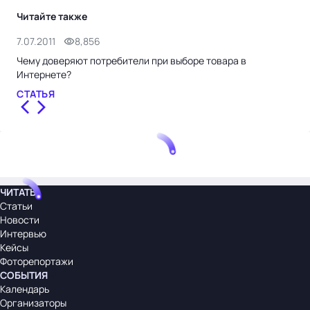
Читайте также
7.07.2011
8,856
6.0
Чему доверяют потребители при выборе товара в
Выб
Интернете?
СТ
СТАТЬЯ
ЧИТАТЬ
Статьи
Новости
Интервью
Кейсы
Фоторепортажи
СОБЫТИЯ
Календарь
Организаторы