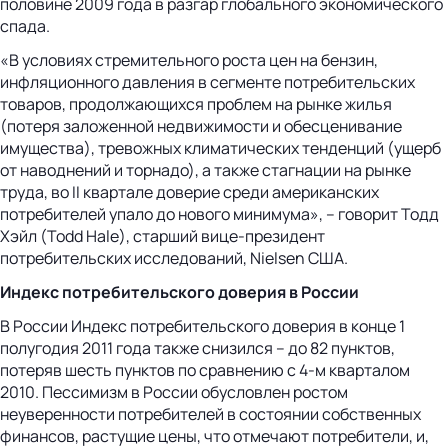
половине 2009 года в разгар глобального экономического
спада.
«В условиях стремительного роста цен на бензин,
инфляционного давления в сегменте потребительских
товаров, продолжающихся проблем на рынке жилья
(потеря заложенной недвижимости и обесценивание
имущества), тревожных климатических тенденций (ущерб
от наводнений и торнадо), а также стагнации на рынке
труда, во II квартале доверие среди американских
потребителей упало до нового минимума», – говорит Тодд
Хэйл (Todd Hale), старший вице-президент
потребительских исследований, Nielsen США.
Индекс потребительского доверия в России
В России Индекс потребительского доверия в конце 1
полугодия 2011 года также снизился – до 82 пунктов,
потеряв шесть пунктов по сравнению с 4-м кварталом
2010. Пессимизм в России обусловлен ростом
неуверенности потребителей в состоянии собственных
финансов, растущие цены, что отмечают потребители, и,