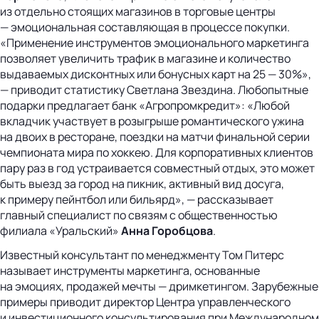
из отдельно стоящих магазинов в торговые центры
— эмоциональная составляющая в процессе покупки.
«Применение инструментов эмоционального маркетинга
позволяет увеличить трафик в магазине и количество
выдаваемых дисконтных или бонусных карт на 25 — 30%»,
— приводит статистику Светлана Звездина. Любопытные
подарки предлагает банк «Агропромкредит»: «Любой
вкладчик участвует в розыгрыше романтического ужина
на двоих в ресторане, поездки на матчи финальной серии
чемпионата мира по хоккею. Для корпоративных клиентов
пару раз в год устраивается совместный отдых, это может
быть выезд за город на пикник, активный вид досуга,
к примеру пейнтбол или бильярд», — рассказывает
главный специалист по связям с общественностью
филиала «Уральский»
Анна Горобцова
.
Известный консультант по менеджменту Том Питерс
называет инструменты маркетинга, основанные
на эмоциях, продажей мечты — дримкетингом. Зарубежные
примеры приводит директор Центра управленческого
и инвестиционного консультирования при Международном