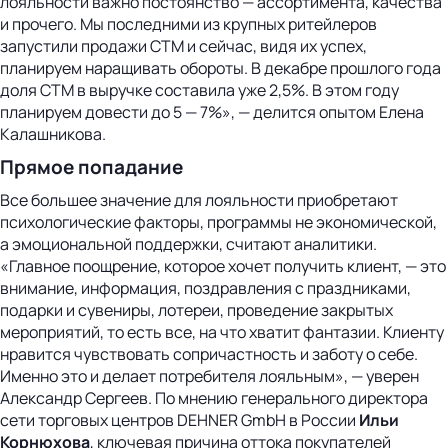
лояльности важно постоянство — ассортимента, качества
и прочего. Мы последними из крупных ритейлеров
запустили продажи СТМ и сейчас, видя их успех,
планируем наращивать обороты. В декабре прошлого года
доля СТМ в выручке составила уже 2,5%. В этом году
планируем довести до 5 — 7%», — делится опытом Елена
Калашникова.
Прямое попадание
Все большее значение для лояльности приобретают
психологические факторы, программы не экономической,
а эмоциональной поддержки, считают аналитики.
«Главное поощрение, которое хочет получить клиент, — это
внимание, информация, поздравления с праздниками,
подарки и сувениры, лотереи, проведение закрытых
мероприятий, то есть все, на что хватит фантазии. Клиенту
нравится чувствовать сопричастность и заботу о себе.
Именно это и делает потребителя лояльным», — уверен
Александр Сергеев. По мнению генерального директора
сети торговых центров DEHNER GmbH в России
Ильи
Корнюхова
, ключевая причина оттока покупателей