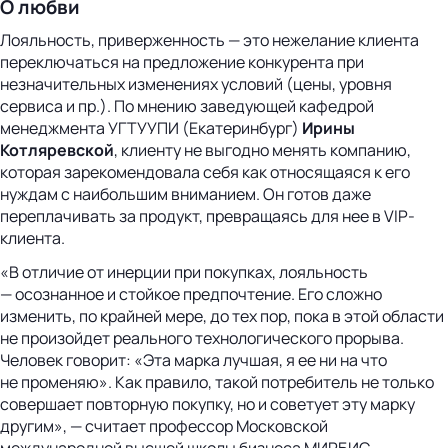
О любви
Лояльность, приверженность — это нежелание клиента
переключаться на предложение конкурента при
незначительных изменениях условий (цены, уровня
сервиса и пр.). По мнению заведующей кафедрой
менеджмента УГТУУПИ (Екатеринбург)
Ирины
Котляревской
, клиенту не выгодно менять компанию,
которая зарекомендовала себя как относящаяся к его
нуждам с наибольшим вниманием. Он готов даже
переплачивать за продукт, превращаясь для нее в VIP-
клиента.
«В отличие от инерции при покупках, лояльность
— осознанное и стойкое предпочтение. Его сложно
изменить, по крайней мере, до тех пор, пока в этой области
не произойдет реального технологического прорыва.
Человек говорит: «Эта марка лучшая, я ее ни на что
не променяю». Как правило, такой потребитель не только
совершает повторную покупку, но и советует эту марку
другим», — считает профессор Московской
международной высшей школы бизнеса МИРБИС