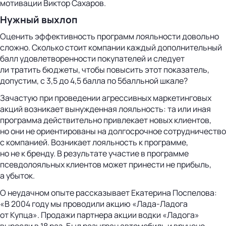
мотивации Виктор Сахаров.
Нужный выхлоп
Оценить эффективность программ лояльности довольно
сложно. Сколько стоит компании каждый дополнительный
балл удовлетворенности покупателей и следует
ли тратить бюджеты, чтобы повысить этот показатель,
допустим, с 3,5 до 4,5 балла по 5балльной шкале?
Зачастую при проведении агрессивных маркетинговых
акций возникает вынужденная лояльность: та или иная
программа действительно привлекает новых клиентов,
но они не ориентированы на долгосрочное сотрудничество
с компанией. Возникает лояльность к программе,
но не к бренду. В результате участие в программе
псевдолояльных клиентов может принести не прибыль,
а убыток.
О неудачном опыте рассказывает Екатерина Поспелова:
«В 2004 году мы проводили акцию «Лада-Ладога
от Купца». Продажи партнера акции водки «Ладога»
выросли в 18 раз. Был разыгран автомобиль и вручено