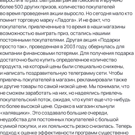
более 500 других призов, количество покупателей
во время проведения акции выросло. Но сегодня мало кто
помнит торговую марку «Ладога». И не факт, что
покупатели, привлеченные в то время в наши магазины
возможностью выиграть приз, остались нашими
постоянными покупателями. Другая акция «Подарки
просто так», проведенная в 2003 году, обернулась для
компании финансовыми потерями. Для получения подарка
достаточно было купить определенное количество
продукта, на который цены были специально снижены,
и написать поздравительную телеграмму сети. Чтобы
привлечь покупателей в магазин, рекламировали также
и другие товары по самой низкой цене. Мы понимали, что
не сможем заработать на них, но надеялись привлечь
покупательский поток, ожидая, что купят еще что-нибудь
по более высокой цене. Однако в магазин хлынули
«халявщики». Это создавало большие очереди,
неудобства для постоянных покупателей с большой
суммой покупки, и их лояльность резко снизилась. Теперь
подход к оценке эффективности программ существенно