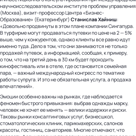
научноисследовательском институте проблем управления
(Москва), визит-профессор Центра «Бизнес-
Образование» (Екатеринбург)
Станислав Хайниш
:
«Довольно продвинуты в этом плане компании Сингапура.
В турфирме могут продаваться путевки по цене на 2 — 5%
выше, чем у конкурентов, однако клиенты все равно идут
именно туда. Дело в том, что они занимаются не только
продажей путевок, а информацией, сообщая, к примеру,
о том, что на третий день в 30 км будет проходить
кинофестиваль или в отеле, где остановится семейная
пара, — важный международный конгресс по тематике
работы супруга. И это не обязательная услуга, а продажа
впечатлений».
Эмоции особенно важны на рынках, где наблюдается
феномен быстрого привыкания: выбрав однажды марку,
человек не хочет ее менять — велики издержки и риски.
Таковы рынки консалтинговых услуг, бизнесшкол,
стоматологических клиник, парикмахерских, салонов
красоты, гостиниц, санаториев. Многие отмечают, что