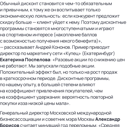
Обычный дисконт становится чем-то обязательным
и привычным, к тому же он воспитывает только
экономическую лояльность: если конкурент предложит
скидку больше — клиент уйдет к нему. Поэтому дисконтные
программы становятся многоступенчатыми и играют
на спортивном интересе (накопление баллов
с возможностью получения некого бенефита)»,
— рассказывает Андрей Кононов. Пример приводит
директор по маркетингу сети «Купец» (Екатеринбург)
Екатерина Поспелова
: «Разовые акции по снижению цен
не работают. Мы запускали подобные акции.
Положительный эффект был, но только на рост продаж
в краткосрочном периоде. Дисконтные программы,
по нашему опыту, в большей степени влияют
на коэффициент привлечения покупателей, чем
на коэффициент удержания: вероятность повторной
покупки изза низкой цены мала».
Генеральный директор Московской международной
бизнесассоциации и советник мэра Москвы
Александр
Борисов
считает минувший год переломным: «Средняя