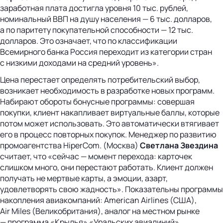
заработная плата достигла уровня 10 тыс. рублей,
номинальный ВВП на душу населения — 6 тыс. долларов,
а по паритету покупательной способности — 12 тыс.
долларов. Это означает, что по классификации
Всемирного банка Россия переходит из категории стран
с низкими доходами на средний уровень».
Цена перестает определять потребительский выбор,
возникает необходимость в разработке новых программ.
Набирают обороты бонусные программы: совершая
покупки, клиент накапливает виртуальные баллы, которые
потом может использовать. Это автоматически втягивает
его в процесс повторных покупок. Менеджер по развитию
промоагентства HiperCom. (Москва)
Светлана Звездина
считает, что «сейчас — момент перехода: карточек
слишком много, они перестают работать. Клиент должен
получать не мертвые карты, а эмоции, азарт,
удовлетворять свою жадность». Показательны программы
накопления авиакомпаний: American Airlines (США),
Air Miles (Великобритания), аналог на местном рынке
— программа «Крылья» «Уральских авиалиний».