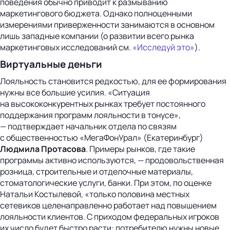
поведения обычно приводит к размыванию
маркетингового бюджета. Однако полноценными
измерениями приверженности занимаются в основном
лишь западные компании (о развитии всего рынка
маркетинговых исследований см.
«Исследуй это»
).
Виртуальные деньги
Лояльность становится редкостью, для ее формирования
нужны все большие усилия. «Ситуация
на высококонкурентных рынках требует постоянного
поддержания программ лояльности в тонусе»,
— подтверждает начальник отдела по связям
с общественностью «МегаФонУрал» (Екатеринбург)
Людмила Протасова
. Примеры рынков, где такие
программы активно используются, — продовольственная
розница, строительные и отделочные материалы,
стоматологические услуги, банки. При этом, по оценке
Натальи Костылевой, «только половина местных
сетевиков целенаправленно работает над повышением
лояльности клиентов. С приходом федеральных игроков
их число будет быстро расти: потребителю нужны новые