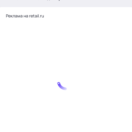
.
Реклама на retail.ru
Тема месяца: Автоматизация на 1С
Войти
картина дня
темы
новости
материалы
видео
события