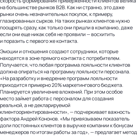
скорость формирования приверженности клиентов велика
на большинстве рынков В2В. Как ни странно, это даже
рынки очень незначительных покупок, к примеру,
глазированных сырков. На таких рынках клиентов нужно
поощрять сразу, как только они пришли в компанию, даже
если они еще никак себя не проявили — восхитить
и поразить с первого же контакта.
Эмоции и отношения создают сотрудники, которые
находятся в зоне прямого контакта с потребителем.
Получается, что любая программа лояльности клиентов
должна опираться на программу лояльности персонала.
«На разработку и внедрение программ лояльности
приходится примерно 20% маркетингового бюджета.
Планируется увеличение вложений. При этом особое
место займет работа с персоналом для создания
реальной, а не декларируемой
клиентоориентированности», — подчеркивает важность
фактора Андрей Кононов. «Мы привязываем показатель
доли постоянных клиентов в выручке компании к бонусам
менеджеров по итогам работы за год», — предлагает метод