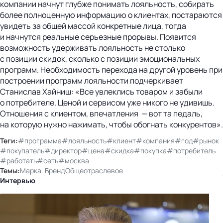
компании начнут глубже понимать лояльность, собирать
более полноценную информацию о клиентах, постараются
увидеть за общей массой конкретные лица, тогда
и начнутся реальные серьезные прорывы. Появится
возможность удерживать лояльность не столько
с позиции скидок, сколько с позиции эмоциональных
программ. Необходимость перехода на другой уровень при
построении программ лояльности подчеркивает
Станислав Хайниш: «Все увлеклись товаром и забыли
о потребителе. Ценой и сервисом уже никого не удивишь.
Отношения с клиентом, впечатления — вот та педаль,
на которую нужно нажимать, чтобы обогнать конкурентов».
Теги:
#программа
#лояльность
#клиент
#компания
#год
#рынок
#покупатель
#директор
#цена
#скидка
#покупка
#потребитель
#работать
#сеть
#москва
Темы:
Марка. Бренд
Общеотраслевое
Интервью