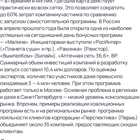
— в Германии и Англии, где одна карта действует
практически во всех сетях. Это позволяет сократить
до 60% затрат компанииучастника по сравнению
с запуском самостоятельной программы. В России
в апреле прошлого года была открыта одна из наиболее
успешных на сегодняшний день бонусных программ
— «Малина». Инициаторами выступили «РосИнтер»
(«Планета суши» и пр.), «Рамэнка» (Рамстор),
«ВымпелКом» (Билайн), «Аптечная сеть 36,6», BP.
Суммарный объем инвестиций компаний в разработку
и запуск составил 10,4 млн долларов. По оценкам
экспертов, количество участников даже превысило
ожидаемые 3 — 4 млн человек. При этом программа
работает только в Москве. Основная проблема в регионах
и даже в СанктПетербурге — низкий уровень консолидации
рынка. Впрочем, примеры реализации коалиционных
программ есть и на региональном рынке: программа
лояльности клиентов корпорации «Перспектива» (Пермь)
объединяет около 35 компаний, предоставляющих скидки
клиентам.