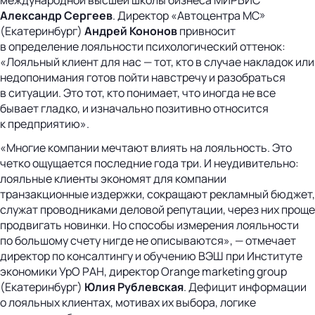
Александр Сергеев
. Директор «Автоцентра МС»
(Екатеринбург)
Андрей Кононов
привносит
в определение лояльности психологический оттенок:
«Лояльный клиент для нас — тот, кто в случае накладок или
недопонимания готов пойти навстречу и разобраться
в ситуации. Это тот, кто понимает, что иногда не все
бывает гладко, и изначально позитивно относится
к предприятию».
«Многие компании мечтают влиять на лояльность. Это
четко ощущается последние года три. И неудивительно:
лояльные клиенты экономят для компании
транзакционные издержки, сокращают рекламный бюджет,
служат проводниками деловой репутации, через них проще
продвигать новинки. Но способы измерения лояльности
по большому счету нигде не описываются», — отмечает
директор по консалтингу и обучению ВЭШ при Институте
экономики УрО РАН, директор Orange marketing group
(Екатеринбург)
Юлия Рублевская
. Дефицит информации
о лояльных клиентах, мотивах их выбора, логике