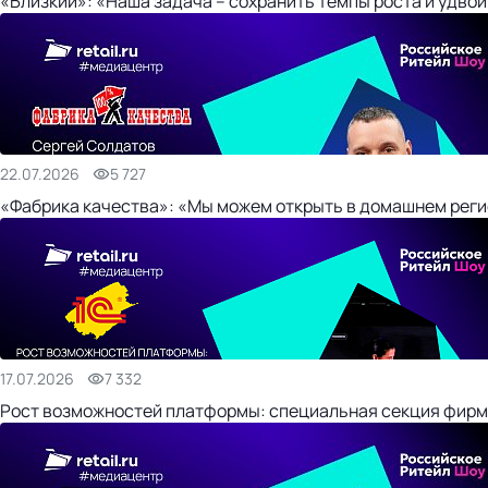
«Близкий»: «Наша задача – сохранить темпы роста и удвои
22.07.2026
5 727
«Фабрика качества»: «Мы можем открыть в домашнем регио
17.07.2026
7 332
Рост возможностей платформы: специальная секция фирм