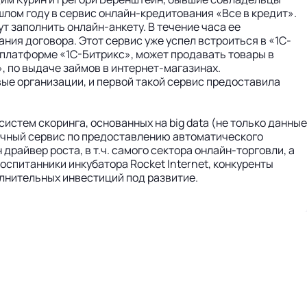
шлом году в сервис онлайн-кредитования «Все в кредит».
т заполнить онлайн-анкету. В течение часа ее
ния договора. Этот сервис уже успел встроиться в «1С-
 платформе «1С-Битрикс», может продавать товары в
, по выдаче займов в интернет-магазинах.
ые организации, и первой такой сервис предоставила
истем скоринга, основанных на big data (не только данные
блачный сервис по предоставлению автоматического
 драйвер роста, в т.ч. самого сектора онлайн-торговли, а
оспитанники инкубатора Rocket Internet, конкуренты
полнительных инвестиций под развитие.