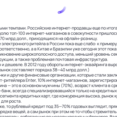
ыми темпами. Российские интернет-продавцы еще по итогам
 долю топ-100 интернет-магазинов в совокупности пришло
 670 млрд долл., приходящихся на офлайн-розницу.
электронного ритейла в России пока еще слабо: к пример
оответственно, а в Китае и Бразилии уже сегодня этот по
никновение широкополосного доступа, меньший уровень се
дукции, а также проблемная почтовая инфраструктура.
 и дешевле. В 2012 году обороты интернет-эквайринга вырос
 рынок составляет порядка 38—40 млрд долл.)
анки и другие финансовые организации, которые стали зак
-ритейлера Enter, 10% интернет-магазинов, зарегистриров
 — это в основном мужчины (70%), возраст клиента в средн
-банк, всегда специализировавшийся только на кредитных 
 сегмента кредитных карт, где конкуренция высока, рынок 
 для роста.
нке, то рублевый кредит под 35—70% годовых выглядит, пр
ядке вещей, а сам рынок при этом не то чтобы стремительн
 стартапы, работающие по модели кредитных брокеров. Ва