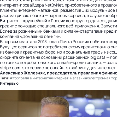
интернет-провайдера NetByNet, приобретенного в прошлом
Клиенты интернет-магазинов, разместивших модуль «Все в 
рассматривают банки — партнеры сервиса, в случае одобр
Битрикс» — крупнейший в России конструктор для создани
кредит с помощью специального веб-приложения. Запустил
Вслед за розничными банками и онлайн-стартапами креди
компания «Домашние деньги».
В первом квартале 2013 года «Почта России» собирается к
Будущее сервисов по потребительскому кредитованию онлайн
из банков и кредитных бюро, но и социальные графы из со
скоринга клиента на основании расширенной big data — полу
не только потребительского онлайн-кредитования, — развит
stripe.com, это сервис по онлайн-эквайрингу для интерне
Александр Железняк, председатель правления финан
Теги:
#торговля в интернет
#интернет-магазин
#электронная то
Интервью