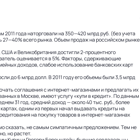
 2011 года наторговали на 350—420 млрд руб. (без учета
сь 27—40% всего рынка. Объем продаж на российском рынке
у, США и Великобритания достигли 2-процентного
казатель оценивается в 5%. Факторы, сдерживающие
мейных доходов, слабое использование банковских карт
ли до 6 млрд долл. В 2011 году его объемы были 3,5 млрд
лючать соглашения с интернет-магазинами и предлагать их
анных в Москве, имеют услугу «купи в кредит». По данным
ем 31 год, средний доход — около 40 тыс. руб., более
картах, одним из первых начал выдавать кредиты на
кредитования на покупку товаров в интернет-магазинах
ямо сказать, не самым симпатичным предложением. Тем не
о, но растет.
дим Курин и Грегори Беренштейн, бывшие совладельцы