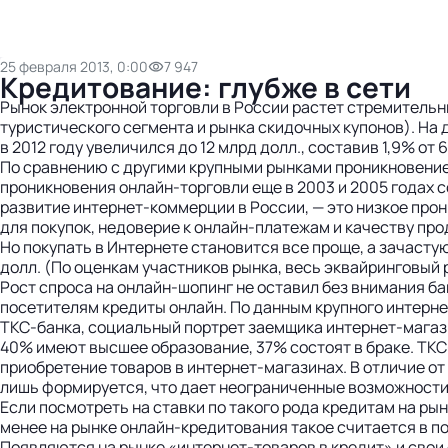
25 февраля 2013, 0:00
7 947
Кредитование: глубже в сети
Рынок электронной торговли в России растет стремительн
туристического сегмента и рынка скидочных купонов). На
в 2012 году увеличился до 12 млрд долл., составив 1,9% от
По сравнению с другими крупными рынками проникновение 
проникновения онлайн-торговли еще в 2003 и 2005 годах с
развитие интернет-коммерции в России, — это низкое про
для покупок, недоверие к онлайн-платежам и качеству про
Но покупать в Интернете становится все проще, а зачастую
долл. (По оценкам участников рынка, весь эквайринговый
Рост спроса на онлайн-шопинг не оставил без внимания б
посетителям кредиты онлайн. По данным крупного интернет
ТКС-банка, социальный портрет заемщика интернет-магазина
40% имеют высшее образование, 37% состоят в браке. ТКС
приобретение товаров в интернет-магазинах. В отличие от
лишь формируется, что дает неограниченные возможности
Если посмотреть на ставки по такого рода кредитам на ры
менее на рынке онлайн-кредитования такое считается в пор
Появляются на рынке «интернет-товаров в кредит» и свои