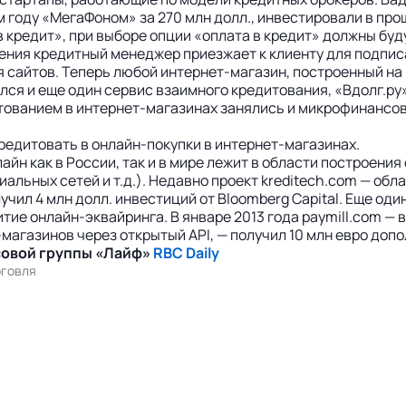
 году «МегаФоном» за 270 млн долл., инвестировали в про
кредит», при выборе опции «оплата в кредит» должны буду
ения кредитный менеджер приезжает к клиенту для подписа
я сайтов. Теперь любой интернет-магазин, построенный на
ся и еще один сервис взаимного кредитования, «Вдолг.ру»
тованием в интернет-магазинах занялись и микрофинансов
редитовать в онлайн-покупки в интернет-магазинах.
 как в России, так и в мире лежит в области построения с
циальных сетей и т.д.). Недавно проект kreditech.com — о
чил 4 млн долл. инвестиций от Bloomberg Capital. Еще один
ие онлайн-эквайринга. В январе 2013 года paymill.com — в
т-магазинов через открытый API, — получил 10 млн евро до
совой группы «Лайф»
RBC Daily
рговля