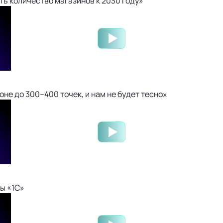
ть количество магазинов к 2030 году»
не до 300–400 точек, и нам не будет тесно»
ы «1С»