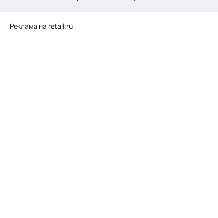
.
Реклама на retail.ru
Тема месяца: Автоматизация на 1С
Войти
картина дня
темы
новости
материалы
видео
события