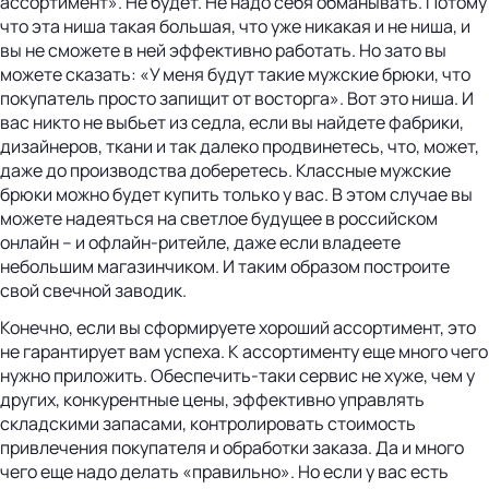
ассортимент». Не будет. Не надо себя обманывать. Потому
что эта ниша такая большая, что уже никакая и не ниша, и
вы не сможете в ней эффективно работать. Но зато вы
можете сказать: «У меня будут такие мужские брюки, что
покупатель просто запищит от восторга». Вот это ниша. И
вас никто не выбьет из седла, если вы найдете фабрики,
дизайнеров, ткани и так далеко продвинетесь, что, может,
даже до производства доберетесь. Классные мужские
брюки можно будет купить только у вас. В этом случае вы
можете надеяться на светлое будущее в российском
онлайн – и офлайн-ритейле, даже если владеете
небольшим магазинчиком. И таким образом построите
свой свечной заводик.
Конечно, если вы сформируете хороший ассортимент, это
не гарантирует вам успеха. К ассортименту еще много чего
нужно приложить. Обеспечить-таки сервис не хуже, чем у
других, конкурентные цены, эффективно управлять
складскими запасами, контролировать стоимость
привлечения покупателя и обработки заказа. Да и много
чего еще надо делать «правильно». Но если у вас есть