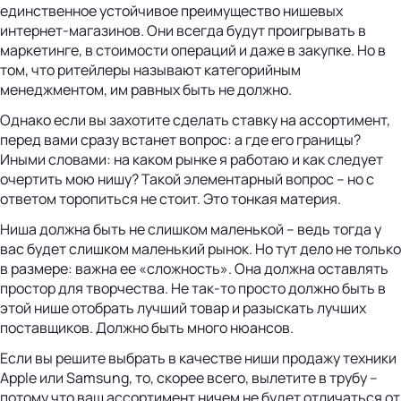
единственное устойчивое преимущество нишевых
интернет-магазинов. Они всегда будут проигрывать в
маркетинге, в стоимости операций и даже в закупке. Но в
том, что ритейлеры называют категорийным
менеджментом, им равных быть не должно.
Однако если вы захотите сделать ставку на ассортимент,
перед вами сразу встанет вопрос: а где его границы?
Иными словами: на каком рынке я работаю и как следует
очертить мою нишу? Такой элементарный вопрос – но с
ответом торопиться не стоит. Это тонкая материя.
Ниша должна быть не слишком маленькой – ведь тогда у
вас будет слишком маленький рынок. Но тут дело не только
в размере: важна ее «сложность». Она должна оставлять
простор для творчества. Не так-то просто должно быть в
этой нише отобрать лучший товар и разыскать лучших
поставщиков. Должно быть много нюансов.
Если вы решите выбрать в качестве ниши продажу техники
Apple или Samsung, то, скорее всего, вылетите в трубу –
потому что ваш ассортимент ничем не будет отличаться от