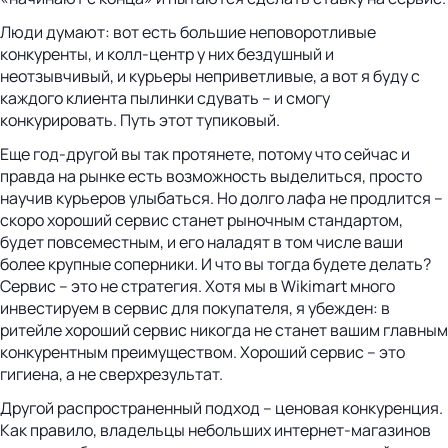
Люди думают: вот есть большие неповоротливые
конкуренты, и колл-центр у них бездушный и
неотзывчивый, и курьеры неприветливые, а вот я буду с
каждого клиента пылинки сдувать – и смогу
конкурировать. Путь этот тупиковый.
Еще год-другой вы так протянете, потому что сейчас и
правда на рынке есть возможность выделиться, просто
научив курьеров улыбаться. Но долго лафа не продлится –
скоро хороший сервис станет рыночным стандартом,
будет повсеместным, и его наладят в том числе ваши
более крупные соперники. И что вы тогда будете делать?
Сервис – это не стратегия. Хотя мы в Wikimart много
инвестируем в сервис для покупателя, я убежден: в
ритейле хороший сервис никогда не станет вашим главным
конкурентным преимуществом. Хороший сервис – это
гигиена, а не сверхрезультат.
Другой распространенный подход – ценовая конкуренция.
Как правило, владельцы небольших интернет-магазинов