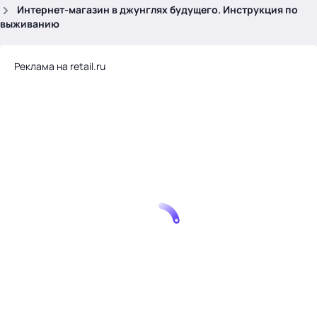
.
Интернет-магазин в джунглях будущего. Инструкция по
выживанию
Реклама на retail.ru
Тема месяца: Автоматизация на 1С
Войти
картина дня
темы
новости
материалы
видео
события