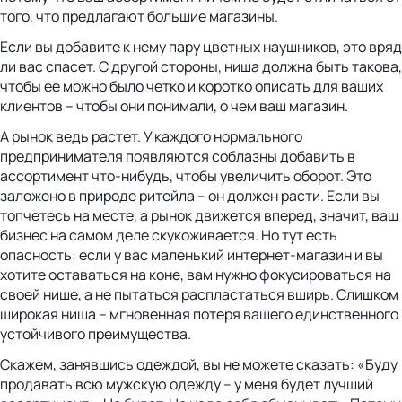
того, что предлагают большие магазины.
Если вы добавите к нему пару цветных наушников, это вряд
ли вас спасет. С другой стороны, ниша должна быть такова,
чтобы ее можно было четко и коротко описать для ваших
клиентов – чтобы они понимали, о чем ваш магазин.
А рынок ведь растет. У каждого нормального
предпринимателя появляются соблазны добавить в
ассортимент что-нибудь, чтобы увеличить оборот. Это
заложено в природе ритейла – он должен расти. Если вы
топчетесь на месте, а рынок движется вперед, значит, ваш
бизнес на самом деле скукоживается. Но тут есть
опасность: если у вас маленький интернет-магазин и вы
хотите оставаться на коне, вам нужно фокусироваться на
своей нише, а не пытаться распластаться вширь. Слишком
широкая ниша – мгновенная потеря вашего единственного
устойчивого преимущества.
Скажем, занявшись одеждой, вы не можете сказать: «Буду
продавать всю мужскую одежду – у меня будет лучший