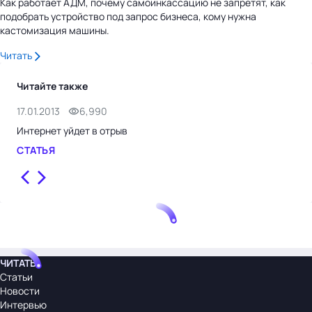
Как работает АДМ, почему самоинкассацию не запретят, как
подобрать устройство под запрос бизнеса, кому нужна
кастомизация машины.
Читать
Читайте также
17.01.2013
6,990
26.
Интернет уйдет в отрыв
Фул
иду
СТАТЬЯ
СТ
ЧИТАТЬ
Статьи
Новости
Интервью