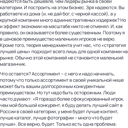
надеются быть дешевле, чем лидеры рынка в своей
категории. И построить на этом бизнес. Зря надеются. Вы
работаете из дома (и, не дай бог, с черной кассой), а у
крупной компании много административных издержек? Но
и эффект экономии на масштабе никто не отменял. И, как
правило, он оказывается более существенным. Поэтому я
в ценовое преимущество маленьких игроков не верю.
Кроме того, теория менеджмента учит нас, что «стратегия
лучшей цены» подходит всего лишь для одной компании на
рынке. Обычно этой компанией не становится маленький
магазинчик.
Что остается? Ассортимент – с него и надо начинать,
потому что только ассортимент в своей уникальной нише
может быть вашим долгосрочным конкурентным
преимуществом. Но тут надо быть осторожным. Люди
часто думают: «Я гораздо более сфокусированный игрок,
чем мой большой конкурент, я буду делать лучший сайт в
России в своей категории, у меня будет лучше контент,
лучше каталог, лучше фотографии – много что будет
лучше». Все верно, будет. Только есть одна проблема: