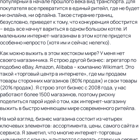
популярный в начале прошлого века вид транспорта. Для
покупателя все превратится в единый ритейл, где не будет
ни онлайна, ни офлайна. Такое стирание границ,
безусловно, приведет к тому, что конкуренция обострится
– ведь все начнут вариться в одном большом котле. И
маленьким интернет-магазинам в этом котле придется
особенно непросто (хотя им и сейчас нелегко).
Как можно выжить в этом жестоком мире? У меня нет
своего магазинчика. Я строю другой бизнес: агрегатор по
подобию eBay, Amazon, Alibaba – компанию Wikimart. Это
такой «торговый центр в интернете», где мы продаем
товары сторонних магазинов (80% продаж) и свои товары
(20% продаж). Я строю этот бизнес с 2008 года, у нас
работают более 1500 магазинов, поэтому рискну
поделиться парой идей о том, как интернет-магазину
выжить в быстро меняющем мире современного ритейла.
На мой взгляд, бизнес магазина состоит из четырех
ключевых элементов: ассортимента, цены, самого сайта и
сервиса. Я заметил, что многие интернет-торговцы
«начинают с конца» и пытаются сделать ставку на сервис.