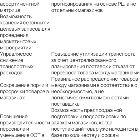
ассортиментной
прогнозирования на основе РЦ, а не
матрице
отдельных магазинов
Возможность
хранения сезонных и
целевых запасов для
проведения
маркетинговых
мероприятий
Управляемое
Повышение утилизации транспорта
снижение
за счет централизованного
транспортных
планирования поставок и отказа от
расходов
переброса товара между магазинами
Правильное распределение товаров
Сокращение порчи и
между магазинами в соответствие с
просрочки товаров в
необходимостью, а не
магазинах
логистическими возможностями
поставщика
Возможность предпродажной
Повышение
подготовки и подсортировки по
производительности
заявкам магазинов, когда
персонала и
поступающий товар уже находится в
уменьшение ФОТ в
базе по количеству и срокам