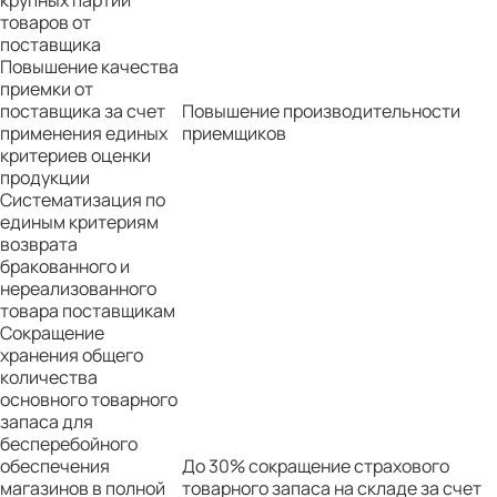
крупных партий
товаров от
поставщика
Повышение качества
приемки от
поставщика за счет
Повышение производительности
применения единых
приемщиков
критериев оценки
продукции
Систематизация по
единым критериям
возврата
бракованного и
нереализованного
товара поставщикам
Сокращение
хранения общего
количества
основного товарного
запаса для
бесперебойного
обеспечения
До 30% сокращение страхового
магазинов в полной
товарного запаса на складе за счет