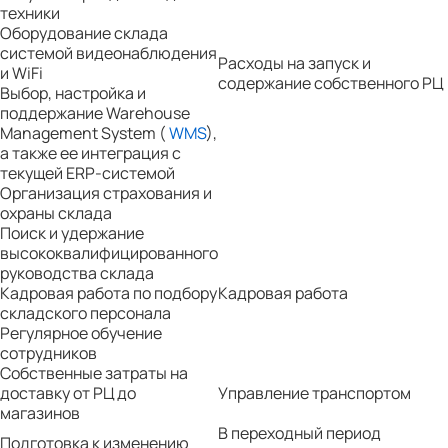
техники
Оборудование склада
системой видеонаблюдения
Расходы на запуск и
и WiFi
содержание собственного РЦ
Выбор, настройка и
поддержание Warehouse
Management System (
WMS
),
а также ее интеграция с
текущей ERP-системой
Организация страхования и
охраны склада
Поиск и удержание
высококвалифицированного
руководства склада
Кадровая работа по подбору
Кадровая работа
складского персонала
Регулярное обучение
сотрудников
Собственные затраты на
доставку от РЦ до
Управление транспортом
магазинов
В переходный период
Подготовка к изменению