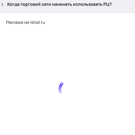
.
Когда торговой сети начинать использовать РЦ?
Реклама на retail.ru
Тема месяца: Автоматизация на 1С
Войти
картина дня
темы
новости
материалы
видео
события