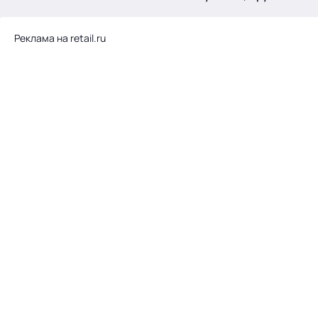
.
Реклама на retail.ru
Тема месяца: Автоматизация на 1С
Войти
картина дня
темы
новости
материалы
видео
события