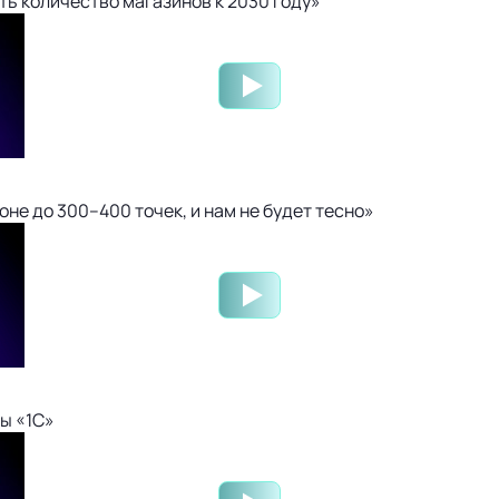
ть количество магазинов к 2030 году»
не до 300–400 точек, и нам не будет тесно»
ы «1С»