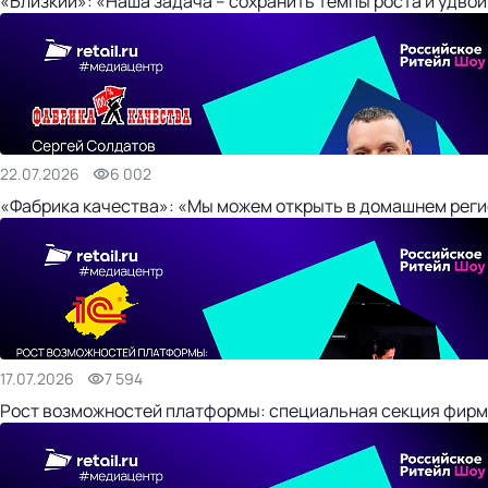
«Близкий»: «Наша задача – сохранить темпы роста и удвои
22.07.2026
6 002
«Фабрика качества»: «Мы можем открыть в домашнем регио
17.07.2026
7 594
Рост возможностей платформы: специальная секция фирм