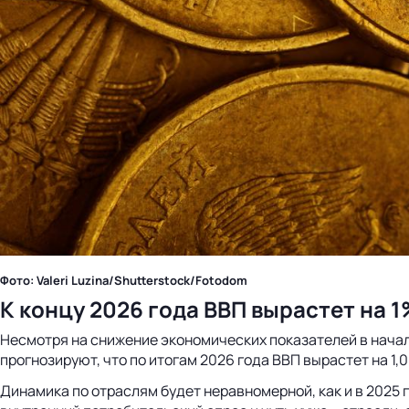
Фото: Valeri Luzina/Shutterstock/Fotodom
К концу 2026 года ВВП вырастет на 
Несмотря на снижение экономических показателей в начале
прогнозируют, что по итогам 2026 года ВВП вырастет на 1,0
Динамика по отраслям будет неравномерной, как и в 2025 