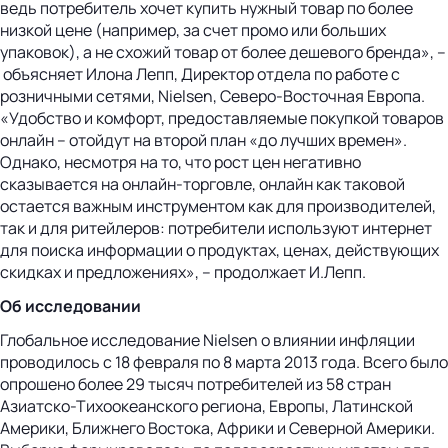
ведь потребитель хочет купить нужный товар по более
низкой цене (например, за счет промо или больших
упаковок), а не схожий товар от более дешевого бренда», –
объясняет Илона Лепп, Директор отдела по работе с
розничными сетями, Nielsen, Северо-Восточная Европа.
«Удобство и комфорт, предоставляемые покупкой товаров
онлайн – отойдут на второй план «до лучших времен».
Однако, несмотря на то, что рост цен негативно
сказывается на онлайн-торговле, онлайн как таковой
остается важным инструментом как для производителей,
так и для ритейлеров: потребители используют интернет
для поиска информации о продуктах, ценах, действующих
скидках и предложениях», – продолжает И.Лепп.
Об исследовании
Глобальное исследование Nielsen о влиянии инфляции
проводилось с 18 февраля по 8 марта 2013 года. Всего было
опрошено более 29 тысяч потребителей из 58 стран
Азиатско-Тихоокеанского региона, Европы, Латинской
Америки, Ближнего Востока, Африки и Северной Америки.