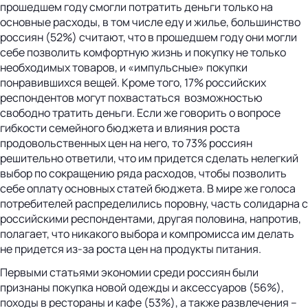
прошедшем году смогли потратить деньги только на
основные расходы, в том числе еду и жилье, большинство
россиян (52%) считают, что в прошедшем году они могли
себе позволить комфортную жизнь и покупку не только
необходимых товаров, и «импульсные» покупки
понравившихся вещей. Кроме того, 17% российских
респондентов могут похвастаться возможностью
свободно тратить деньги. Если же говорить о вопросе
гибкости семейного бюджета и влияния роста
продовольственных цен на него, то 73% россиян
решительно ответили, что им придется сделать нелегкий
выбор по сокращению ряда расходов, чтобы позволить
себе оплату основных статей бюджета. В мире же голоса
потребителей распределились поровну, часть солидарна с
российскими респондентами, другая половина, напротив,
полагает, что никакого выбора и компромисса им делать
не придется из-за роста цен на продукты питания.
Первыми статьями экономии среди россиян были
признаны покупка новой одежды и аксессуаров (56%),
походы в рестораны и кафе (53%), а также развлечения –