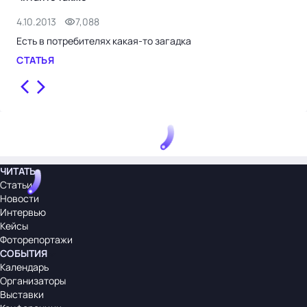
4.10.2013
7,088
28.
Есть в потребителях какая-то загадка
Рос
СТАТЬЯ
СТ
ЧИТАТЬ
Статьи
Новости
Интервью
Кейсы
Фоторепортажи
СОБЫТИЯ
Календарь
Организаторы
Выставки