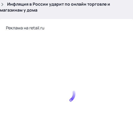
.
Инфляция в России ударит по онлайн торговле и
магазинам у дома
Реклама на retail.ru
Тема месяца: Автоматизация на 1С
Войти
картина дня
темы
новости
материалы
видео
события