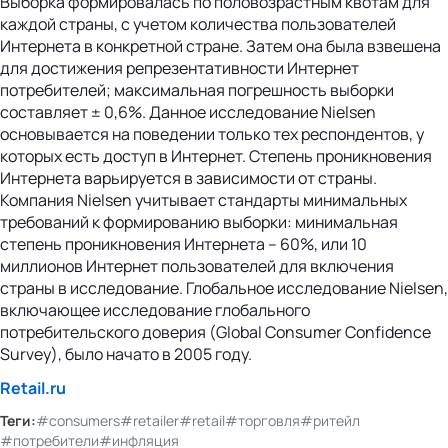
Выборка формировалась по половозрастным квотам для
каждой страны, с учетом количества пользователей
Интернета в конкретной стране. Затем она была взвешена
для достижения репрезентативности Интернет
потребителей; максимальная погрешность выборки
составляет ± 0,6%. Данное исследование Nielsen
основывается на поведении только тех респондентов, у
которых есть доступ в Интернет. Степень проникновения
Интернета варьируется в зависимости от страны.
Компания Nielsen учитывает стандарты минимальных
требований к формированию выборки: минимальная
степень проникновения Интернета – 60%, или 10
миллионов Интернет пользователей для включения
страны в исследование. Глобальное исследование Nielsen,
включающее исследование глобального
потребительского доверия (Global Consumer Confidence
Survey), было начато в 2005 году.
Retail.ru
Теги:
#consumers
#retailer
#retail
#торговля
#ритейл
#потребители
#инфляция