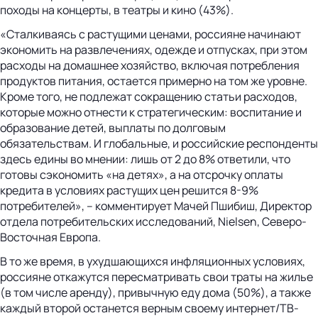
походы на концерты, в театры и кино (43%).
«Сталкиваясь с растущими ценами, россияне начинают
экономить на развлечениях, одежде и отпусках, при этом
расходы на домашнее хозяйство, включая потребления
продуктов питания, остается примерно на том же уровне.
Кроме того, не подлежат сокращению статьи расходов,
которые можно отнести к стратегическим: воспитание и
образование детей, выплаты по долговым
обязательствам. И глобальные, и российские респонденты
здесь едины во мнении: лишь от 2 до 8% ответили, что
готовы сэкономить «на детях», а на отсрочку оплаты
кредита в условиях растущих цен решится 8-9%
потребителей», – комментирует Мачей Пшибиш, Директор
отдела потребительских исследований, Nielsen, Северо-
Восточная Европа.
В то же время, в ухудшающихся инфляционных условиях,
россияне откажутся пересматривать свои траты на жилье
(в том числе аренду), привычную еду дома (50%), а также
каждый второй останется верным своему интернет/ТВ-