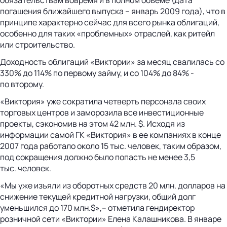
погашения ближайшего выпуска – январь 2009 года), что в
принципе характерно сейчас для всего рынка облигаций,
особенно для таких «проблемных» отраслей, как ритейл
или строительство.
Доходность облигаций «Виктории» за месяц свалилась со
330% до 114% по первому займу, и со 104% до 84% -
по второму.
«Виктория» уже сократила четверть персонала своих
торговых центров и заморозила все инвестиционные
проекты, сэкономив на этом 42 млн. $. Исходя из
информации самой ГК «Виктория» в ее компаниях в конце
2007 года работало около 15 тыс. человек, таким образом,
под сокращения должно было попасть не менее 3,5
тыс. человек.
«Мы уже изъяли из оборотных средств 20 млн. долларов на
снижение текущей кредитной нагрузки, общий долг
уменьшился до 170 млн.$»,– отметила гендиректор
розничной сети «Виктории» Елена Калашникова. В январе