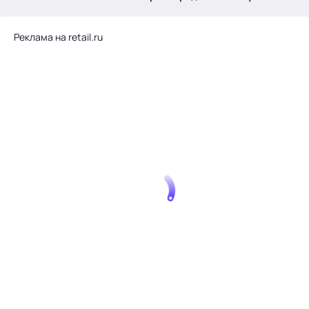
.
Реклама на retail.ru
Тема месяца: Автоматизация на 1С
Войти
картина дня
темы
новости
материалы
видео
события