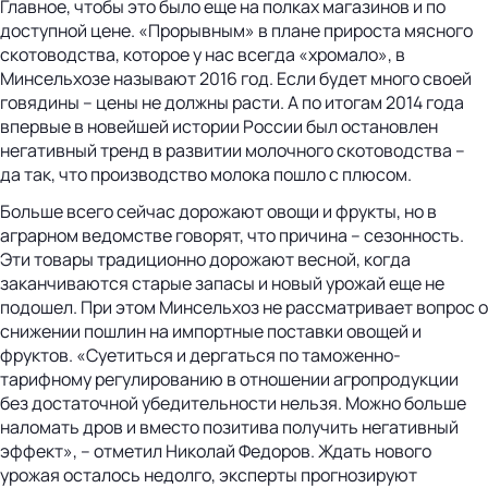
Главное, чтобы это было еще на полках магазинов и по
доступной цене. «Прорывным» в плане прироста мясного
скотоводства, которое у нас всегда «хромало», в
Минсельхозе называют 2016 год. Если будет много своей
говядины – цены не должны расти. А по итогам 2014 года
впервые в новейшей истории России был остановлен
негативный тренд в развитии молочного скотоводства –
да так, что производство молока пошло с плюсом.
Больше всего сейчас дорожают овощи и фрукты, но в
аграрном ведомстве говорят, что причина – сезонность.
Эти товары традиционно дорожают весной, когда
заканчиваются старые запасы и новый урожай еще не
подошел. При этом Минсельхоз не рассматривает вопрос о
снижении пошлин на импортные поставки овощей и
фруктов. «Суетиться и дергаться по таможенно-
тарифному регулированию в отношении агропродукции
без достаточной убедительности нельзя. Можно больше
наломать дров и вместо позитива получить негативный
эффект», – отметил Николай Федоров. Ждать нового
урожая осталось недолго, эксперты прогнозируют