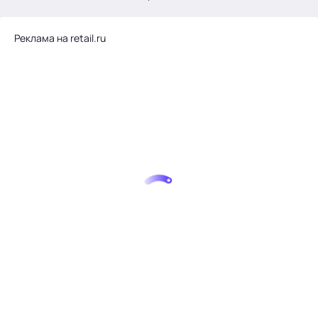
.
Реклама на retail.ru
Тема месяца: Автоматизация на 1С
Войти
картина дня
темы
новости
материалы
видео
события