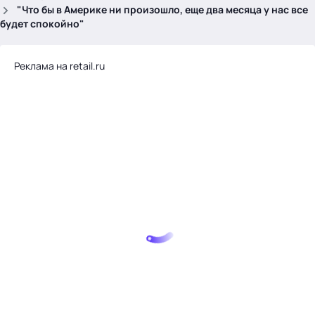
.
"Что бы в Америке ни произошло, еще два месяца у нас все
будет спокойно"
Реклама на retail.ru
Тема месяца: Автоматизация на 1С
Войти
картина дня
темы
новости
материалы
видео
события