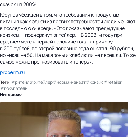
скачок на 200%.
Юсупов убежден в том, что требования к продуктам
питания как к одной из первых потребностей люди меняют
в последнюю очередь. «Это показывают предыдущие
кризисы, – подчеркнул ритейлер. – В 2008-м году при
среднем чеке в первой половине года, к примеру,
в 200 рублей, во второй половине года он стал 190 рублей,
но никак не 50. На макароны и хлеб люди не перешли. То же
самое можно прогнозировать и теперь».
properm.ru
Теги:
#ритейл
#ритейлер
#норман-виват
#кризис
#retailer
#покупатели
Интервью