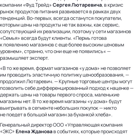
компании «Фуд Трейд»
Сергея Лютаревича
, в кризис
рынок продуктов питания развивается в рамках двух
тенденций. Во-первых, всегда останутся покупатели,
которым цены на продукты не так важны, как сервис,
сопутствующий их реализации, поэтому у сети магазинов
«Семья» всегда будут клиенты. «Пермь готова
к появлению магазинов с еще более высоким ценовым
уровнем», странно, что они еще не появились« —
размышляет эксперт.
«В то же время, формат магазинов «у дома» не позволяет
им проводить эластичную политику ценообразования, —
продолжил Лютаревич. — Крупные торговые центры могут
позволить себе дифференцированный подход к наценке —
держать цены на товары первого спроса, маленькие
магазины нет. В то же время магазины «у дома» будут
выигрывать в сегменте небольших покупок — никто
не поедет в большой магазин за буханкой хлеба».
Генеральный директор ООО «Управляющая компания
«ЭКС»
Елена Жданова
в событиях, которые происходят