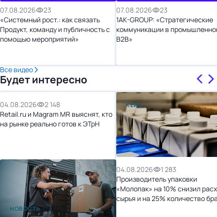
07.08.2026
23
07.08.2026
23
«Системный рост.: как связать
1AK-GROUP: «Стратегические
Продукт, команду и публичность с
коммуникации в промышленно
помощью мероприятий»
B2B»
Все видео
Будет интересно
04.08.2026
2 148
КЕЙС
Retail.ru и Magram MR выяснят, кто
на рынке реально готов к ЭТрН
04.08.2026
1 283
Производитель упаковки
«Молопак» на 10% снизил рас
сырья и на 25% количество бр
после перехода на «1С:УНФ»
НОВОСТЬ