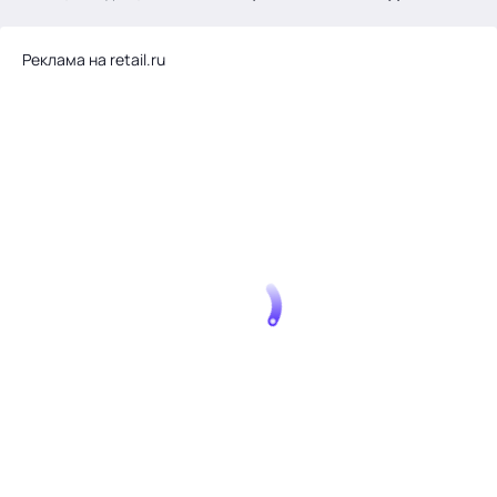
.
Реклама на retail.ru
Тема месяца: Автоматизация на 1С
Войти
картина дня
темы
новости
материалы
видео
события