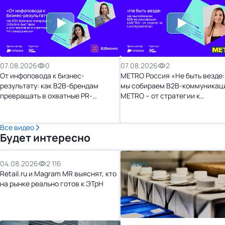
07.08.2026
0
07.08.2026
2
От инфоповода к бизнес-
METRO Россия «Не быть везде:
результату: как B2B-брендам
мы собираем B2B-коммуникац
превращать в охватные PR-
METRO – от стратегии к
спецпроекты»
инструментам»
Все видео
Будет интересно
04.08.2026
2 116
КЕЙС
Retail.ru и Magram MR выяснят, кто
на рынке реально готов к ЭТрН