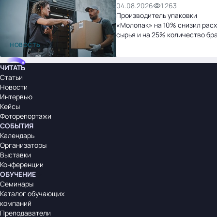
04.08.2026
1 263
Производитель упаковки
«Молопак» на 10% снизил рас
сырья и на 25% количество бр
после перехода на «1С:УНФ»
НОВОСТЬ
ЧИТАТЬ
Статьи
Новости
Интервью
Кейсы
Фоторепортажи
СОБЫТИЯ
Календарь
Организаторы
Выставки
Конференции
ОБУЧЕНИЕ
Семинары
Каталог обучающих
компаний
Преподаватели