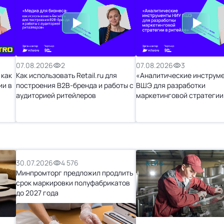
07.08.2026
2
07.08.2026
3
 как
Как использовать Retail.ru для
«Аналитические инструм
ии в
построения B2B-бренда и работы с
ВШЭ для разработки
аудиторией ритейлеров
маркетинговой стратегии
ритейле»
30.07.2026
4 576
КЕЙС
Минпромторг предложил продлить
срок маркировки полуфабрикатов
до 2027 года