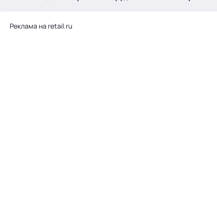
.
Реклама на retail.ru
Тема месяца: Автоматизация на 1С
Войти
картина дня
темы
новости
материалы
видео
события