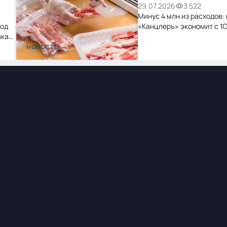
29.07.2026
3 522
Минус 4 млн из расходов: 
ход
«Канцлеръ» экономит с 1
ака
НОВОСТЬ