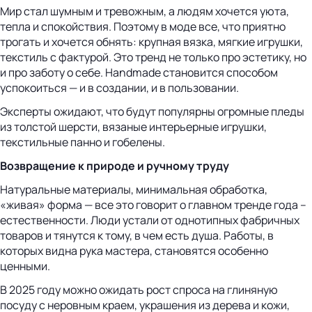
Мир стал шумным и тревожным, а людям хочется уюта,
тепла и спокойствия. Поэтому в моде все, что приятно
трогать и хочется обнять: крупная вязка, мягкие игрушки,
текстиль с фактурой. Это тренд не только про эстетику, но
и про заботу о себе. Handmade становится способом
успокоиться — и в создании, и в пользовании.
Эксперты ожидают, что будут популярны огромные пледы
из толстой шерсти, вязаные интерьерные игрушки,
текстильные панно и гобелены.
Возвращение к природе и ручному труду
Натуральные материалы, минимальная обработка,
«живая» форма — все это говорит о главном тренде года –
естественности. Люди устали от однотипных фабричных
товаров и тянутся к тому, в чем есть душа. Работы, в
которых видна рука мастера, становятся особенно
ценными.
В 2025 году можно ожидать рост спроса на глиняную
посуду с неровным краем, украшения из дерева и кожи,