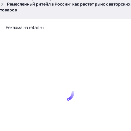
.
Ремесленный ритейл в России: как растет рынок авторских
товаров
Реклама на retail.ru
Тема месяца: Автоматизация на 1С
Войти
картина дня
темы
новости
материалы
видео
события