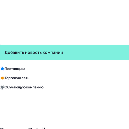
Добавить новость компании
Зарегистрируйте в бизнес-центре:
Поставщика
Торговую сеть
Обучающую компанию
Уже с нами:
4818
поставщиков
168
обучающих компаний
1017
торговых сетей
476
организаторов
24
холдинги