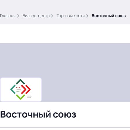
.
Главная
Бизнес-центр
Торговые сети
Восточный союз
Тема месяца: Автоматизация на 1С
Войти
картина дня
темы
новости
Восточный союз
материалы
видео
события