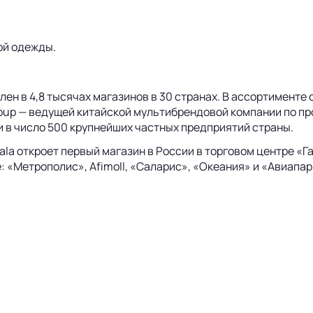
ой одежды.
лен в 4,8 тысячах магазинов в 30 странах. В ассортименте 
oup — ведущей китайской мультибрендовой компании по пр
 в число 500 крупнейших частных предприятий страны.
la откроет первый магазин в России в торговом центре «Га
: «Метрополис», Afimoll, «Саларис», «Океания» и «Авиапар