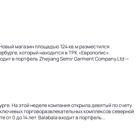
 Новый магазин площадью 124 кв.м разместился
ербурге, который находится в ТРК «Европолис».
входит в портфель Zhejiang Semir Garment Company Ltd —
рге. На этой неделе компания открыла девятый по счету
з ключевых торговоразвлекательных комплексов северной
т 0 до 14 лет. Balabala входит в портфель...