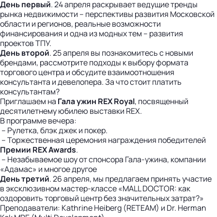
День первый
. 24 апреля раскрывает ведущие тренды
рынка недвижимости – перспективы развития Московской
области и регионов, реальные возможности
финансирования и одна из модных тем – развития
проектов ТПУ.
День второй
. 25 апреля вы познакомитесь с новыми
брендами, рассмотрите подходы к выбору формата
торгового центра и обсудите взаимоотношения
консультанта и девелопера. За что стоит платить
консультантам?
Приглашаем на
Гала ужин REX Royal
, посвященный
десятилетнему юбилею выставки REX.
В программе вечера:
– Рулетка, блэк джек и покер.
– Торжественная церемония награждения победителей
Премии REX Awards
.
– Незабываемое шоу от спонсора Гала-ужина, компании
«Адамас» и многое другое
День третий
. 26 апреля, мы предлагаем принять участие
в эксклюзивном мастер-классе «MALL DOCTOR: как
оздоровить торговый центр без значительных затрат?»
Преподаватели: Kathrine Heiberg (RETEAM) и Dr. Herman