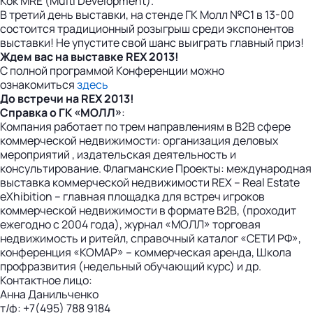
Kok MRE (Multi Development).
В третий день выставки, на стенде ГК Молл №C1 в 13-00
состоится традиционный розыгрыш среди экспонентов
выставки! Не упустите свой шанс выиграть главный приз!
Ждем вас на выставке REX 2013!
С полной программой Конференции можно
ознакомиться
здесь
До встречи на REX 2013!
Справка о ГК «МОЛЛ»
:
Компания работает по трем направлениям в B2B сфере
коммерческой недвижимости: организация деловых
мероприятий , издательская деятельность и
консультирование. Флагманские Проекты: международная
выставка коммерческой недвижимости REX – Real Estate
eXhibition – главная площадка для встреч игроков
коммерческой недвижимости в формате В2В, (проходит
ежегодно с 2004 года), журнал «МОЛЛ» торговая
недвижимость и ритейл, справочный каталог «СЕТИ РФ»,
конференция «КОМАР» – коммерческая аренда, Школа
профразвития (недельный обучающий курс) и др.
Контактное лицо:
Анна Данильченко
т/ф: +7(495) 788 9184