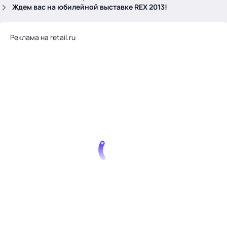
.
Ждем вас на юбилейной выставке REX 2013!
Реклама на retail.ru
Тема месяца: Автоматизация на 1С
Войти
картина дня
темы
новости
материалы
видео
события