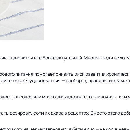
нии становится все более актуальной. Многие люди не хот
вого питания помогает снизить риск развития хронически
ли лишать себя удовольствия — наоборот, правильные заме
вое, рапсовое или масло авокадо вместо сливочного или 
ть дозировку соли и сахара в рецептах. Вместо этого доб
елую муку на цельнозерновую, а белый рис — на коричневы