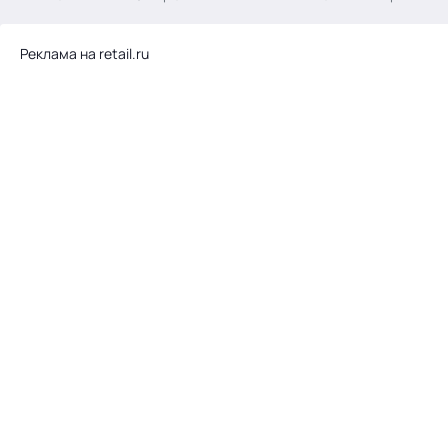
.
Реклама на retail.ru
Тема месяца: Автоматизация на 1С
Войти
картина дня
темы
новости
материалы
видео
события