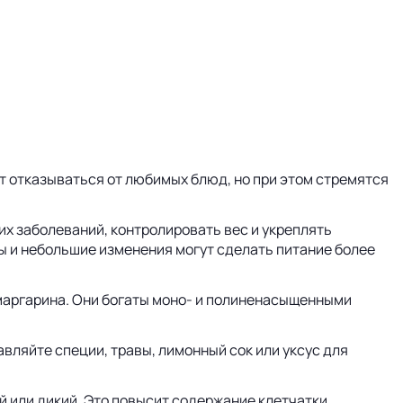
ят отказываться от любимых блюд, но при этом стремятся
х заболеваний, контролировать вес и укреплять
ны и небольшие изменения могут сделать питание более
маргарина. Они богаты моно- и полиненасыщенными
авляйте специи, травы, лимонный сок или уксус для
й или дикий. Это повысит содержание клетчатки