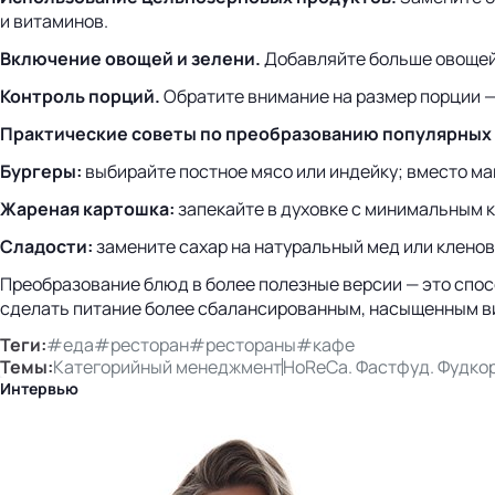
и витаминов.
Включение овощей и зелени.
Добавляйте больше овощей 
Контроль порций.
Обратите внимание на размер порции —
Практические советы по преобразованию популярных
Бургеры:
выбирайте постное мясо или индейку; вместо ма
Жареная картошка:
запекайте в духовке с минимальным к
Сладости:
замените сахар на натуральный мед или кленов
Преобразование блюд в более полезные версии — это спос
сделать питание более сбалансированным, насыщенным ви
Теги:
#еда
#ресторан
#рестораны
#кафе
Темы:
Категорийный менеджмент
HoReCa. Фастфуд. Фудко
Интервью