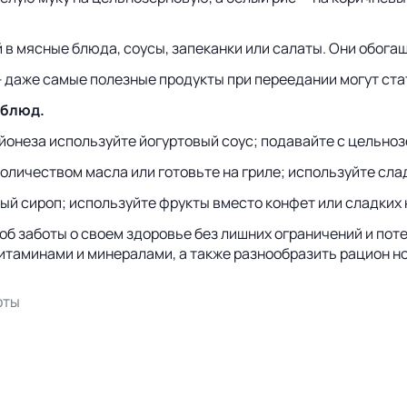
в мясные блюда, соусы, запеканки или салаты. Они обога
 даже самые полезные продукты при переедании могут ста
 блюд.
йонеза используйте йогуртовый соус; подавайте с цельноз
оличеством масла или готовьте на гриле; используйте сл
ый сироп; используйте фрукты вместо конфет или сладких 
об заботы о своем здоровье без лишних ограничений и пот
таминами и минералами, а также разнообразить рацион н
рты