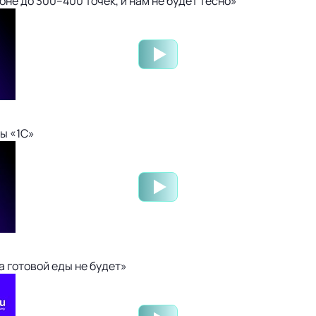
не до 300–400 точек, и нам не будет тесно»
ы «1С»
 готовой еды не будет»