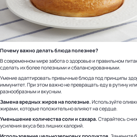
Почему важно делать блюда полезнее?
В современном мире забота о здоровье и правильном пита
сделать их более полезными и сбалансированными.
Умение адаптировать привычные блюда под принципы здоро
иммунитет. При этом важно не превращать еду в рутину и
разнообразным и вкусным.
Замена вредных жиров на полезные.
Используйте оливко
жирами, которые положительно влияют на сердце.
Уменьшение количества соли и сахара.
Старайтесь снижа
усиления вкуса без лишних калорий.
Использование цельнозерновых продуктов.
Замените б