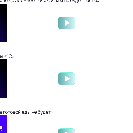
не до 300–400 точек, и нам не будет тесно»
ы «1С»
 готовой еды не будет»