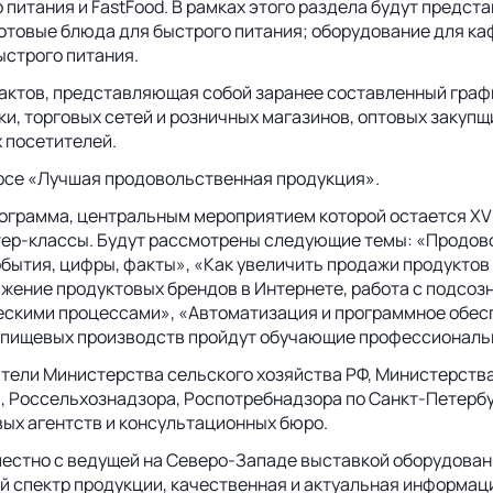
питания и FastFood. В рамках этого раздела будут предст
 готовые блюда для быстрого питания; оборудование для ка
ыстрого питания.
актов, представляющая собой заранее составленный графи
и, торговых сетей и розничных магазинов, оптовых закупщ
 посетителей.
рсе «Лучшая продовольственная продукция».
рограмма, центральным мероприятием которой остается X
тер-классы. Будут рассмотрены следующие темы: «Продов
бытия, цифры, факты», «Как увеличить продажи продуктов
ение продуктовых брендов в Интернете, работа с подсозн
ескими процессами», «Автоматизация и программное обе
в пищевых производств пройдут обучающие профессиональ
тели Министерства сельского хозяйства РФ, Министерства
, Россельхознадзора, Роспотребнадзора по Санкт-Петербу
х агентств и консультационных бюро.
стно с ведущей на Северо-Западе выставкой оборудования
пектр продукции, качественная и актуальная информаци