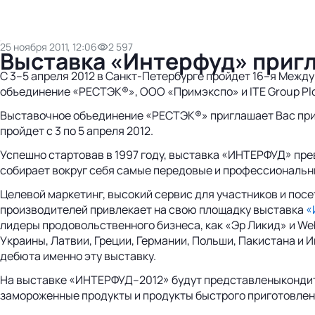
25 ноября 2011, 12:06
2 597
Выставка «Интерфуд» пригл
С 3–5 апреля 2012 в Санкт-Петербурге пройдет 16–я Меж
объединение «РЕСТЭК®», ООО «Примэкспо» и ITE Group Plc
Выставочное объединение «РЕСТЭК®» приглашает Вас прин
пройдет с 3 по 5 апреля 2012.
Успешно стартовав в 1997 году, выставка «ИНТЕРФУД» пр
собирает вокруг себя самые передовые и профессиональн
Целевой маркетинг, высокий сервис для участников и посе
производителей привлекает на свою площадку выставка
«
лидеры продовольственного бизнеса, как «Эр Ликид» и Web
Украины, Латвии, Греции, Германии, Польши, Пакистана и 
дебюта именно эту выставку.
На выставке «ИНТЕРФУД–2012» будут представленыкондите
замороженные продукты и продукты быстрого приготовлени