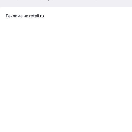
.
Реклама на retail.ru
Тема месяца: Автоматизация на 1С
Войти
картина дня
темы
новости
материалы
видео
события