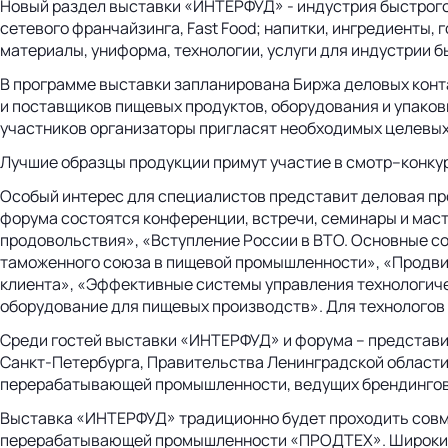
Новый раздел выставки «ИНТЕРФУД» - индустрия быстрого 
сетевого франчайзинга, Fast Food; напитки, ингредиенты,
материалы, униформа, технологии, услуги для индустрии б
В программе выставки запланирована Биржа деловых конт
и поставщиков пищевых продуктов, оборудования и упаковк
участников организаторы пригласят необходимых целевых
Лучшие образцы продукции примут участие в смотр–конку
Особый интерес для специалистов представит деловая п
форума состоятся конференции, встречи, семинары и мас
продовольствия», «Вступление России в ВТО. Основные со
таможенного союза в пищевой промышленности», «Продвиж
клиента», «Эффективные системы управления технологич
оборудование для пищевых производств». Для технолого
Среди гостей выставки «ИНТЕРФУД» и форума – представи
Санкт-Петербурга, Правительства Ленинградской области
перерабатывающей промышленности, ведущих брендинговы
Выставка «ИНТЕРФУД» традиционно будет проходить совме
перерабатывающей промышленности «ПРОДТЕХ». Широкий с