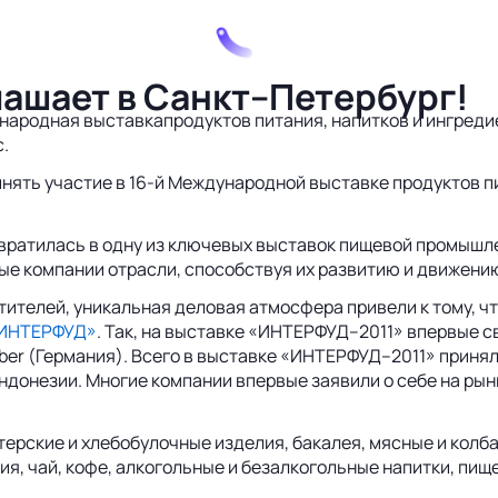
ашает в Санкт–Петербург!
дународная выставкапродуктов питания, напитков и ингре
.
ять участие в 16-й Международной выставке продуктов пи
евратилась в одну из ключевых выставок пищевой промышл
ые компании отрасли, способствуя их развитию и движени
тителей, уникальная деловая атмосфера привели к тому, ч
ИНТЕРФУД»
. Так, на выставке «ИНТЕРФУД–2011» впервые 
er (Германия). Всего в выставке «ИНТЕРФУД–2011» приняли 
Индонезии. Многие компании впервые заявили о себе на ры
рские и хлебобулочные изделия, бакалея, мясные и колба
я, чай, кофе, алкогольные и безалкогольные напитки, пищ