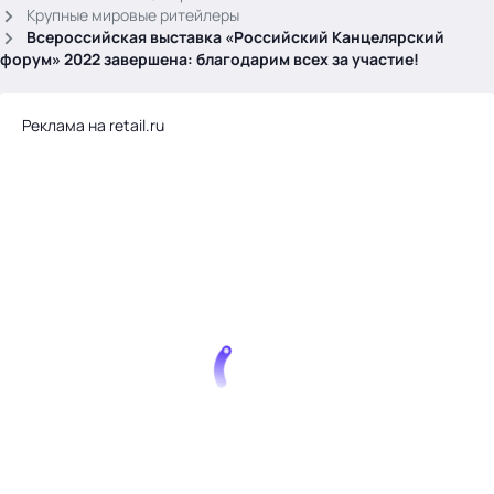
.
Крупные мировые ритейлеры
Всероссийская выставка «Российский Канцелярский
форум» 2022 завершена: благодарим всех за участие!
Реклама на retail.ru
Тема месяца: Автоматизация на 1С
Войти
картина дня
темы
новости
материалы
видео
события