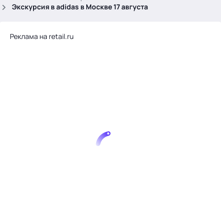
.
Экскурсия в adidas в Москве 17 августа
Реклама на retail.ru
Тема месяца: Автоматизация на 1С
Войти
картина дня
темы
новости
материалы
видео
события