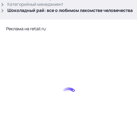
.
Категорийный менеджмент
Шоколадный рай: все о любимом лакомстве человечества
Реклама на retail.ru
Тема месяца: Автоматизация на 1С
Войти
картина дня
темы
новости
материалы
видео
события