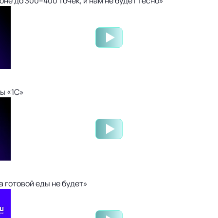
не до 300–400 точек, и нам не будет тесно»
ы «1С»
 готовой еды не будет»