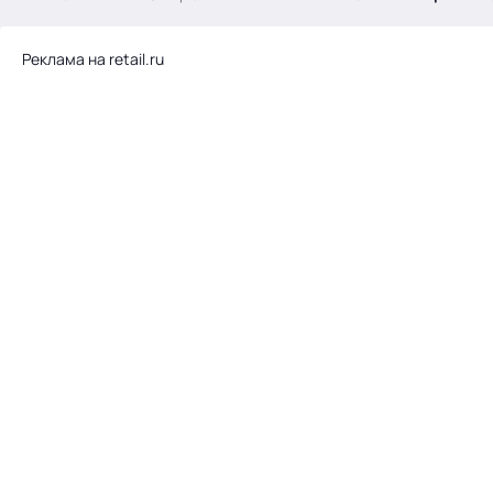
.
Реклама на retail.ru
Тема месяца: Автоматизация на 1С
Войти
картина дня
темы
новости
материалы
видео
события