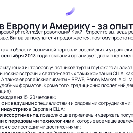
в Европу и Америку - за оп
ровой ритейл ждет революция. Как? – cпросите вы, ведь р
ьше. Битва за покупателя продолжается, поэтому просто н
ам в области розничной торговли российских и украински
9 сентября 2013 года
компания организует два менеджмен
 изучения интересов участников тура и глубокого анализ
ческие встречи и святая-святых таких компаний США, как: W
rget. А также европейские гиганты – REWE, Penny Market, Aldi,
 удобных форматов. Кроме того, традиционно последний де
нция).
каждая из 15-20 человек:
 с их ведущими специалистами и рядовыми сотрудниками;
л индустрию
в Европе и США;
я ассортимента
, позволяющие привлечь и удержать поку
ии с передовыми технологиями
, которые все чаще вовле
тся с ее последними достижениями;
ничных сетей
на европейских и американских примерах, а 