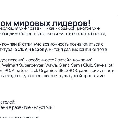
ытом мировых лидеров!
еволюция уже позади. Никаких ошибок, многое уже
еобходимо более тщательно изучать его потребности,
х компаний отличную возможность познакомиться с
т-тура:
в США и Европу
. Ритейл разных континентов в
а достижений и особенностей ритейл-компаний.
almart Supercenter, Wawa, Giant, Sam’s Club, Save a lot,
 МЕТРО, Alnatura, Lidl, Organics, SELGROS, радо примут вас и
нь каждого тура посвящается культурной программе,
пателей;
чены в развитие индустрии;
также многое другое.