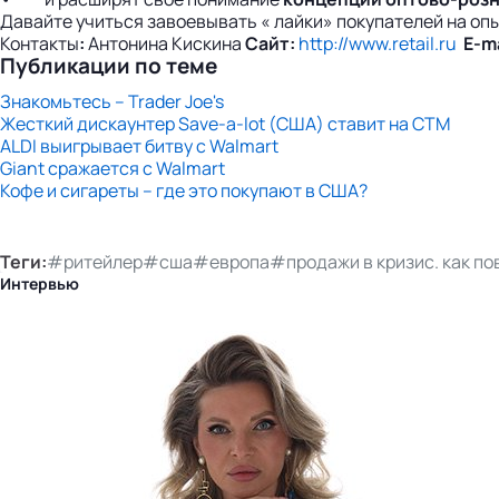
Давайте учиться завоевывать «
лайки» покупателей на оп
Контакты
:
Антонина Кискина
Сайт:
http://www.retail.ru
E-ma
Публикации по теме
Знакомьтесь – Trader Joe's
Жесткий дискаунтер Save-a-lot (США) ставит на СТМ
ALDI выигрывает битву с Walmart
Giant сражается с Walmart
Кофе и сигареты – где это покупают в США?
Теги:
#ритейлер
#сша
#европа
#продажи в кризис. как п
Интервью