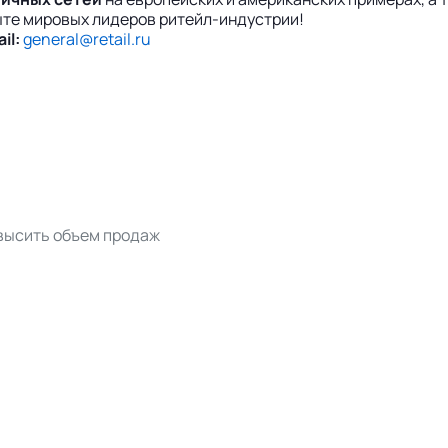
ыте мировых лидеров ритейл-индустрии!
il:
general@retail.ru
овысить объем продаж