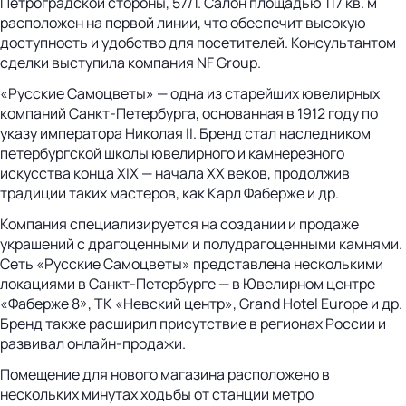
Петроградской стороны, 57/1. Салон площадью 117 кв. м
расположен на первой линии, что обеспечит высокую
доступность и удобство для посетителей. Консультантом
сделки выступила компания NF Group.
«Русские Самоцветы» — одна из старейших ювелирных
компаний Санкт-Петербурга, основанная в 1912 году по
указу императора Николая II. Бренд стал наследником
петербургской школы ювелирного и камнерезного
искусства конца XIX — начала XX веков, продолжив
традиции таких мастеров, как Карл Фаберже и др.
Компания специализируется на создании и продаже
украшений с драгоценными и полудрагоценными камнями.
Сеть «Русские Самоцветы» представлена несколькими
локациями в Санкт-Петербурге — в Ювелирном центре
«Фаберже 8», ТК «Невский центр», Grand Hotel Europe и др.
Бренд также расширил присутствие в регионах России и
развивал онлайн-продажи.
Помещение для нового магазина расположено в
нескольких минутах ходьбы от станции метро