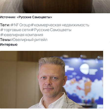
Источник: «Русские Самоцветы»
Теги:
#NF Group
#коммерческая недвижимость
#торговые сети
#Русские Самоцветы
#ювелирная компания
Темы:
Ювелирный ритейл
Интервью