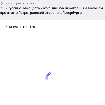
.
Ювелирный ритейл
«Русские Самоцветы» открыли новый магазин на Большом
проспекте Петроградской стороны в Петербурге
Реклама на retail.ru
Тема месяца: Автоматизация на 1С
Войти
картина дня
темы
новости
материалы
видео
события