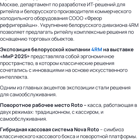
Москве, департамент по разработке ИТ-решений для
ритейла и белорусского производителя коммерческого
холодильного оборудования СООО «Фреор
рефригерайшн». Укрупнение белорусского дивизиона 4RM
позволяет предлагать ритейлу комплексные решения по
оснащению торговых объектов.
Экспозиция белорусской компании
4RM
на выставке
«МиР 2025»
представляла собой эргономичное
пространство, в котором классические решения
сочетались с инновациями на основе искусственного
интеллекта.
Одним из главных акцентов экспозиции стали решения
для самообслуживания.
Поворотное рабочее место Roto –
касса, работающая в
двух режимах: традиционном, с кассиром, и
самообслуживания.
Г
ибридная кассовая система Nova Roto
– симбиоз
классического кассового бокса и поворотной платформы.