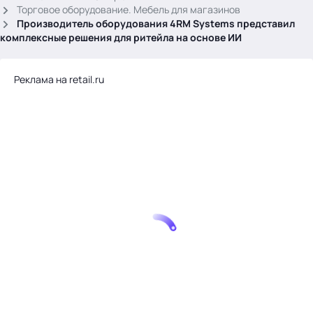
.
Торговое оборудование. Мебель для магазинов
Производитель оборудования 4RM Systems представил
комплексные решения для ритейла на основе ИИ
Реклама на retail.ru
Тема месяца: Автоматизация на 1С
Войти
картина дня
темы
новости
материалы
видео
события