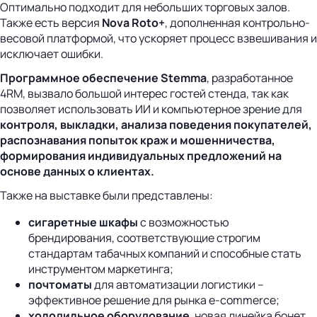
Оптимально подходит для небольших торговых залов.
Также есть версия
Nova Roto+
,
дополненная контрольно-
весовой платформой, что ускоряет процесс взвешивания и
исключает ошибки.
Программное обеспечение
S
temma
, разработанное
4RM, вызвало большой интерес гостей стенда, так как
позволяет использовать ИИ и компьютерное зрение для
к
онтроля, выкладки, анализа поведения покупателей,
распознавания попыток краж и мошенничества,
формирования индивидуальных предложений на
основе данных о клиентах.
Также на выставке были представлены:
сигаретные шкафы
с возможностью
брендирования, соответствующие строгим
стандартам табачных компаний и способные стать
инструментом маркетинга;
почтоматы
для автоматизации логистики –
эффективное решение для рынка e-commerce;
холодильное оборудование
, новая линейка бонет