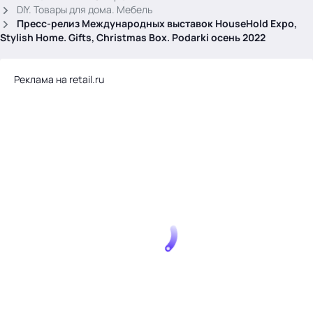
.
DIY. Товары для дома. Мебель
Пресс-релиз Международных выставок HouseHold Expo,
Stylish Home. Gifts, Christmas Box. Podarki осень 2022
Реклама на retail.ru
Тема месяца: Автоматизация на 1С
Войти
картина дня
темы
новости
материалы
видео
события