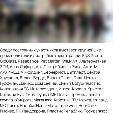
Среди постоянных участников выставок крупнейшие
производители и дистрибьюторы отрасли: ENS Group,
GidGlass, Pasabahce, PetitJardin, WILMAX, Альтернатива
ЗПИ, Анна Лафарг, Арк Дистрибьюшн Раша, Арти-М,
АРХИМЕД, АТ-холдинг, Бернер Ист, Бытпласт, Вектра
Хаусхолд, Велес, Верде, ВиолетПласт, Гала-Центр,
Гуффман, Даникс, Дом свечей, Дунья Догуш пластик,
Корпорация ЕС, Интерхолдинг, Интес, Коралл, Кристал
Богемия Рус, Линк Групп, ЛМР Пласт, Промышленная
группа «Линрог», Магамакс, Мартика, ТМ Мечта, Миланд,
МС Пилот, Надоба, Нева-Металл Посуда, Нон-Стик,
Пионер, ПК Ландскрона, Пластик Репаблик, Посудаплюс,