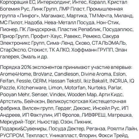
Корпорация ЕС, Интерхолдинг, Интес, Коралл, Кристал
Богемия Рус, Линк Групп, ЛМР Пласт, Промышленная
группа «Линрог», Магамакс, Мартика, ТМ Мечта, Миланд,
МС Пилот, Надоба, Нева-Металл Посуда, Нон-Стик,
Пионер, ПК Ландскрона, Пластик Репаблик, Посудаплюс,
Приор Групп, Профит-Хаус, Равекс, Ремеко, Сакура
Электроникс Групп, Сима-Ленд, Сково, СТАЛЬЭМАЛЬ,
СтарЭкспо, Стокист, ТК АЛКО, Хоффманн ГРУПП, Элан
галерея, Эмаль и др.
Порядка 20% экспонентов принимают участие впервые:
Arome4Home, BroVanz, Candleson, Divine Aroma, Eslon,
Feifan, Fessle, GERM, Hassan Tekstil, Ikiz Bakalit, INCRUA, IQ
Pazzle, Kitchenware, Limon, Motorfan, Nurteks, Parlar,
Pooyan Mehr, Senser, Vindex, Wooden Map, Арти Кидс,
Артстиль, Бейчжэн, Великоустюгская Кистещеточная
фабрика, Вилсен групп, Гердег, Декоис, Инсейл Рус, ИП
Андреев, ИП Фактулин, ИП Фролов, ЛИВФРЕШ, Матрешка,
Меркурий-Торг, Ньюстар, Озон, Пикник,
Подарки&Сувениры, Посуда Дектер, Реганза, Роялти Лайн,
РУСПРОМ, Техпласт, Уникапласт, Флорин, Фокси Трейд,