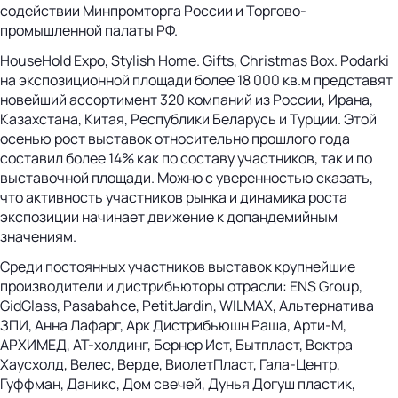
содействии Минпромторга России и Торгово-
промышленной палаты РФ.
HouseHold Expo, Stylish Home. Gifts, Christmas Box. Podarki
на экспозиционной площади более 18 000 кв.м представят
новейший ассортимент 320 компаний из России, Ирана,
Казахстана, Китая, Республики Беларусь и Турции. Этой
осенью рост выставок относительно прошлого года
составил более 14% как по составу участников, так и по
выставочной площади. Можно с уверенностью сказать,
что активность участников рынка и динамика роста
экспозиции начинает движение к допандемийным
значениям.
Среди постоянных участников выставок крупнейшие
производители и дистрибьюторы отрасли: ENS Group,
GidGlass, Pasabahce, PetitJardin, WILMAX, Альтернатива
ЗПИ, Анна Лафарг, Арк Дистрибьюшн Раша, Арти-М,
АРХИМЕД, АТ-холдинг, Бернер Ист, Бытпласт, Вектра
Хаусхолд, Велес, Верде, ВиолетПласт, Гала-Центр,
Гуффман, Даникс, Дом свечей, Дунья Догуш пластик,