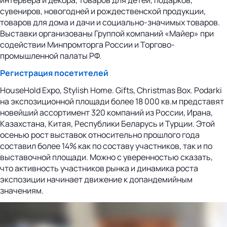
интерьера и декора, товаров для детей, подарков,
сувениров, новогодней и рождественской продукции,
товаров для дома и дачи и социально-значимых товаров.
Выставки организованы Группой компаний «Майер» при
содействии Минпромторга России и Торгово-
промышленной палаты РФ.
Регистрация посетителей
HouseHold Expo, Stylish Home. Gifts, Christmas Box. Podarki
на экспозиционной площади более 18 000 кв.м представят
новейший ассортимент 320 компаний из России, Ирана,
Казахстана, Китая, Республики Беларусь и Турции. Этой
осенью рост выставок относительно прошлого года
составил более 14% как по составу участников, так и по
выставочной площади. Можно с уверенностью сказать,
что активность участников рынка и динамика роста
экспозиции начинает движение к допандемийным
значениям.