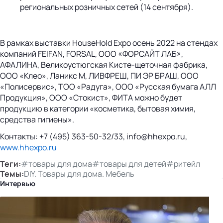
региональных розничных сетей (14 сентября).
В рамках выставки HouseHold Expo осень 2022 на стендах
компаний FEIFAN, FORSAL, ООО «ФОРСАЙТ ЛАБ»,
АФАЛИНА, Великоустюгская Кисте-щеточная фабрика,
ООО «Клео», Ланикс М, ЛИВФРЕШ, ПИ ЭР БРАШ, ООО
«Полисервис», ТОО «Радуга», ООО «Русская бумага АЛЛ
Продукция», ООО «Стокист», ФИТА можно будет
продукцию в категории «косметика, бытовая химия,
средства гигиены».
Контакты: +7 (495) 363-50-32/33, info@hhexpo.ru,
www.hhexpo.ru
Теги:
#товары для дома
#товары для детей
#ритейл
Темы:
DIY. Товары для дома. Мебель
Интервью