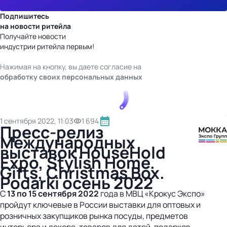
Подпишитесь
на новости ритейла
Получайте новости
индустрии ритейла первым!
Нажимая на кнопку, вы даете согласие на
обработку своих персональных данных
1 сентября 2022, 11:03
1 694
Пресс-релиз
Международных
выставок HouseHold
Expo, Stylish Home.
Gifts, Christmas Box.
Podarki осень 2022
С
13 по 15 сентября 2022
года в МВЦ «Крокус Экспо»
пройдут ключевые в России выставки для оптовых и
розничных закупщиков рынка посуды, предметов