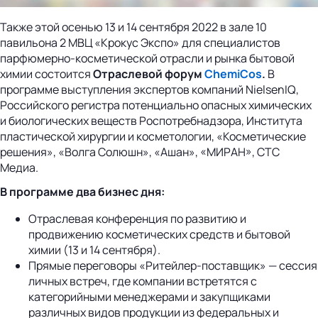
Также этой осенью 13 и 14 сентября 2022 в зале 10
павильона 2 МВЦ «Крокус Экспо» для специалистов
парфюмерно-косметической отрасли и рынка бытовой
химии состоится
Отраслевой форум
ChemiCos
.
В
программе выступления экспертов компаний NielsenIQ,
Российского регистра потенциально опасных химических
и биологических веществ Роспотребнадзора, Института
пластической хирургии и косметологии, «Косметические
решения», «Волга Солюшн», «Ашан», «МИРАН», СТС
Медиа.
В программе два бизнес дня:
Отраслевая конференция по развитию и
продвижению косметических средств и бытовой
химии (13 и 14 сентября).
Прямые переговоры «Ритейлер-поставщик» — сессия
личных встреч, где компании встретятся с
категорийными менеджерами и закупщиками
различных видов продукции из федеральных и