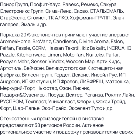
Приор Групп, Профит-Хаус, Равекс, Ремеко, Сакура
Электроникс Групп, Сима-Ленд, Сково, СТАЛЬЭМАЛЬ,
СтарЭкспо, Стокист, ТК АЛКО, Хоффманн ГРУПП, Элан
галерея, Эмаль и др.
Порядка 20% экспонентов принимают участие впервые:
Arome4Home, BroVanz, Candleson, Divine Aroma, Eslon,
Feifan, Fessle, GERM, Hassan Tekstil, Ikiz Bakalit, INCRUA, IQ
Pazzle, Kitchenware, Limon, Motorfan, Nurteks, Parlar,
Pooyan Mehr, Senser, Vindex, Wooden Map, Арти Кидс,
Артстиль, Бейчжэн, Великоустюгская Кистещеточная
фабрика, Вилсен групп, Гердег, Декоис, Инсейл Рус, ИП
Андреев, ИП Фактулин, ИП Фролов, ЛИВФРЕШ, Матрешка,
Меркурий-Торг, Ньюстар, Озон, Пикник,
Подарки&Сувениры, Посуда Дектер, Реганза, Роялти Лайн,
РУСПРОМ, Техпласт, Уникапласт, Флорин, Фокси Трейд,
Форт, Шар-Папье, Эко-Прайс, Экселент Тулс и др.
Отечественных производителей на выставке
представляют 38 регионов России. Активное
региональное участие и поддержу производителям своих