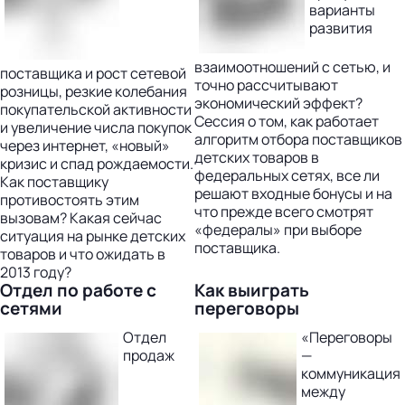
варианты
развития
взаимоотношений с сетью, и
поставщика и рост сетевой
точно рассчитывают
розницы, резкие колебания
экономический эффект?
покупательской активности
Сессия о том, как работает
и увеличение числа покупок
алгоритм отбора поставщиков
через интернет, «новый»
детских товаров в
кризис и спад рождаемости.
федеральных сетях, все ли
Как поставщику
решают входные бонусы и на
противостоять этим
что прежде всего смотрят
вызовам? Какая сейчас
«федералы» при выборе
ситуация на рынке детских
поставщика.
товаров и что ожидать в
2013 году?
Отдел по работе с
Как выиграть
сетями
переговоры
Отдел
«Переговоры
продаж
—
коммуникация
между