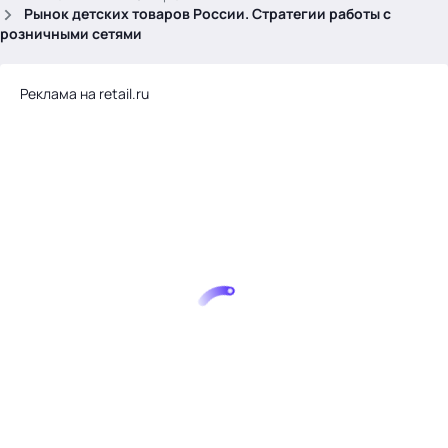
.
Рынок детских товаров России. Стратегии работы с
розничными сетями
Реклама на retail.ru
Тема месяца: Автоматизация на 1С
Войти
картина дня
темы
новости
материалы
видео
события