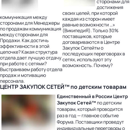
сторонами для
достижения
своих целей, при которой
коммуникация между
каждая из сторон имеет
сторонами для Менеджеры
равные возможности …»
по продажам коммуникация
(ВикипедиЯ). Только 30%
между сторонами для
поставщиков, которые
Продажи. Как достичь
договариваются в Центре
эффективности в этой
Закупок Сетейтм о
цепочке? Какая структура
последующих переговорах в
отдела дает лучшую отдачу
сетях, используют эту
при работе с сетями?
возможность. Почему?
Выстраиваем работу отдела
продаж и мотивацию
персонала.
ЦЕНТР ЗАКУПОК СЕТЕЙ™ по детским товарам
Единственный в России Центр
Закупок Сетей™
по детским
товарам, который проводится
раз в год — главное событие
Форума. Поставщики проведут
индивидуальные переговоры о