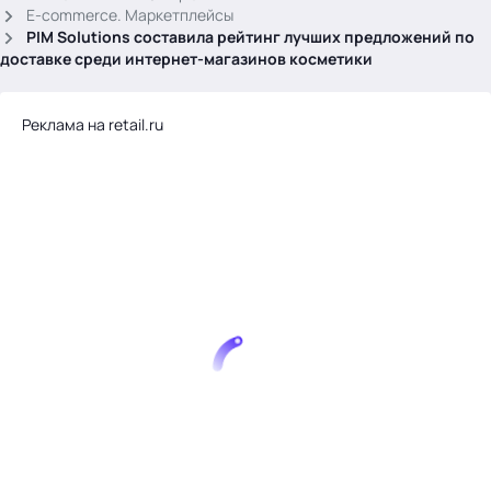
.
E-commerce. Маркетплейсы
PIM Solutions составила рейтинг лучших предложений по
доставке среди интернет-магазинов косметики
Реклама на retail.ru
Тема месяца: Автоматизация на 1С
Войти
картина дня
темы
новости
материалы
видео
события