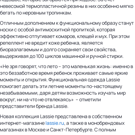
невесомой термопластичной резины в них особенно мягко
бегать по неровным тропинкам.
Отличным дополнением к функциональному образу станут
носки с особой антимоскитной пропиткой, которая
эффективно отпугивает комаров, клещей и мух. При этом
репеллент не вредит коже ребенка, является
биоразлагаемым и долго сохраняет свои свойства,
выдерживая до 100 циклов машинной и ручной стирки.
«Не зря говорят, что лето – это маленькая жизнь: именно в
это беззаботное время ребенок проживает самые яркие
моменты и открытия. Функциональная одежда Lassie
помогает делать эти летние моменты по-настоящему
незабываемыми, даря детям возможность изучать мир
вокруг, ни на что не отвлекаясь» – отметили
представители бренда Lassie.
Новая коллекция Lassie представлена в собственном
интернет-магазине
lassie.ru
, а также в монобрендовых
магазинах в Москве и Санкт-Петербурге. С полным