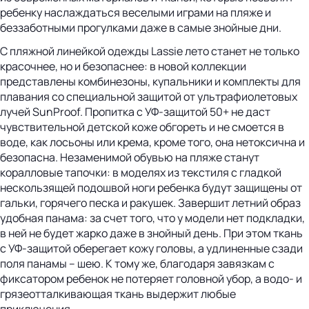
ребенку наслаждаться веселыми играми на пляже и
беззаботными прогулками даже в самые знойные дни.
С пляжной линейкой одежды Lassie лето станет не только
красочнее, но и безопаснее: в новой коллекции
представлены комбинезоны, купальники и комплекты для
плавания со специальной защитой от ультрафиолетовых
лучей SunProof. Пропитка с УФ-защитой 50+ не даст
чувствительной детской коже обгореть и не смоется в
воде, как лосьоны или крема, кроме того, она нетоксична и
безопасна. Незаменимой обувью на пляже станут
коралловые тапочки: в моделях из текстиля с гладкой
нескользящей подошвой ноги ребенка будут защищены от
гальки, горячего песка и ракушек. Завершит летний образ
удобная панама: за счет того, что у модели нет подкладки,
в ней не будет жарко даже в знойный день. При этом ткань
с УФ-защитой оберегает кожу головы, а удлиненные сзади
поля панамы – шею. К тому же, благодаря завязкам с
фиксатором ребенок не потеряет головной убор, а водо- и
грязеотталкивающая ткань выдержит любые
приключения.