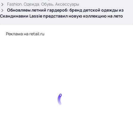
.
Fashion. Одежда. Обувь. Аксессуары
Обновляем летний гардероб: бренд детской одежды из
Скандинавии Lassie представил новую коллекцию на лето
Реклама на retail.ru
Тема месяца: Автоматизация на 1С
Войти
картина дня
темы
новости
материалы
видео
события