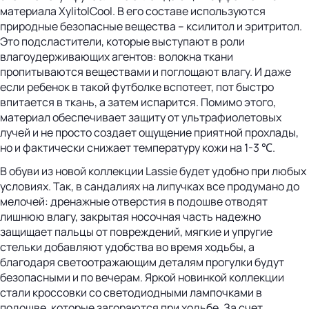
материала XylitolCool. В его составе используются
природные безопасные вещества – ксилитол и эритритол.
Это подсластители, которые выступают в роли
влагоудерживающих агентов: волокна ткани
пропитываются веществами и поглощают влагу. И даже
если ребенок в такой футболке вспотеет, пот быстро
впитается в ткань, а затем испарится. Помимо этого,
материал обеспечивает защиту от ультрафиолетовых
лучей и не просто создает ощущение приятной прохлады,
но и фактически снижает температуру кожи на 1-3 ℃.
В обуви из новой коллекции Lassie будет удобно при любых
условиях. Так, в сандалиях на липучках все продумано до
мелочей: дренажные отверстия в подошве отводят
лишнюю влагу, закрытая носочная часть надежно
защищает пальцы от повреждений, мягкие и упругие
стельки добавляют удобства во время ходьбы, а
благодаря светоотражающим деталям прогулки будут
безопасными и по вечерам. Яркой новинкой коллекции
стали кроссовки со светодиодными лампочками в
подошве, которые загораются при ходьбе. За счет