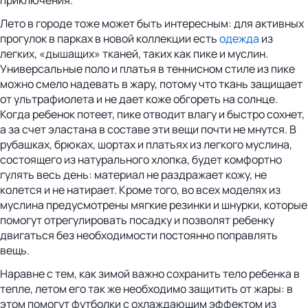
Лето в городе тоже может быть интересным: для активных
прогулок в парках в новой коллекции есть
одежда
из
легких, «дышащих» тканей, таких как пике и муслин.
Универсальные поло и платья в теннисном стиле из пике
можно смело надевать в жару, потому что ткань защищает
от ультрафиолета и не дает коже обгореть на солнце.
Когда ребенок потеет, пике отводит влагу и быстро сохнет,
а за счет эластана в составе эти вещи почти не мнутся. В
рубашках, брюках, шортах и платьях из легкого муслина,
состоящего из натурального хлопка, будет комфортно
гулять весь день: материал не раздражает кожу, не
колется и не натирает. Кроме того, во всех моделях из
муслина предусмотрены мягкие резинки и шнурки, которые
помогут отрегулировать посадку и позволят ребенку
двигаться без необходимости постоянно поправлять
вещь.
Наравне с тем, как зимой важно сохранить тело ребенка в
тепле, летом его так же необходимо защитить от жары: в
этом помогут футболки с охлаждающим эффектом из