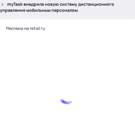
.
myTask внедрила новую систему дистанционного
управления мобильным персоналом
Реклама на retail.ru
Тема месяца: Автоматизация на 1С
Войти
картина дня
темы
новости
материалы
видео
события