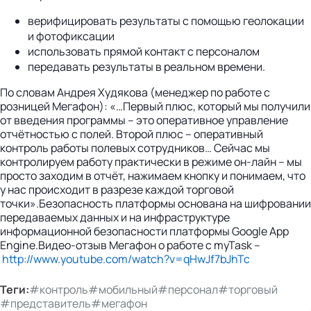
верифицировать результаты с помощью геолокации
и фотофиксации
использовать прямой контакт с персоналом
передавать результаты в реальном времени.
По словам Андрея Худякова (менеджер по работе с
розницей Мегафон): «…Первый плюс, который мы получили
от введения программы – это оперативное управление
отчётностью с полей. Второй плюс – оперативный
контроль работы полевых сотрудников… Сейчас мы
контролируем работу практически в режиме он-лайн – мы
просто заходим в отчёт, нажимаем кнопку и понимаем, что
у нас происходит в разрезе каждой торговой
точки».Безопасность платформы основана на шифровании
передаваемых данных и на инфраструктуре
информационной безопасности платформы Google App
Engine.Видео-отзыв Мегафон о работе с myTask –
http://www.youtube.com/watch?v=qHwJf7bJhTc
Теги:
#контроль
#мобильный
#персонал
#торговый
#представитель
#мегафон