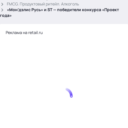
.
FMCG. Продуктовый ритейл. Алкоголь
«Мон’дэлис Русь» и ST — победители конкурса «Проект
года»
Реклама на retail.ru
Тема месяца: Автоматизация на 1С
Войти
картина дня
темы
новости
материалы
видео
события