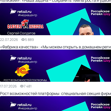
«Близкий»: «Наша задача – сохранить темпы роста и удвои
22.07.2026
5 889
«Фабрика качества»: «Мы можем открыть в домашнем регио
17.07.2026
7 481
Рост возможностей платформы: специальная секция фирм