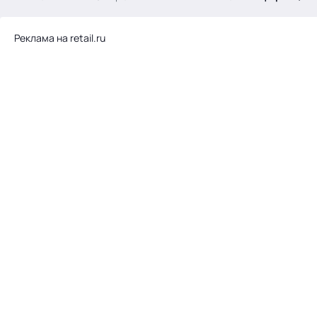
.
Реклама на retail.ru
Тема месяца: Автоматизация на 1С
Войти
картина дня
темы
новости
материалы
видео
события