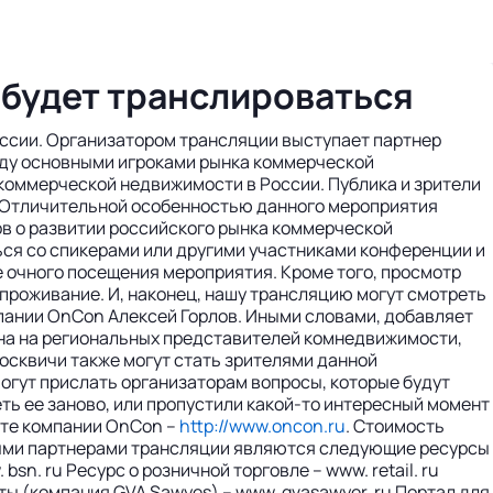
будет транслироваться
оссии. Организатором трансляции выступает партнер
жду основными игроками рынка коммерческой
 коммерческой недвижимости в России. Публика и зрители
. Отличительной особенностью данного мероприятия
ов о развитии российского рынка коммерческой
ться со спикерами или другими участниками конференции и
же очного посещения мероприятия. Кроме того, просмотр
проживание. И, наконец, нашу трансляцию могут смотреть
мпании OnCon Алексей Горлов. Иными словами, добавляет
тана на региональных представителей комнедвижимости,
москвичи также могут стать зрителями данной
могут прислать организаторам вопросы, которые будут
ть ее заново, или пропустили какой-то интересный момент
йте компании OnCon –
http://www.oncon.ru
. Стоимость
нными партнерами трансляции являются следующие ресурсы
n. ru Ресурс о розничной торговле – www. retail. ru
ы (компания GVA Sawyes) – www. gvasawyer. ru Портал для