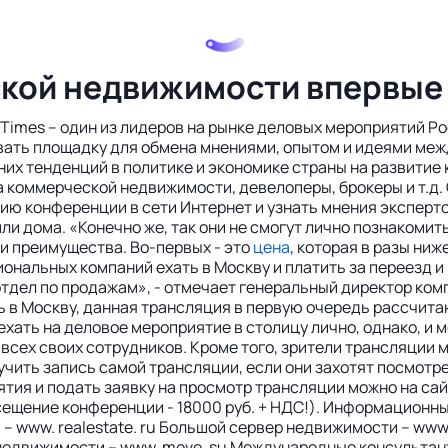
кой недвижимости впервые 
Times – один из лидеров на рынке деловых мероприятий Р
овать площадку для обмена мнениями, опытом и идеями ме
их тенденций в политике и экономике страны на развитие
а коммерческой недвижимости, девелоперы, брокеры и т.д
цию конференции в сети Интернет и узнать мнения эксперт
или дома. «Конечно же, так они не смогут лично познакоми
 и преимущества. Во-первых - это
цена
, которая в разы ни
нальных компаний ехать в Москву и платить за переезд и 
отдел по продажам», - отмечает генеральный директор ко
ть в Москву, данная трансляция в первую очередь рассчи
ехать на деловое мероприятие в столицу лично, однако, и 
всех своих сотрудников. Кроме того, зрители трансляции 
чить запись самой трансляции, если они захотят посмотре
тия и подать заявку на просмотр трансляции можно на са
осещение конференции - 18000 руб. + НДС!). Информацио
www. realestate. ru Большой сервер недвижимости – www. bs
недвижимости – www. move. su Международные консультант