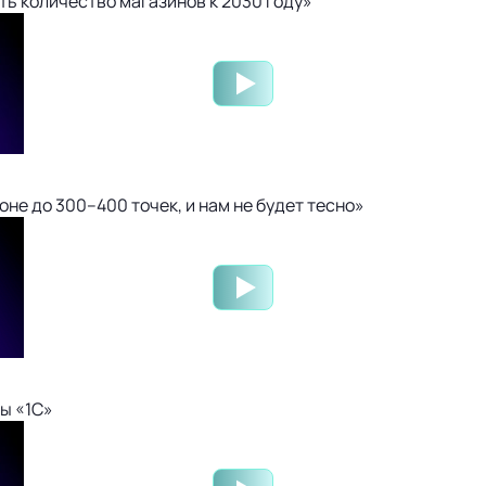
ть количество магазинов к 2030 году»
не до 300–400 точек, и нам не будет тесно»
ы «1С»