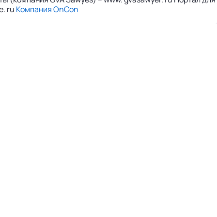
e. ru
Компания OnCon