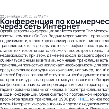
22 сентября 2011, 23:22
2 117
Конференция по коммерчес
через сеть Интернет
Организатором конференции является газета The Moscow 
газеты - компания OnCon. Задача мероприятия – организ
недвижимости, а также проанализировать влияние последн
трансляции, как вы догадываетесь – профессионалы рынк
станет то, что сотни зрителей смогут посмотреть трансля
недвижимости, при этом, даже не выходя из своего офиса 
обменяться с ними визитками, но у нашей трансляции есть
трансляции полностью исключает необходимости для регио
сразу несколько сотрудников компании, например, целый 
Алексей Горлов, говоря об отсутствии необходимости еха
которые в силу разных причин не могут позволить себе при
конференции, разместив перед экранами мониторов сразу 
гарантированно заданы спикерам, а после трансляции полу
в ходе конференции. Ознакомиться с программой мероприя
просмотра прямой трансляции: 2900 руб. +
НДС
. (очное п
в сети Интернет: Информационный портал о недвижимости – 
Энциклопедия недвижимости – www. dometra. ru Портал о 