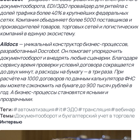
документооборота, EDI/ЭДО провайдер для ритейла с
долей трафика более 40% в крупнейших федеральных
сетях. Компания объединяет более 5000 поставщиков и
производителей товаров, торговых сетей и логистических
компаний в единую экосистему.
Alldocs
—
уникальный конструктор бизнес-процессов,
разработанный Docrobot. Он помогает упорядочить
документооборот и внедрять любые сценарии. Благодаря
сервису время проверки условий договора сокращается
до двух минут, а расходы на бумагу — в три раза. При
расчёте на 1000 договоров по данным калькулятора ФНС
вы можете сэкономить на бумаге до 900 тысяч рублей в
год. А бизнес-процессы становятся ясными и
прозрачными.
Теги:
#автоматизация
#it
#ЭДО
#трансляция
#вебинар
Темы:
Документооборот и бухгалтерский учет в торговле
Интервью