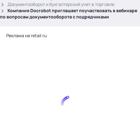
.
Документооборот и бухгалтерский учет в торговле
Компания Docrobot приглашает поучаствовать в вебинаре
по вопросам документооборота с подрядчиками
Реклама на retail.ru
Тема месяца: Автоматизация на 1С
Войти
картина дня
темы
новости
материалы
видео
события