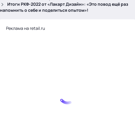
.
Итоги РКФ-2022 от «Лакарт Дизайн»: «Это повод ещё раз
напомнить о себе и поделиться опытом»!
Реклама на retail.ru
Тема месяца: Автоматизация на 1С
Войти
картина дня
темы
новости
материалы
видео
события