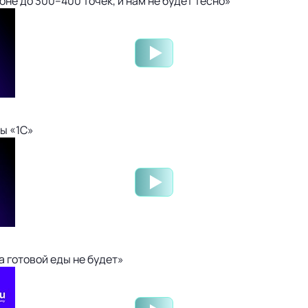
не до 300–400 точек, и нам не будет тесно»
ы «1С»
 готовой еды не будет»