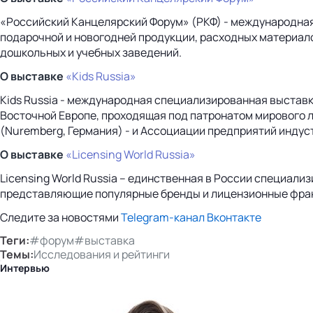
«Российский Канцелярский Форум» (РКФ) - международная
подарочной и новогодней продукции, расходных материало
дошкольных и учебных заведений.
О выставке
«Kids Russia»
Kids Russia - международная специализированная выставк
Восточной Европе, проходящая под патронатом мирового л
(Nuremberg, Германия) - и Ассоциации предприятий индус
О выставке
«Licensing World Russia»
Licensing World Russia – единственная в России специал
представляющие популярные бренды и лицензионные фра
Следите за новостями
Telegram-канал
Вконтакте
Теги:
#форум
#выставка
Темы:
Исследования и рейтинги
Интервью