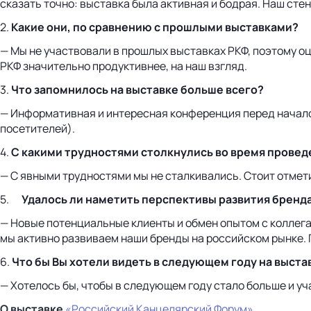
сказать точно: выставка была активная и бодрая. Наш ст
2.
Какие они, по сравнению с прошлыми выставками?
— Мы не участвовали в прошлых выставках РКФ, поэтому о
РКФ значительно продуктивнее, на наш взгляд.
3.
Что запомнилось на выставке больше всего?
— Информативная и интересная конференция перед началом
посетителей).
4.
С какими трудностями столкнулись во время провед
— С явными трудностями мы не сталкивались. Стоит отмет
5.
Удалось ли наметить перспективы развития бренд
— Новые потенциальные клиенты и обмен опытом с коллега
мы активно развиваем наши бренды на российском рынке. 
6.
Что бы Вы хотели видеть в следующем году на выста
— Хотелось бы, чтобы в следующем году стало больше и уч
О выставке
«Российский Канцелярский Форум»