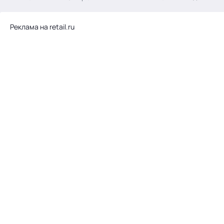
.
Реклама на retail.ru
Тема месяца: Автоматизация на 1С
Войти
картина дня
темы
новости
материалы
видео
события