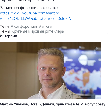
Запись конференции по ссылке
https://www.youtube.com/watch?
v=_z4ZODrLLWA&ab_channel=Delo-TV
Теги:
#конференция
#итоги
Темы:
Крупные мировые ритейлеры
Интервью
Максим Ульянов, Dors: «Деньги, принятые в АДМ, могут сразу