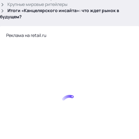
.
Крупные мировые ритейлеры
Итоги «Канцелярского инсайта»: что ждет рынок в
будущем?
Реклама на retail.ru
Тема месяца: Автоматизация на 1С
Войти
картина дня
темы
новости
материалы
видео
события