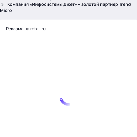
.
Компания «Инфосистемы Джет» – золотой партнер Trend
Micro
Реклама на retail.ru
Тема месяца: Автоматизация на 1С
Войти
картина дня
темы
новости
материалы
видео
события