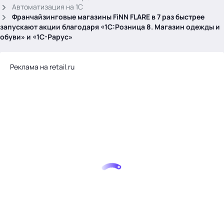
.
Автоматизация на 1С
Франчайзинговые магазины FiNN FLARE в 7 раз быстрее
запускают акции благодаря «1С:Розница 8. Магазин одежды и
обуви» и «1С-Рарус»
Реклама на retail.ru
Тема месяца: Автоматизация на 1С
Войти
картина дня
темы
новости
материалы
видео
события