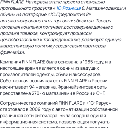
FiNN FLARE. На первом этапе проекта с помощью
программного продукта «
1С:Розница
8. Магазин одежды и
обуви» на платформе «1С:Предприятие 8»
автоматизировано пять торговых объектов. Теперь
головная компания получает достоверные данные о
продаже товаров, контролирует процессы
ценообразования и товародвижения, реализует единую
маркетинговую политику среди своих партнеров-
франчайзи.
Компания FiNN FLARE была основана в 1965 году, и в
настоящее время является одним из ведущих
производителей одежды, обуви и аксессуаров.
Собственная розничная сеть FiNN FLARE в России
насчитывает 94 магазина. Франчайзинговая сеть
представлена 270-ю магазинами в России и СНГ.
Сотрудничество компаний FiNN FLARE и «1С-Рарус»
стартовало в 2009 году с автоматизации собственной
розничной сети ритейлера. Была создана единая
информационная система, позволяющая получать
достоверные данные о работе всех объектов сети.