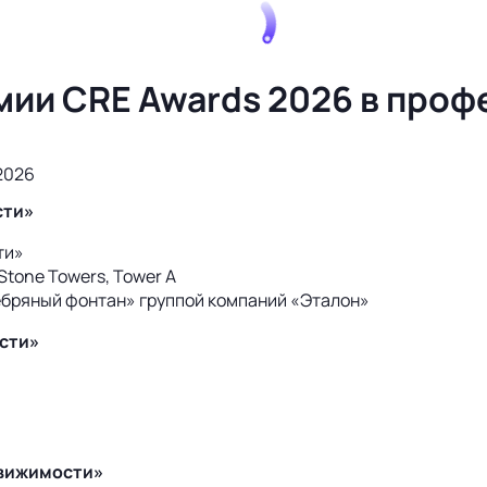
мии CRE Awards 2026 в про
2026
сти»
ти»
tone Towers, Tower A
бряный фонтан» группой компаний «Эталон»
сти»
движимости»