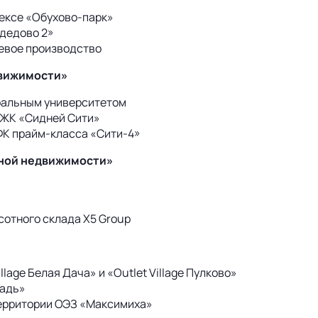
лексе «Обухово-парк»
дедово 2»
щевое производство
движимости»
ральным университетом
 ЖК «Сидней Сити»
ФК прайм-класса «Сити-4»
ьной недвижимости»
сотного склада Х5 Group
lage Белая Дача» и «Outlet Village Пулково»
щадь»
территории ОЭЗ «Максимиха»