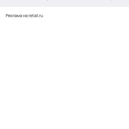
.
Реклама на retail.ru
Тема месяца: Автоматизация на 1С
Войти
картина дня
темы
новости
материалы
видео
события