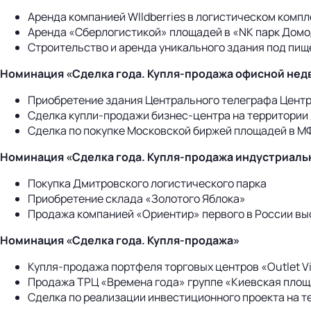
Аренда компанией WIldberries в логистическом комп
Аренда «Сберлогистикой» площадей в «NK парк Домо
Строительство и аренда уникального здания под пи
Номинация «Сделка года. Купля-продажа офисной не
Приобретение здания Центрального телеграфа Цент
Сделка купли-продажи бизнес-центра на территории
Сделка по покупке Московской биржей площадей в М
Номинация «Сделка года. Купля-продажа индустриал
Покупка Дмитровского логистического парка
Приобретение склада «Золотого Яблока»
Продажа компанией «Ориентир» первого в России вы
Номинация «Сделка года. Купля-продажа»
Купля-продажа портфеля торговых центров «Outlet Vil
Продажа ТРЦ «Времена года» группе «Киевская пло
Сделка по реализации инвестиционного проекта на 