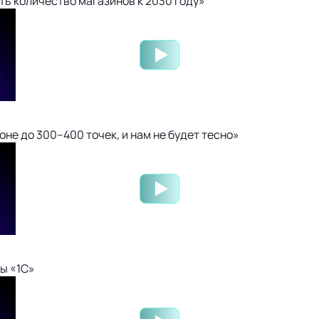
ть количество магазинов к 2030 году»
не до 300–400 точек, и нам не будет тесно»
ы «1С»