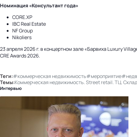
Номинация «Консультант года»
CORE.XP
IBC Real Estate
NF Group
Nikoliers
23 апреля 2026 г. в концертном зале «Барвиха Luxury Vil
CRE Awards 2026.
Теги:
#коммерческая недвижимость
#мероприятие
#недв
Темы:
Коммерческая недвижимость. Street retail. ТЦ. Скла
Интервью