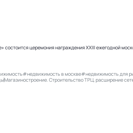
lage» состоится церемония награждения XXIII ежегодной м
ижимость
#недвижимость в москве
#недвижимость для р
ды
Магазиностроение. Строительство ТРЦ, расширение сет