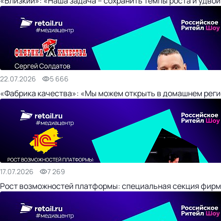
«Близкий»: «Наша задача – сохранить темпы роста и удвои
22.07.2026
5 666
«Фабрика качества»: «Мы можем открыть в домашнем регио
17.07.2026
7 269
Рост возможностей платформы: специальная секция фирм