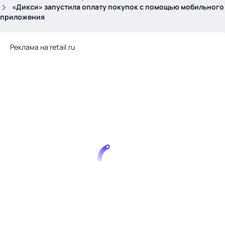
.
«Дикси» запустила оплату покупок с помощью мобильного
приложения
Реклама на retail.ru
Тема месяца: Автоматизация на 1С
Войти
картина дня
темы
новости
материалы
видео
события