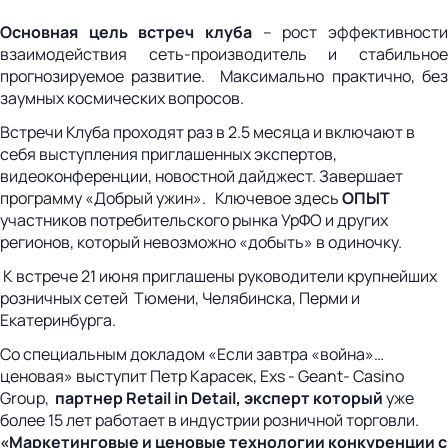
Основная цель встреч клуба
– рост эффективност
взаимодействия сеть-производитель и стабильное
прогнозируемое развитие. Максимально практично, без
заумных космических вопросов.
Встречи Клуба проходят раз в 2.5 месяца и включают в
себя выступления приглашенных экспертов,
видеоконференции, новостной дайджест. Завершает
программу «Добрый ужин». Ключевое здесь
ОПЫТ
участников потребительского рынка УрФО и других
регионов, который невозможно «добыть» в одиночку.
К встрече 21 июня приглашены руководители крупнейших
розничных сетей Тюмени, Челябинска, Перми и
Екатеринбурга.
Со специальным докладом «Если завтра «война»…
ценовая» выступит Петр Карасек, Exs - Geant- Casino
Group,
партнер Retail in Detail, эксперт
который
уже
более 15 лет работает в индустрии розничной торговли.
«Маркетинговые и ценовые технологии конкуренции с