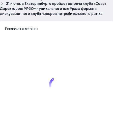
.
21 июня, в Екатеринбурге пройдет встреча клуба «Совет
Директоров: УРФО» - уникального для Урала формата
дискуссионного клуба лидеров потребительского рынка
Реклама на retail.ru
Тема месяца: Автоматизация на 1С
Войти
картина дня
темы
новости
материалы
видео
события