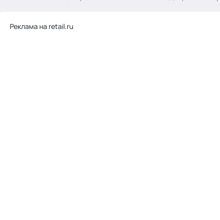
.
Реклама на retail.ru
Тема месяца: Автоматизация на 1С
Войти
картина дня
темы
новости
материалы
видео
события