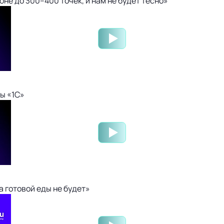
не до 300–400 точек, и нам не будет тесно»
ы «1С»
 готовой еды не будет»