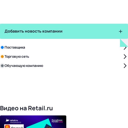
Добавить новость компании
Зарегистрируйте в бизнес-центре:
Поставщика
Торговую сеть
Обучающую компанию
Уже с нами:
4817
поставщиков
168
обучающих компаний
1016
торговых сетей
476
организаторов
24
холдинги
Видео на Retail.ru