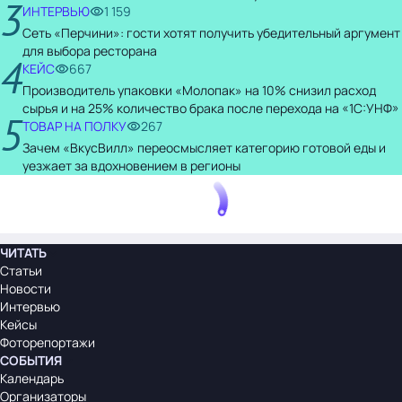
3
ИНТЕРВЬЮ
1 159
Сеть «Перчини»: гости хотят получить убедительный аргумент
для выбора ресторана
4
КЕЙС
667
Производитель упаковки «Молопак» на 10% снизил расход
сырья и на 25% количество брака после перехода на «1С:УНФ»
5
ТОВАР НА ПОЛКУ
267
Зачем «ВкусВилл» переосмысляет категорию готовой еды и
уезжает за вдохновением в регионы
ЧИТАТЬ
Статьи
Новости
Интервью
Кейсы
Фоторепортажи
СОБЫТИЯ
Календарь
Организаторы