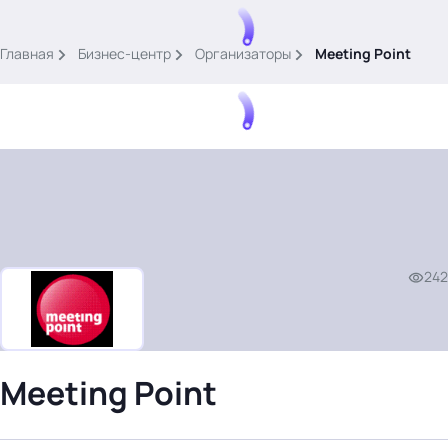
.
Главная
Бизнес-центр
Организаторы
Meeting Point
Тема месяца: Автоматизация на 1С
Войти
242
картина дня
темы
новости
Meeting Point
материалы
видео
события