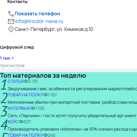
Контакты
Показать телефон
info@tricolor-neva.ru
Санкт-Петербург, ул. Химиков д.10
Цифровой след
1 тыс +
просмотров
Топ материалов за неделю
1
СТАТЬЯ
2 751
Закручивание гаек: особенности регулирования маркетплейсо
2
ТОВАР НА ПОЛКУ
1 197
Миллионные убытки при импортной поставке: разбор схем мо
3
ИНТЕРВЬЮ
1 125
Сеть «Перчини»: гости хотят получить убедительный аргумент
4
КЕЙС
627
Производитель упаковки «Молопак» на 10% снизил расход сыр
ТОВАР НА ПОЛКУ
245