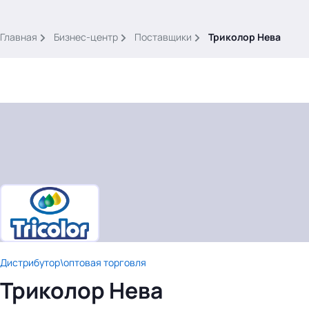
.
Главная
Бизнес-центр
Поставщики
Триколор Нева
Тема месяца: Автоматизация на 1С
Войти
картина дня
темы
новости
Дистрибутор\оптовая торговля
материалы
Триколор Нева
видео
события