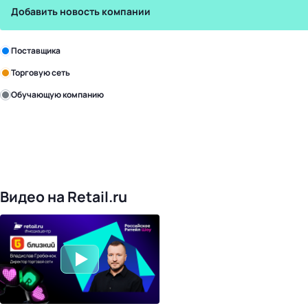
Добавить новость компании
Зарегистрируйте в бизнес-центре:
Поставщика
Торговую сеть
Обучающую компанию
Уже с нами:
4817
поставщиков
168
обучающих компаний
1016
торговых сетей
476
организаторов
24
холдинги
Видео на Retail.ru